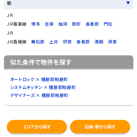
駅
ＪＲ
ＪＲ篠栗線
博多
吉塚
柚須
原町
長者原
門松
ＪＲ
ＪＲ香椎線
舞松原
土井
伊賀
長者原
酒殿
須恵
似た条件で物件を探す
オートロック × 糟屋郡粕屋町
システムキッチン × 糟屋郡粕屋町
デザイナーズ × 糟屋郡粕屋町
エリアから探す
沿線・駅から探す