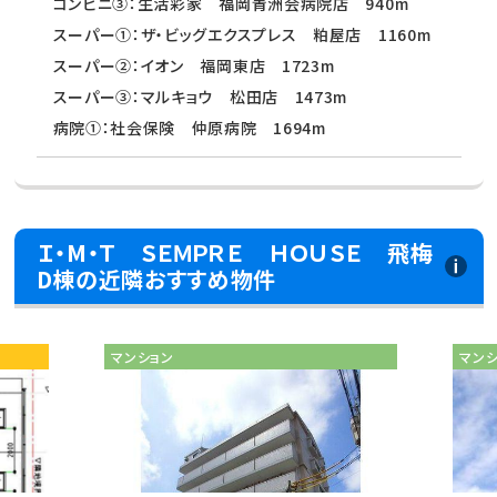
コンビニ③：生活彩家 福岡青洲会病院店 940m
スーパー①：ザ・ビッグエクスプレス 粕屋店 1160m
スーパー②：イオン 福岡東店 1723m
スーパー③：マルキョウ 松田店 1473m
病院①：社会保険 仲原病院 1694m
Ｉ・M・Ｔ ＳＥＭＰＲＥ ＨＯＵＳＥ 飛梅
D棟の近隣おすすめ物件
マンション
マン