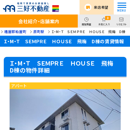
来店希望
0
会社紹介・店舗案内
閲覧履歴
お気に入り
リクエスト
糟屋郡粕屋町
原町駅
Ｉ・M・Ｔ ＳＥＭＰＲＥ ＨＯＵＳＥ 飛梅 D棟
Ｉ・M・Ｔ ＳＥＭＰＲＥ ＨＯＵＳＥ 飛梅 D棟の賃貸情報
Ｉ・M・Ｔ ＳＥＭＰＲＥ ＨＯＵＳＥ 飛梅
D棟の物件詳細
アパート