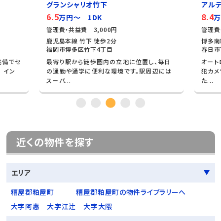
グランシャリオ竹下
アル
6.5
8.4
万円～ 1DK
万
管理費・共益費 3,000円
管理費
鹿児島本線 竹下 徒歩2分
博多南
福岡市博多区竹下4丁目
春日市
完備でセ
最寄り駅から徒歩圏内の立地に位置し、毎日
オート
 イン
の通勤や通学に便利な環境です。駅周辺には
犯カメ
スーパ...
た...
近くの物件を探す
エリア
糟屋郡粕屋町
糟屋郡粕屋町の物件ライブラリーへ
大字阿惠
大字江辻
大字大隈