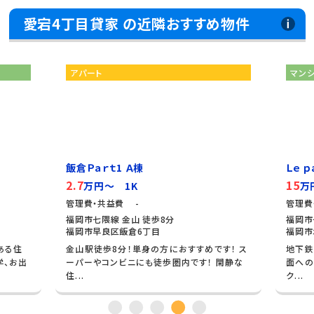
愛宕4丁目貸家 の近隣おすすめ物件
アパート
マン
飯倉Ｐａｒｔ1 Ａ棟
Ｌｅ 
2.7
15
万円～ 1K
万
管理費・共益費 -
管理費
福岡市七隈線 金山 徒歩8分
福岡市
福岡市早良区飯倉6丁目
福岡市
ある住
金山駅徒歩8分！単身の方におすすめです！ ス
地下鉄
学、お出
ーパーやコンビニにも徒歩圏内です！ 閑静な
面への
住...
ク...