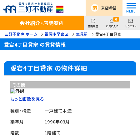
来店希望
0
会社紹介・店舗案内
閲覧履歴
お気に入り
リクエスト
三好不動産:ホーム
福岡市早良区
室見駅
愛宕4丁目貸家
愛宕4丁目貸家 の賃貸情報
愛宕4丁目貸家 の物件詳細
その他
もっと画像を見る
種別・構造
一戸建て木造
築年月
1990年03月
階数
1階建て