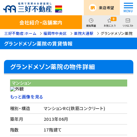
来店希望
0
会社紹介・店舗案内
閲覧履歴
お気に入り
リクエスト
三好不動産:ホーム
福岡市中央区
薬院大通駅
グランドメゾン薬院
グランドメゾン薬院の賃貸情報
グランドメゾン薬院の物件詳細
マンション
もっと画像を見る
種別・構造
マンションRC(鉄筋コンクリート)
築年月
2013年06月
階数
17階建て