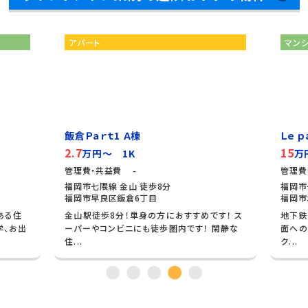
アパート
マン
飯倉Ｐａｒｔ1 Ａ棟
Ｌｅ 
2.7
15
万円～ 1K
万
管理費・共益費 -
管理費
福岡市七隈線 金山 徒歩8分
福岡市
福岡市早良区飯倉6丁目
福岡市
ある住
金山駅徒歩8分！単身の方におすすめです！ ス
地下鉄
学、お出
ーパーやコンビニにも徒歩圏内です！ 閑静な
面への
住...
ク...