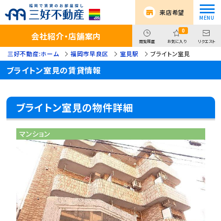
来店希望
0
会社紹介・店舗案内
閲覧履歴
お気に入り
リクエスト
三好不動産:ホーム
福岡市早良区
室見駅
ブライトン室見
ブライトン室見の賃貸情報
ブライトン室見の物件詳細
マンション