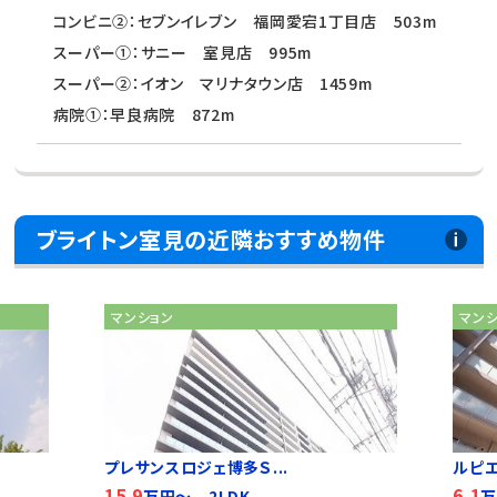
コンビニ②：セブンイレブン 福岡愛宕1丁目店 503m
スーパー①：サニー 室見店 995m
スーパー②：イオン マリナタウン店 1459m
病院①：早良病院 872m
ブライトン室見の近隣おすすめ物件
マンション
マン
プレサンスロジェ博多Ｓ...
ルピ
15.9
6.1
万円～ 2LDK
万