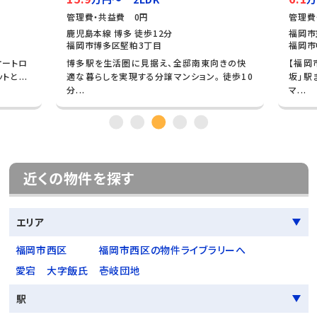
管理費・共益費 0円
管理費
鹿児島本線 博多 徒歩12分
福岡市
福岡市博多区堅粕3丁目
福岡市
オートロ
博多駅を生活圏に見据え、全邸南東向きの快
【福岡
と...
適な暮らしを実現する分譲マンション。 徒歩10
坂」駅
分...
マ...
近くの物件を探す
エリア
福岡市西区
福岡市西区の物件ライブラリーへ
愛宕
大字飯氏
壱岐団地
駅