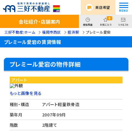
来店希望
0
会社紹介・店舗案内
閲覧履歴
お気に入り
リクエスト
三好不動産:ホーム
福岡市西区
姪浜駅
プレミール愛宕
プレミール愛宕の賃貸情報
プレミール愛宕の物件詳細
アパート
もっと画像を見る
種別・構造
アパート軽量鉄骨造
築年月
2007年09月
階数
2階建て