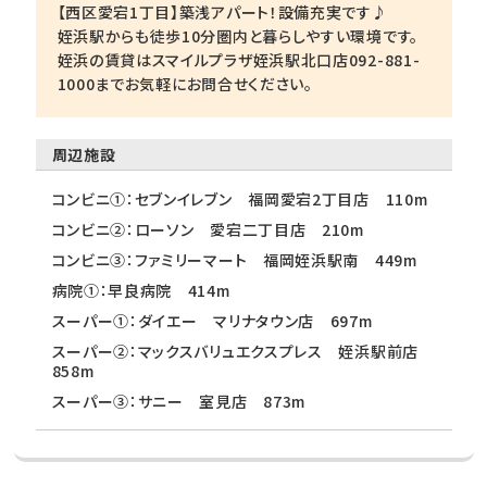
【西区愛宕1丁目】築浅アパート！設備充実です♪
姪浜駅からも徒歩10分圏内と暮らしやすい環境です。
姪浜の賃貸はスマイルプラザ姪浜駅北口店092-881-
1000までお気軽にお問合せください。
周辺施設
コンビニ①：セブンイレブン 福岡愛宕2丁目店 110m
コンビニ②：ローソン 愛宕二丁目店 210m
コンビニ③：ファミリーマート 福岡姪浜駅南 449m
病院①：早良病院 414m
スーパー①：ダイエー マリナタウン店 697m
スーパー②：マックスバリュエクスプレス 姪浜駅前店
858m
スーパー③：サニー 室見店 873m