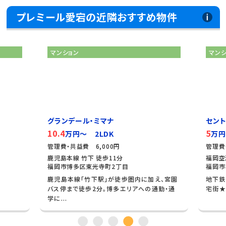
プレミール愛宕の近隣おすすめ物件
マンション
ミマナ
セントラルビレッジ百道
5
LDK
万円～ 1K
000円
管理費・共益費 5,000円
徒歩11分
福岡空港線 藤崎 徒歩2分
寺町2丁目
福岡市早良区百道2丁目
駅」が徒歩圏内に加え、宮園
地下鉄空港線【藤崎駅】徒歩2分★ 閑静
分。博多エリアへの通勤・通
宅街★オートロック付きマンション★