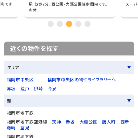
便利です
駅 徒歩7分、西公園・大濠公園徒歩圏内です。
スーパ
お休...
近くの物件を探す
エリア
福岡市中央区
福岡市中央区の物件ライブラリーへ
赤坂
荒戸
伊崎
今泉
駅
福岡市地下鉄
福岡市地下鉄空港線
天神
赤坂
大濠公園
唐人町
西新
藤崎
室見
福岡市地下鉄