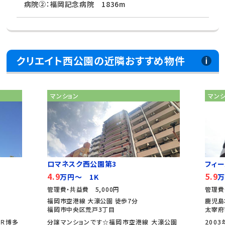
病院②：福岡記念病院 1836m
クリエイト西公園の近隣おすすめ物件
マンション
マン
ロマネスク西公園第3
フィ
4.9
5.9
万円～ 1K
万
管理費・共益費 5,000円
管理費
福岡市空港線 大濠公園 徒歩7分
鹿児島
福岡市中央区荒戸3丁目
太宰府
ＪＲ博多
分譲マンションです☆福岡市空港線 大濠公園
200