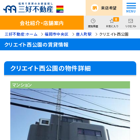
来店希望
0
会社紹介・店舗案内
閲覧履歴
お気に入り
リクエスト
三好不動産:ホーム
福岡市中央区
唐人町駅
クリエイト西公園
クリエイト西公園の賃貸情報
クリエイト西公園の物件詳細
マンション