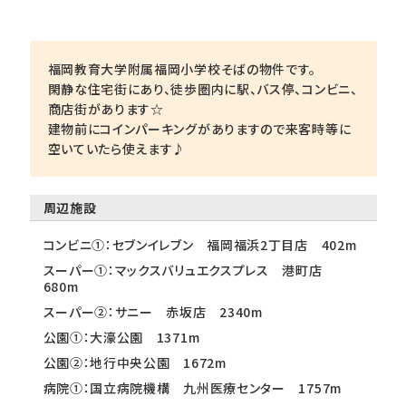
福岡教育大学附属福岡小学校そばの物件です。
閑静な住宅街にあり、徒歩圏内に駅、バス停、コンビニ、
商店街があります☆
建物前にコインパーキングがありますので来客時等に
空いていたら使えます♪
周辺施設
コンビニ①：セブンイレブン 福岡福浜2丁目店 402m
スーパー①：マックスバリュエクスプレス 港町店
680m
スーパー②：サニー 赤坂店 2340m
公園①：大濠公園 1371m
公園②：地行中央公園 1672m
病院①：国立病院機構 九州医療センター 1757m