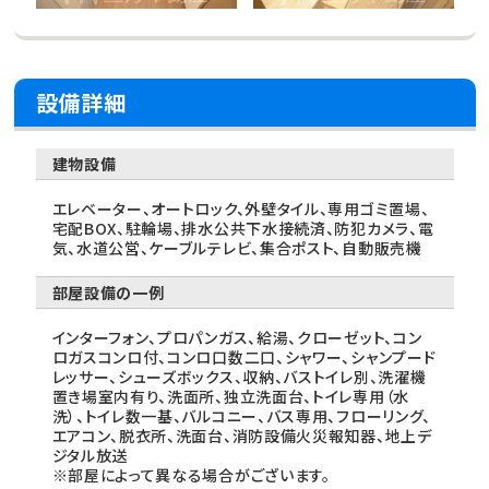
設備詳細
建物設備
エレベーター、オートロック、外壁タイル、専用ゴミ置場、
宅配BOX、駐輪場、排水公共下水接続済、防犯カメラ、電
気、水道公営、ケーブルテレビ、集合ポスト、自動販売機
部屋設備の一例
インターフォン、プロパンガス、給湯、クローゼット、コン
ロガスコンロ付、コンロ口数二口、シャワー、シャンプード
レッサー、シューズボックス、収納、バストイレ別、洗濯機
置き場室内有り、洗面所、独立洗面台、トイレ専用（水
洗）、トイレ数一基、バルコニー、バス専用、フローリング、
エアコン、脱衣所、洗面台、消防設備火災報知器、地上デ
ジタル放送
※部屋によって異なる場合がございます。