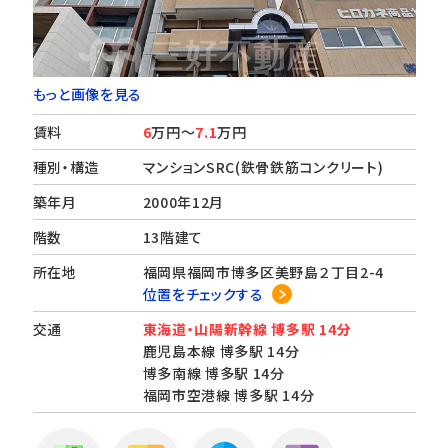
もっと画像を見る
賃料
6
万円～
7.1
万円
種別・構造
マンションSRC(鉄骨鉄筋コンクリート)
築年月
2000年12月
階数
13階建て
所在地
福岡県福岡市博多区美野島２丁目2-4
位置をチェックする
交通
東海道・山陽新幹線 博多駅 14分
鹿児島本線 博多駅 14分
博多南線 博多駅 14分
福岡市空港線 博多駅 14分