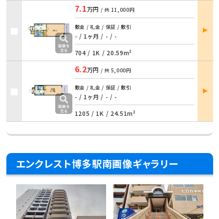
7.1
万円
/ 共
11,000円
部屋
敷金 / 礼金 / 保証 / 敷引
詳細
- / 1ヶ月 / - / -
704 /
1K
/
20.59m²
6.2
万円
/ 共
5,000円
部屋
敷金 / 礼金 / 保証 / 敷引
詳細
- / 1ヶ月 / - / -
1205 /
1K
/
24.51m²
エンクレスト博多駅南画像ギャラリー