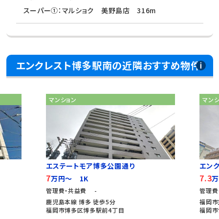
スーパー①：マルショク 美野島店 316m
エンクレスト博多駅南の近隣おすすめ物件
マンション
マン
エステートモア博多公園通り
エン
7
7.3
万円～ 1K
万
管理費・共益費 -
管理費
鹿児島本線 博多 徒歩5分
福岡市
福岡市博多区博多駅前4丁目
福岡市