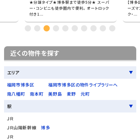
★分譲タイプ★博多駅まで徒歩5分★ スーパ
【博多
ー・コンビニも徒歩圏内で便利。 オートロック
ーズマ
付き1...
ク・...
近くの物件を探す
エリア
福岡市博多区
福岡市博多区の物件ライブラリーへ
南八幡町
南本町
美野島
麦野
元町
駅
ＪＲ
ＪＲ山陽新幹線
博多
ＪＲ