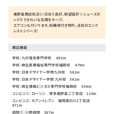
美野島商店街近く！日当り良好、眺望良好☆シューズボ
ックスできれいな玄関をキープ。
エアコンも付いてます。駐輪場付き物件。注目のエンク
レストシリーズ！
周辺施設
学校：九州電気専門学校 692m
学校：麻生医療福祉専門学校福岡校 479m
学校：日本デザイナー学院九州校 561m
学校：日本デザイナー学院 九州校 561m
学校：麻生情報ビジネス専門学校福岡校 556m
コンビニ①：ローソン 博多美野島二丁目店 110m
コンビニ②：セブンイレブン 福岡那の川1丁目店
671m
病院①：小野病院 267m