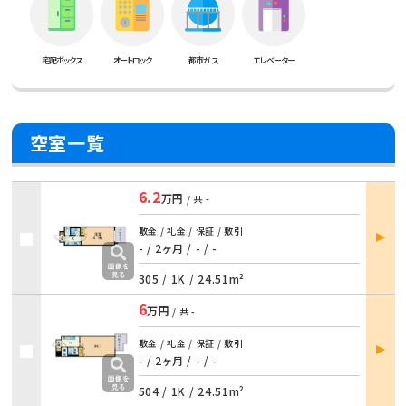
宅配ボックス
オートロック
都市ガス
エレベーター
空室一覧
6.2
万円
/ 共
-
部屋
敷金 / 礼金 / 保証 / 敷引
詳細
- / 2ヶ月 / - / -
305 /
1K
/
24.51m²
6
万円
/ 共
-
部屋
敷金 / 礼金 / 保証 / 敷引
詳細
- / 2ヶ月 / - / -
504 /
1K
/
24.51m²