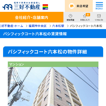
来店希望
0
会社紹介・店舗案内
閲覧履歴
お気に入り
リクエスト
三好不動産:ホーム
福岡市中央区
六本松駅
パシフィックコート六本松
パシフィックコート六本松の賃貸情報
パシフィックコート六本松の物件詳細
マンション