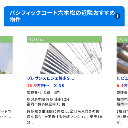
パシフィックコート六本松の近隣おすすめ
物件
マンション
マン
プレサンスロジェ博多Ｓ...
ルピ
15.9
6.1
万円～ 2LDK
万
管理費・共益費 0円
管理費
鹿児島本線 博多 徒歩12分
福岡市
福岡市博多区堅粕3丁目
福岡市
オートロ
博多駅を生活圏に見据え、全邸南東向きの快
【福岡
と...
適な暮らしを実現する分譲マンション。 徒歩10
坂」駅
分...
マ...