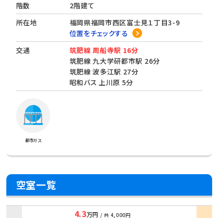
階数
2階建て
所在地
福岡県福岡市西区富士見１丁目3-9
位置をチェックする
交通
筑肥線 周船寺駅 16分
筑肥線 九大学研都市駅 26分
筑肥線 波多江駅 27分
昭和バス 上川原 5分
都市ガス
空室一覧
4.3
万円
/ 共
4,000円