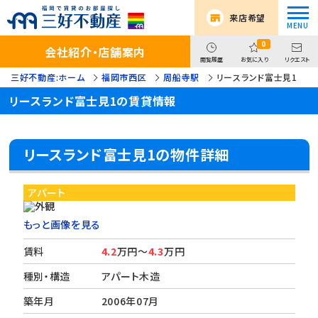
来店希望
0
会社紹介・店舗案内
閲覧履歴
お気に入り
リクエスト
三好不動産:ホーム
福岡市西区
周船寺駅
リースランド富士見1
リースランド富士見1の賃貸情報
リースランド富士見1の物件詳細
アパート
もっと画像を見る
賃料
4.2
万円～
4.3
万円
種別・構造
アパート木造
築年月
2006年07月