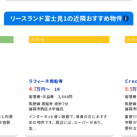
リースランド富士見1の近隣おすすめ物件
アパート
アパ
ラフィーネ周船寺
Ｃｒｅ
4.7
5.5
万円～ 1K
万
管理費・共益費 2,000円
管理費
筑肥線 周船寺 徒歩7分
筑肥線
福岡市西区大字飯氏
福岡市
さと利便
インターネット使い放題で、単身の方におすす
最寄り
今宿駅
めの物件です。 周辺には、スーパーがあり、
市駅が
生...
便利な.