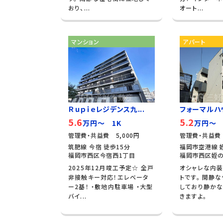
おり、...
オート...
マンション
アパート
Ｒｕｐｉｅレジデンス九...
フォーマルハ
5.6
5.2
万円～ 1K
万円～ 
管理費・共益費 5,000円
管理費・共益費 
筑肥線 今宿 徒歩15分
福岡市空港線 姪
福岡市西区今宿西1丁目
福岡市西区姪の
2025年12月竣工予定☆ 全戸
オシャレな内
非接触キー対応！エレベータ
トです。 閑静
ー2基！ ・敷地内駐車場 ・大型
しており静か
バイ...
きますよ。