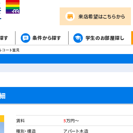
来店希望
はこちらから
探す
条件から探す
学生のお部屋探し
ルコート室見
細
賃料
5
万円～
種別・構造
アパート木造