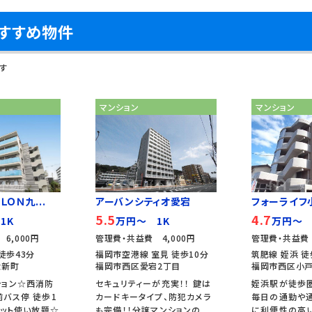
すすめ物件
す
マンション
マンション
ＬＯＮ九...
アーバンシティオ愛宕
フォーライフ
5.5
4.7
1K
万円～ 1K
万円～ 
6,000円
管理費・共益費 4,000円
管理費・共益費 
徒歩43分
福岡市空港線 室見 徒歩10分
筑肥線 姪浜 徒
大新町
福岡市西区愛宕2丁目
福岡市西区小戸
ション☆西消防
セキュリティーが充実！！ 鍵は
姪浜駅が徒歩
バス停 徒歩1
カードキータイプ、防犯カメラ
毎日の通勤や
ネット使い放題☆
も完備！！分譲マンションの
に利便性の高い