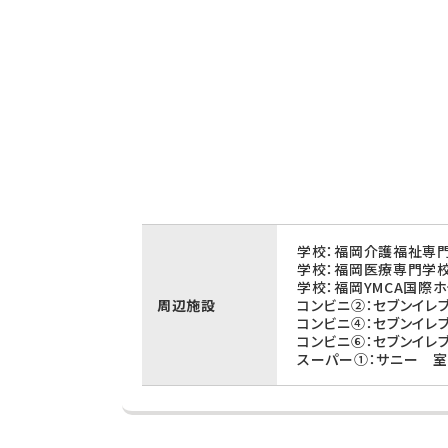
学校：福岡介護福祉専門
学校：福岡医療専門学校
学校：福岡YMCA国際ホ
周辺施設
コンビニ②：セブンイレ
コンビニ④：セブンイレ
コンビニ⑥：セブンイレ
スーパー①：サニー 室