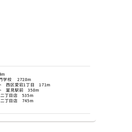
4m
学校 2728m
ト 西区愛宕1丁目 171m
ト 室見駅前 358m
二丁目店 535m
二丁目店 745m