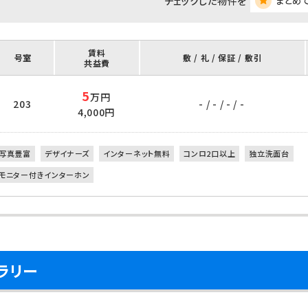
チェックした物件を
まとめ
賃料
号室
敷 / 礼 / 保証 / 敷引
共益費
5
万円
203
- / - / - / -
4,000円
写真豊富
デザイナーズ
インターネット無料
コンロ2口以上
独立洗面台
モニター付きインターホン
ラリー