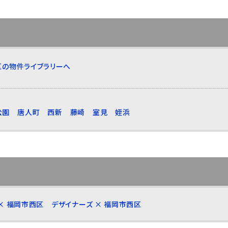
区の物件ライブラリーへ
公園
唐人町
西新
藤崎
室見
姪浜
× 福岡市西区
デザイナーズ × 福岡市西区