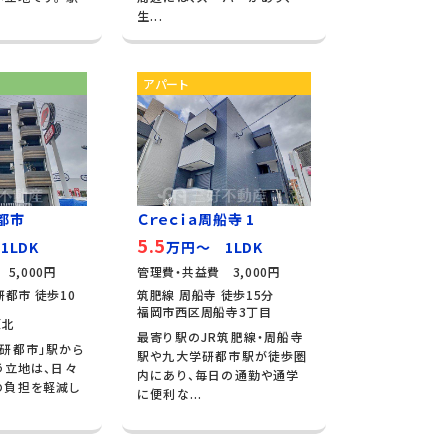
生...
アパート
都市
Ｃｒｅｃｉａ周船寺 1
5.5
1LDK
万円～ 1LDK
5,000円
管理費・共益費 3,000円
都市 徒歩10
筑肥線 周船寺 徒歩15分
福岡市西区周船寺3丁目
原北
最寄り駅のJR筑肥線・周船寺
研都市」駅から
駅や九大学研都市駅が徒歩圏
う立地は、日々
内にあり、毎日の通勤や通学
の負担を軽減し
に便利な...