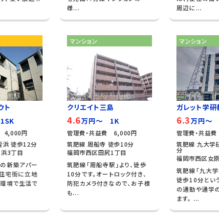
様...
周辺に...
マンション
マンション
ウト
クリエイト三島
ガレット学研
4.6
6.3
1SK
万円～ 1K
万円～ 
4,000円
管理費・共益費 6,000円
管理費・共益費 
浜 徒歩12分
筑肥線 周船寺 徒歩10分
筑肥線 九大学研
分
浜3丁目
福岡市西区田尻1丁目
福岡市西区女
装の新築アパー
筑肥線「周船寺駅」より、徒歩
筑肥線「九大学
な住宅街に立地
10分です。オートロック付き、
徒歩10分とい
な環境で生活で
防犯カメラ付きなので、お子様
の通勤や通学
も...
ます。 ...