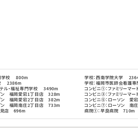
学校 800m
学校：西南学院大学 236
 2386m
学校：福岡市医師会看護専門
テル・福祉専門学校 3490m
コンビニ①：ファミリーマー
ブン 福岡愛宕1丁目店 328m
コンビニ③：ファミリーマー
ブン 福岡愛宕2丁目店 382m
コンビニ⑤：ローソン 愛宕
ブン 福岡南庄2丁目店 733m
コンビニ⑦：ローソン 南庄
見店 696m
病院①：早良病院 710m