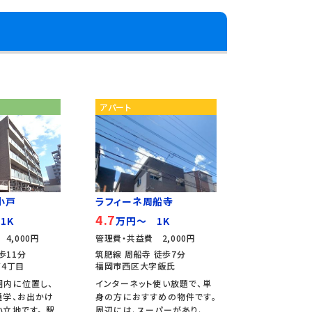
アパート
小戸
ラフィーネ周船寺
4.7
1K
万円～ 1K
4,000円
管理費・共益費 2,000円
歩11分
筑肥線 周船寺 徒歩7分
4丁目
福岡市西区大字飯氏
圏内に位置し、
インターネット使い放題で、単
通学、お出かけ
身の方におすすめの物件です。
立地です。 駅
周辺には、スーパーがあり、