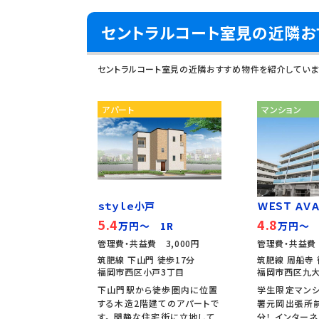
セントラルコート室見の近隣お
セントラルコート室見の近隣おすすめ物件を紹介していま
アパート
マンション
ｓｔｙｌｅ小戸
ＷＥＳＴ ＡＶＡ
5.4
4.8
万円～ 1R
万円～ 
管理費・共益費 3,000円
管理費・共益費 
筑肥線 下山門 徒歩17分
筑肥線 周船寺 
福岡市西区小戸3丁目
福岡市西区九
下山門駅から徒歩圏内に位置
学生限定マン
する木造2階建てのアパートで
署元岡出張所前
す。 閑静な住宅街に立地して
分！ インター