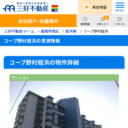
来店希望
0
会社紹介・店舗案内
閲覧履歴
お気に入り
リクエスト
三好不動産:ホーム
福岡市西区
姪浜駅
コープ野村姪浜
コープ野村姪浜の賃貸情報
コープ野村姪浜の物件詳細
マンション