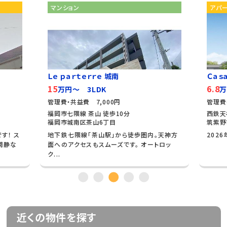
マンション
アパ
Ｌｅ ｐａｒｔｅｒｒｅ 城南
Ｃａｓａ
15
6.8
万円～ 3LDK
万
管理費・共益費 7,000円
管理費
福岡市七隈線 茶山 徒歩10分
西鉄天
福岡市城南区茶山6丁目
筑紫野
す！ ス
地下鉄七隈線「茶山駅」から徒歩圏内。天神方
202
閑静な
面へのアクセスもスムーズです。 オートロッ
ク...
近くの物件を探す