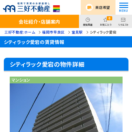
来店希望
0
会社紹介・店舗案内
閲覧履歴
お気に入り
リクエスト
三好不動産:ホーム
福岡市早良区
室見駅
シティラック愛宕
シティラック愛宕の賃貸情報
シティラック愛宕の物件詳細
マンション