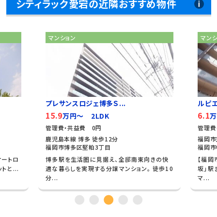
シティラック愛宕の近隣おすすめ物件
マンション
マン
プレサンスロジェ博多Ｓ...
ルピ
15.9
6.1
万円～ 2LDK
万
管理費・共益費 0円
管理費
鹿児島本線 博多 徒歩12分
福岡市
福岡市博多区堅粕3丁目
福岡市
オートロ
博多駅を生活圏に見据え、全邸南東向きの快
【福岡
と...
適な暮らしを実現する分譲マンション。 徒歩10
坂」駅
分...
マ...