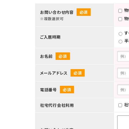
物
お問い合わせ内容
必須
物
※複数選択可
す
ご入居時期
半
お名前
必須
メールアドレス
必須
電話番号
必須
社
社宅代行会社利用