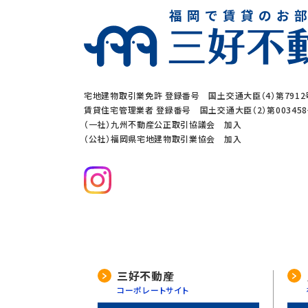
当社は、下記の場合を除いて個人
1. ご本人の同意がある場合
2. 法令に基づく場合
3. 利用目的の範囲内で個人情
4. 人の生命、身体又は財産の
宅地建物取引業免許 登録番号 国土交通大臣（4）第7912
5. 公衆衛生の向上、児童の健
賃貸住宅管理業者 登録番号 国土交通大臣（2）第00345
（一社）九州不動産公正取引協議会 加入
6. 国や地方公共団体などに協
（公社）福岡県宅地建物取引業協会 加入
7. 合併又は譲渡などの事由に
4. 個人情報の外部委託
当社は、利用目的の達成に必要な
委託先の選定には厳正な基準を設け
三好不動産
コーポレートサイト