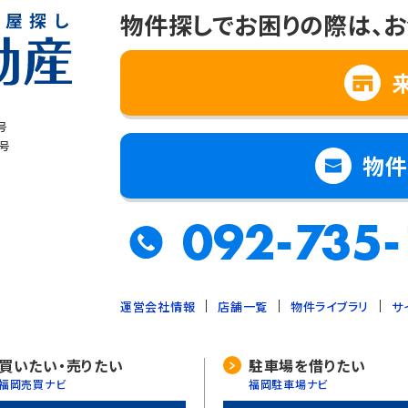
情報を第三者に提供することはありません。
物件探しでお困りの際は、
お
報の取扱いの全部又は一部を委託する場合
保護のために必要で、ご本人の同意を得ることが難しいとき
号
全な育成のために必要で、ご本人の同意を得ることが難しいとき
8号
物件
力する場合で、ご本人の同意を得ることによって支障を及ぼすおそれがあ
よる事業の承継に伴って個人情報を提供する場合で、承継前の利用目的
092-735-
運営会社情報
店舗一覧
物件ライブラリ
サ
範囲内において、個人情報の取扱いの全部又は一部を委託する場合があり
、委託先との間で必要な契約を締結し、適切な管理･監査を行います。
買いたい・売りたい
駐車場を借りたい
福岡売買ナビ
福岡駐車場ナビ