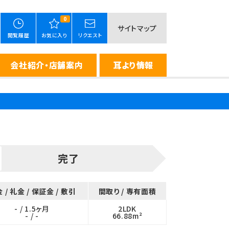
0
サイトマップ
閲覧履歴
お気に入り
リクエスト
会社紹介・店舗案内
耳より情報
完了
 / 礼金 / 保証金 / 敷引
間取り / 専有面積
- / 1.5ヶ月
2LDK
- / -
66.88m²