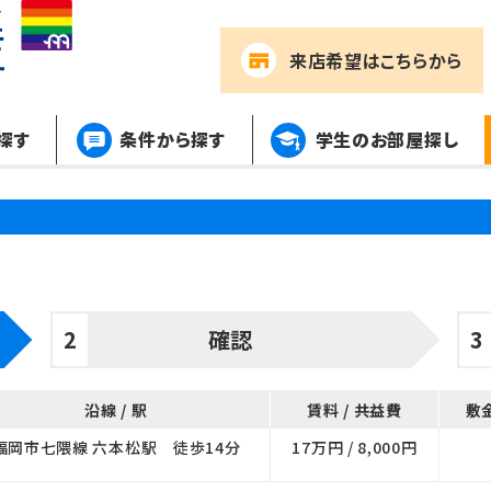
来店希望
はこちらから
探す
条件から探す
学生のお部屋探し
確認
沿線 / 駅
賃料 / 共益費
敷金
福岡市七隈線 六本松駅 徒歩14分
17万円 / 8,000円