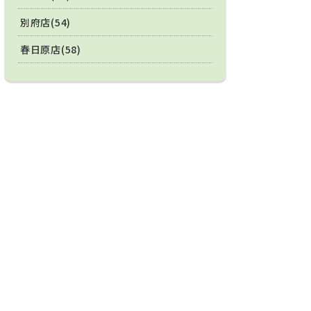
別府店(54)
春日原店(58)