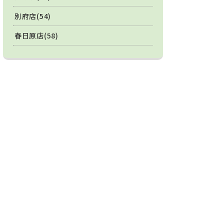
別府店(54)
春日原店(58)