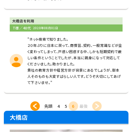
大橋店を利用
T様／40代
2020年08月01日
"ネット検索で知りました。
２０年ぶりに日本に戻って、商慣習、契約、一般常識などが全
く変わってしまって、戸惑い困惑する中、しかも短期契約で厳
しい条件ということでしたが、本当に親身になって対応して
くださいました。助かりました。
貴社の教育方針や経営方針が背景にあるでしょうが、御本
人そのものも大変すばらしい人です。どうぞ大切にしてあげ
て下さいませ。"
先頭
4
5
6
最後
大橋店