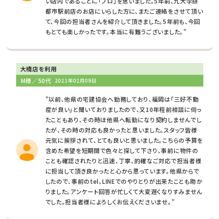
い店内であることに「プロ」を思いました。5年前、九大学研
都市駅前店のお店にいらした方に、またご連絡をさせて頂い
て、今回の担当者さんを紹介して頂きました。5年前も、今回
もとても楽しかったです。本当に有難うございました。”
大橋店を利用
M様／50代
2021年02月09日
”以前、他県の宅建協会へ勤務しており、福岡は「三好不動
産が良い」と聞いておりましたので、又10年程前相談に伺っ
たこともあり、その時ほ他県へ転勤になり契約しませんでし
たが、その時の対応も良かったと思いました。スタッフ皆様
元気に挨拶されて、とても良いと思いました。こちらの予算を
含めた希望を短期間で色々と探して下さり、事前に物件の
ことも確認されたりと迅速、丁寧、的確なご対応で担当者様
に担当して頂き良かったと心から思っています。他県からで
したので、事前のtel、LINEでのやりとりが出来たことも助か
りました。アンケート回答が忙しくて大変遅くなりすみません
でした。担当者様によろしくお伝えくださいませ。”