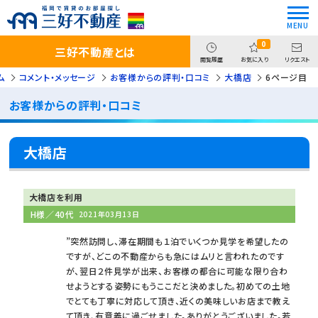
0
三好不動産とは
閲覧履歴
お気に入り
リクエスト
ム
コメント・メッセージ
お客様からの評判・口コミ
大橋店
6ページ目
お客様からの評判・口コミ
大橋店
大橋店を利用
H様／40代
2021年03月13日
”突然訪問し、滞在期間も１泊でいくつか見学を希望したの
ですが、どこの不動産からも急にはムリと言われたのです
が、翌日２件見学が出来、お客様の都合に可能な限り合わ
せようとする姿勢にもうここだと決めました。初めての土地
でとても丁寧に対応して頂き、近くの美味しいお店まで教え
て頂き、有意義に過ごせました。ありがとうございました。若