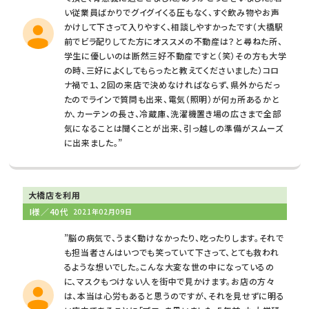
い従業員ばかりでグイグイくる圧もなく、すぐ飲み物やお声
かけして下さって入りやすく、相談しやすかったです（大橋駅
前でビラ配りしてた方にオススメの不動産は？と尋ねた所、
学生に優しいのは断然三好不動産ですと（笑）その方も大学
の時、三好によくしてもらったと教えてくださいました）コロ
ナ禍で１、２回の来店で決めなければならず、県外からだっ
たのでラインで質問も出来、電気（照明）が何ヵ所あるかと
か、カーテンの長さ、冷蔵庫、洗濯機置き場の広さまで全部
気になることは聞くことが出来、引っ越しの準備がスムーズ
に出来ました。”
大橋店を利用
I様／40代
2021年02月09日
”脳の病気で、うまく動けなかったり、吃ったりします。それで
も担当者さんはいつでも笑っていて下さって、とても救われ
るような想いでした。こんな大変な世の中になっているの
に、マスクもつけない人を街中で見かけます。お店の方々
は、本当は心労もあると思うのですが、それを見せずに明る