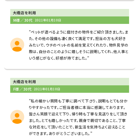
大橋店を利用
M様／30代
2021年01月10日
”ペットが遊べるように庭付きの物件をご紹介頂きました。ま
た、その他の設備も凄く良くて満足です。担当の方も犬好き
みたいで、ウチのペットの名前を覚えてくれたり、物件見学の
際は、自分のことのように嬉しそうに説明してくれ、他人事と
いう感じがなく、好感が持てました。”
大橋店を利用
F様／30代
2021年01月10日
”私の細かい質問も丁寧に調べて下さり、説明もとても分か
りやすかったです。ご担当者様に本当に感謝しております。
皆さん笑顔で迎えて下り、帰り時も丁寧な見送りをして頂き
ました。とても嬉しかったです。親身で親切であること、丁寧
な対応をして頂いたことで、新生活を気持ちよく迎えること
ができます。ありがとうございました。”