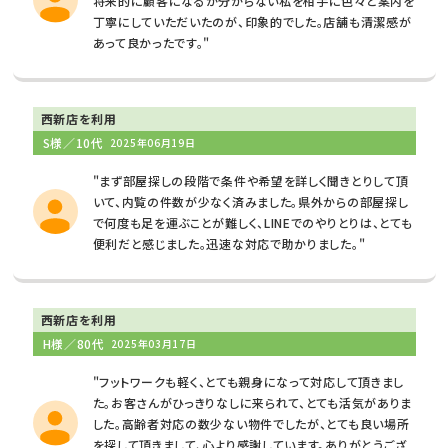
将来的に顧客になるか分からない私を相手に色々と案内を
丁寧にしていただいたのが、印象的でした。店舗も清潔感が
あって良かったです。"
西新店を利用
S様／10代
2025年06月19日
"まず部屋探しの段階で条件や希望を詳しく聞きとりして頂
いて、内覧の件数が少なく済みました。県外からの部屋探し
で何度も足を運ぶことが難しく、LINEでのやりとりは、とても
便利だと感じました。迅速な対応で助かりました。"
西新店を利用
H様／80代
2025年03月17日
"フットワークも軽く、とても親身になって対応して頂きまし
た。お客さんがひっきりなしに来られて、とても活気がありま
した。高齢者対応の数少ない物件でしたが、とても良い場所
を探して頂きまして、心より感謝しています。ありがとうござ