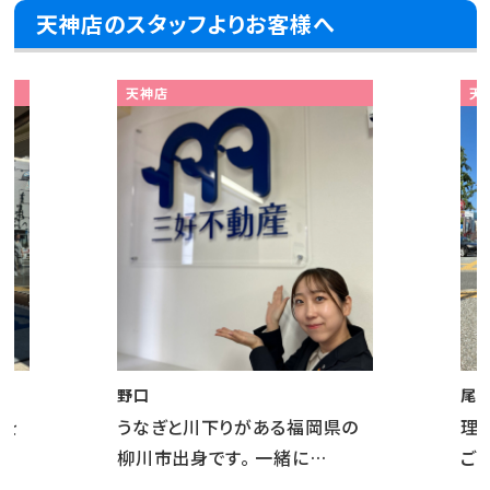
天神店のスタッフよりお客様へ
天神店
天
野口
尾
飯を
うなぎと川下りがある福岡県の
理
柳川市出身です。 一緒に…
ご