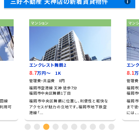
三好不動産 天神店の新着賃貸物件
マンション
マン
エンクレスト舞鶴2
エンク
8.7
8.1
万円～ 1K
万
管理費・共益費 0円
管理費
福岡市空港線 天神 徒歩7分
福岡市
福岡市中央区舞鶴1丁目
福岡市
牟田線
福岡市中央区舞鶴に位置し、利便性と軽快な
福岡市
が利用可
アクセスが魅力の立地です。福岡市地下鉄空
まで徒
港線「...
には、..