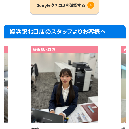
Googleクチコミを確認する
姪浜駅北口店のスタッフよりお客様へ
姪浜駅北口店
姪
宮﨑
松