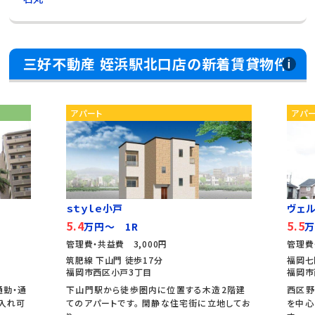
三好不動産 姪浜駅北口店の新着賃貸物件
アパート
アパ
ｓｔｙｌｅ小戸
ヴェル
5.4
5.5
万円～ 1R
万
管理費・共益費 3,000円
管理費
筑肥線 下山門 徒歩17分
福岡七
福岡市西区小戸3丁目
福岡市
通勤・通
下山門駅から徒歩圏内に位置する木造2階建
西区野
入れ可
てのアパートです。 閑静な住宅街に立地してお
を中心