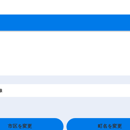
線
市区を変更
町名を変更