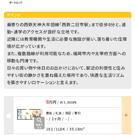
オートロック
ポイント
最寄りの西鉄天神大牟田線「西鉄二日市駅」まで徒歩8分と、通
勤・通学のアクセスが良好な立地です。
近隣には教育機関や生活に必要な施設が揃い、落ち着いた住環
境が広がっています。
また、複数路線が利用可能なため、福岡市内や太宰府方面への
移動も円滑です。
日々の買い物や休日のお出かけにおいて、駅近の利便性と住み
やすい街の静かさを兼ね備えた場所であり、快適な生活リズム
を築きやすいロケーションと言えます。
6
万円
/ 共
3,000円
部屋
敷金 / 礼金 / 保証 / 敷引
詳細
- / 2ヶ月
/
- / -
102 /
1LDK
/
35.18m²