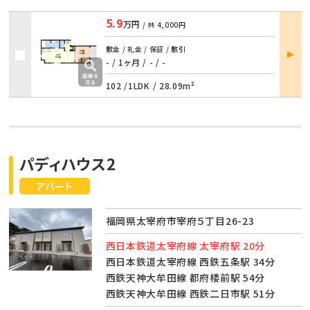
5.9
万円
/ 共
4,000円
部屋
敷金 / 礼金 / 保証 / 敷引
詳細
- / 1ヶ月
/
- / -
102 /
1LDK
/
28.09m²
パディハウス2
アパート
福岡県太宰府市宰府５丁目26-23
西日本鉄道太宰府線 太宰府駅 20分
西日本鉄道太宰府線 西鉄五条駅 34分
西鉄天神大牟田線 都府楼前駅 54分
西鉄天神大牟田線 西鉄二日市駅 51分