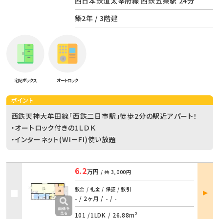
西日本鉄道太宰府線 西鉄五条駅 24分
築2年 / 3階建
宅配ボックス
オートロック
ポイント
西鉄天神大牟田線「西鉄二日市駅」徒歩2分の駅近アパート！
・オートロック付きの1ＬＤＫ
・インターネット(Wi－Fi)使い放題
6.2
万円
/ 共
3,000円
部屋
敷金 / 礼金 / 保証 / 敷引
詳細
- / 2ヶ月
/
- / -
101 /
1LDK
/
26.88m²