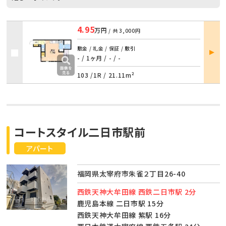
4.95
万円
/ 共
3,000円
部屋
敷金 / 礼金 / 保証 / 敷引
詳細
- / 1ヶ月
/
- / -
103 /
1R
/
21.11m²
コートスタイル二日市駅前
アパート
福岡県太宰府市朱雀２丁目26-40
西鉄天神大牟田線 西鉄二日市駅 2分
鹿児島本線 二日市駅 15分
西鉄天神大牟田線 紫駅 16分