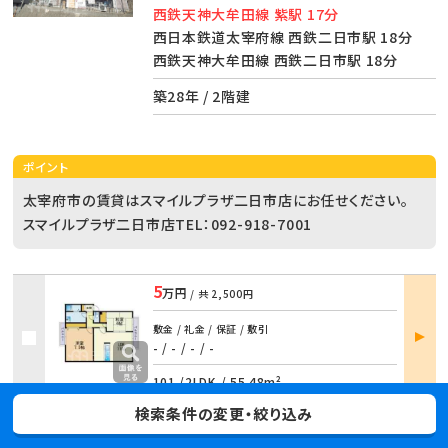
西鉄天神大牟田線 紫駅 17分
西日本鉄道太宰府線 西鉄二日市駅 18分
西鉄天神大牟田線 西鉄二日市駅 18分
築28年 / 2階建
ポイント
太宰府市の賃貸はスマイルプラザ二日市店にお任せください。
スマイルプラザ二日市店TEL：092-918-7001
5
万円
/ 共
2,500円
部屋
敷金 / 礼金 / 保証 / 敷引
詳細
- / -
/
- / -
101 /
2LDK
/
55.48m²
検索条件の変更・絞り込み