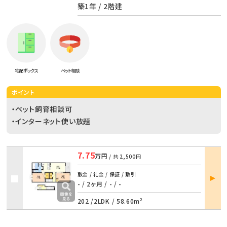
築1年 / 2階建
宅配ボックス
ペット相談
ポイント
・ペット飼育相談可
・インターネット使い放題
7.75
万円
/ 共
2,500円
部屋
敷金 / 礼金 / 保証 / 敷引
詳細
- / 2ヶ月
/
- / -
202 /
2LDK
/
58.60m²