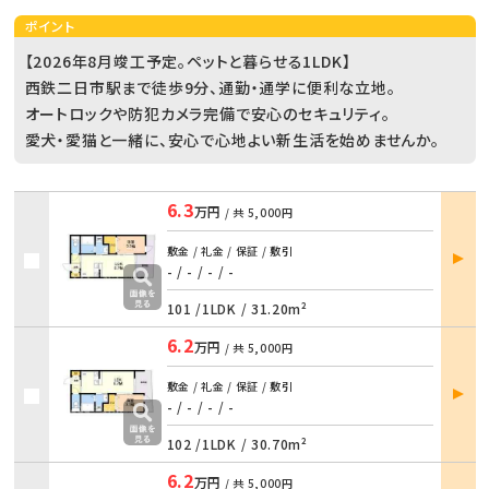
ポイント
【2026年8月竣工予定。ペットと暮らせる1LDK】
西鉄二日市駅まで徒歩9分、通勤・通学に便利な立地。
オートロックや防犯カメラ完備で安心のセキュリティ。
愛犬・愛猫と一緒に、安心で心地よい新生活を始めませんか。
6.3
万円
/ 共
5,000円
部屋
敷金 / 礼金 / 保証 / 敷引
詳細
- / -
/
- / -
101 /
1LDK
/
31.20m²
6.2
万円
/ 共
5,000円
部屋
敷金 / 礼金 / 保証 / 敷引
詳細
- / -
/
- / -
102 /
1LDK
/
30.70m²
6.2
万円
/ 共
5,000円