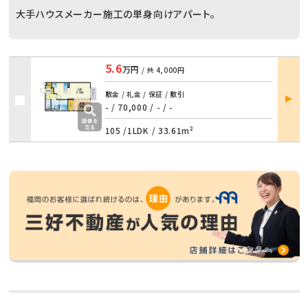
大手ハウスメーカー施工の単身向けアパート。
5.6
万円
/ 共
4,000円
部屋
敷金 / 礼金 / 保証 / 敷引
詳細
- / 70,000
/
- / -
105 /
1LDK
/
33.61m²