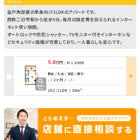
ポイント
全戸角部屋の単身向け1LDKのアパートです。
西鉄二日市駅から徒歩5分。毎月の固定費を抑えられるインター
ネット使い放題。
オートロックや防犯シャッター、TVモニター付きインターホンな
どセキュリティ設備が充実しており、一人暮らしも安心です。
5.8
万円
/ 共
3,000円
部屋
敷金 / 礼金 / 保証 / 敷引
詳細
- / 2ヶ月
/
- / -
102 /
1LDK
/
30m²