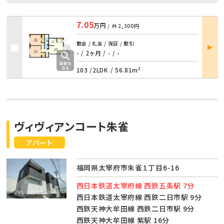
7.05
万円
/ 共
2,300円
部屋
敷金 / 礼金 / 保証 / 敷引
詳細
- / 2ヶ月
/
- / -
103 /
2LDK
/
56.81m²
ヴィヴィアンコート朱雀
アパート
福岡県太宰府市朱雀１丁目6-16
西日本鉄道太宰府線 西鉄五条駅 7分
西日本鉄道太宰府線 西鉄二日市駅 9分
西鉄天神大牟田線 西鉄二日市駅 9分
西鉄天神大牟田線 紫駅 16分