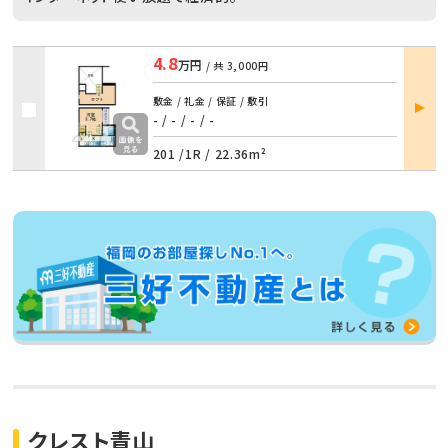
4.8
万円
/ 共
3,000円
部屋
敷金 / 礼金 / 保証 / 敷引
詳細
- / -
/
- / -
201 /
1R
/
22.36m²
クレスト青山