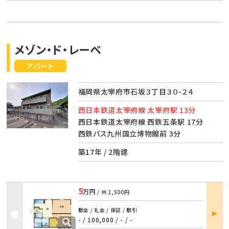
メゾン・ド・レーベ
アパート
福岡県太宰府市石坂３丁目３０-２４
西日本鉄道太宰府線 太宰府駅 13分
西日本鉄道太宰府線 西鉄五条駅 17分
西鉄バス九州国立博物館前 3分
築17年 / 2階建
5
万円
/ 共
2,500円
部屋
敷金 / 礼金 / 保証 / 敷引
詳細
- / 100,000
/
- / -