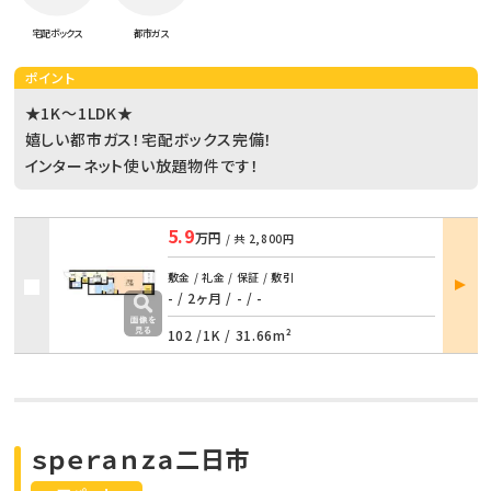
宅配ボックス
都市ガス
ポイント
★1K～1LDK★
嬉しい都市ガス！宅配ボックス完備！
インターネット使い放題物件です！
5.9
万円
/ 共
2,800円
部屋
敷金 / 礼金 / 保証 / 敷引
詳細
- / 2ヶ月
/
- / -
102 /
1K
/
31.66m²
ｓｐｅｒａｎｚａ二日市