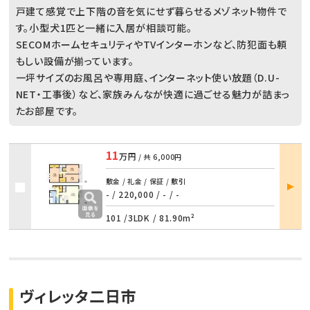
戸建て感覚で上下階の音を気にせず暮らせるメゾネット物件で
す。小型犬1匹と一緒に入居が相談可能。
SECOMホームセキュリティやTVインターホンなど、防犯面も頼
もしい設備が揃っています。
一坪サイズのお風呂や専用庭、インターネット使い放題（D.U-
NET・工事後）など、家族みんなが快適に過ごせる魅力が詰まっ
たお部屋です。
11
万円
/ 共
6,000円
部屋
敷金 / 礼金 / 保証 / 敷引
詳細
- / 220,000
/
- / -
101 /
3LDK
/
81.90m²
ヴィレッタ二日市