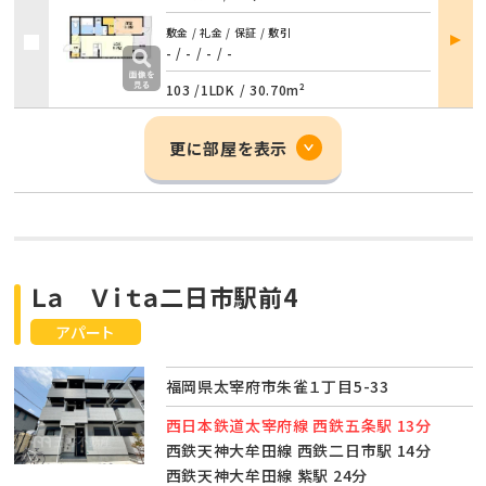
部屋
敷金 / 礼金 / 保証 / 敷引
詳細
- / -
/
- / -
103 /
1LDK
/
30.70m²
更に部屋を表示
Ｌａ Ｖｉｔａ二日市駅前4
アパート
福岡県太宰府市朱雀１丁目5-33
西日本鉄道太宰府線 西鉄五条駅 13分
西鉄天神大牟田線 西鉄二日市駅 14分
西鉄天神大牟田線 紫駅 24分