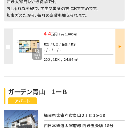
西鉄太宰府駅から徒歩7分。
おしゃれな外観で、学生や単身の方におすすめです。
都市ガスだから、毎月の家賃も抑えられます。
4.4
万円
/ 共
2,000円
部屋
敷金 / 礼金 / 保証 / 敷引
詳細
- / -
/
- / -
202 /
1DK
/
24.96m²
ガーデン青山 1ーＢ
アパート
福岡県太宰府市青山２丁目15-18
西日本鉄道太宰府線 西鉄五条駅 18分