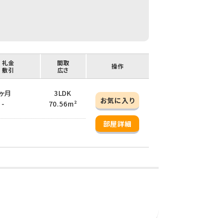
/ 礼金
間取
操作
/ 敷引
広さ
 2ヶ月
3LDK
お気に入り
 -
70.56m²
部屋詳細