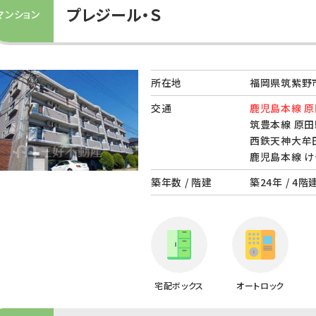
プレジール・Ｓ
マンション
所在地
福岡県筑紫野市
交通
鹿児島本線 原
筑豊本線 原田
西鉄天神大牟田
鹿児島本線 け
築年数 / 階建
築24年 / 4階
宅配ボックス
オートロック