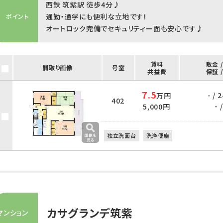
西鉄 筑紫駅 徒歩4分♪
通勤・通学にも便利な立地です！
ポイント
オートロック完備でセキュリティー面も安心です♪
賃料
敷金 
間取り画像
号室
共益費
保証 
7.5
- /
万円
402
- /
5,000円
独立洗面台
洗浄便座
カサグランデ筑紫
マンション