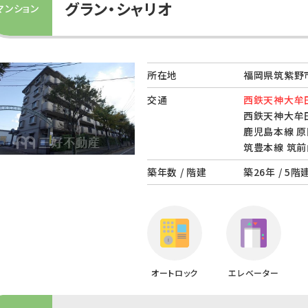
グラン・シャリオ
マンション
所在地
福岡県筑紫野市
交通
西鉄天神大牟田
西鉄天神大牟田
鹿児島本線 原
筑豊本線 筑前
築年数 / 階建
築26年 / 5階
オートロック
エレベーター