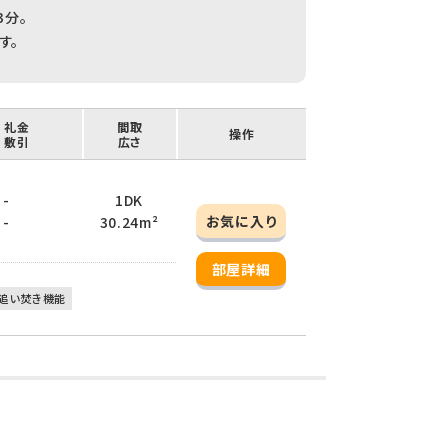
3分。
す。
/ 礼金
間取
操作
/ 敷引
広さ
 -
1DK
お気に入り
 -
30.24m²
部屋詳細
追い焚き機能