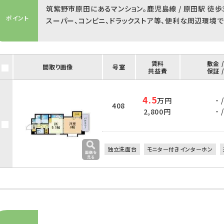
筑紫野市原田にあるマンション。鹿児島線 / 原田駅 徒歩
ポイント
スーパー、コンビニ、ドラックストア等、便利な周辺環境で
賃料
敷金 
間取り画像
号室
共益費
保証 
4.5
- /
万円
408
- /
2,800円
独立洗面台
モニター付きインターホン