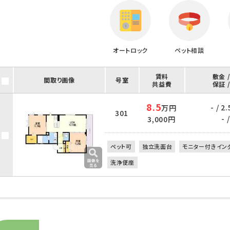
オートロック
ペット相談
賃料
敷金 
間取り画像
号室
共益費
保証 
8.5
- / 
万円
301
- /
3,000円
ペット可
独立洗面台
モニター付きイン
洗浄便座