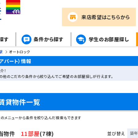
来店希望
はこちらから
探す
条件から探す
学生のお部屋探し
駅
オートロック
アパート）情報
介！
その他のこだわり条件から絞り込んでご希望のお部屋探しが行えます。
賃貸物件一覧
左のメニューから条件を絞り込んだ検索もできます
当物件
11部屋
(7棟)
並び替え