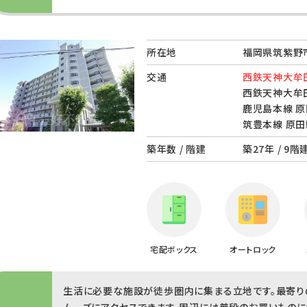
所在地
福岡県筑紫野
交通
西鉄天神大牟田
西鉄天神大牟田
鹿児島本線 原
筑豊本線 原田
築年数 / 階建
築27年 / 9階
宅配ボックス
オートロック
生活に必要な施設が徒歩圏内に集まる立地です。最寄り