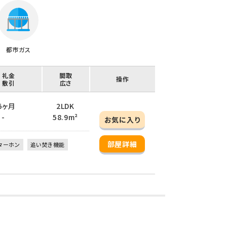
都市ガス
/ 礼金
間取
操作
/ 敷引
広さ
2.5ヶ月
2LDK
 -
58.9m²
お気に入り
部屋詳細
ターホン
追い焚き機能