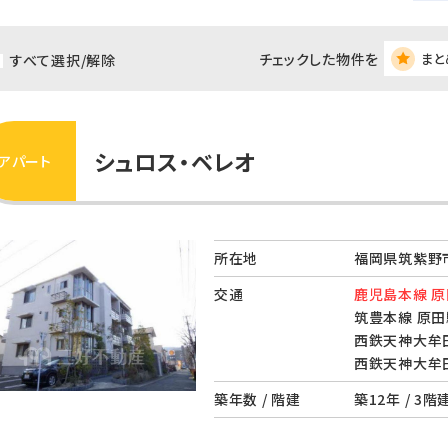
チェックした物件を
まと
すべて選択/解除
シュロス・ベレオ
アパート
所在地
福岡県筑紫野市
交通
鹿児島本線 原
筑豊本線 原田
西鉄天神大牟田
西鉄天神大牟田
築年数 / 階建
築12年 / 3階