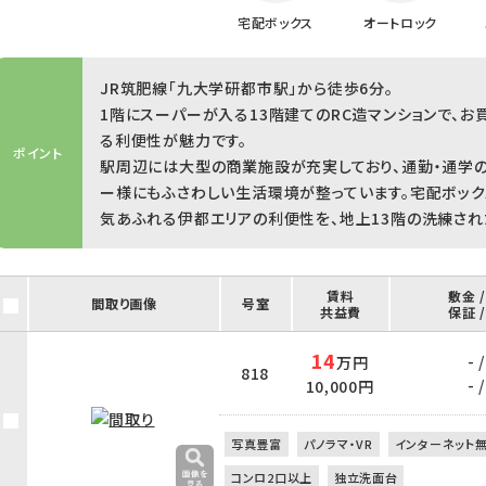
宅配ボックス
オートロック
JR筑肥線「九大学研都市駅」から徒歩6分。
1階にスーパーが入る13階建てのRC造マンションで、
る利便性が魅力です。
ポイント
駅周辺には大型の商業施設が充実しており、通勤・通学の
ー様にもふさわしい生活環境が整っています。宅配ボック
気あふれる伊都エリアの利便性を、地上13階の洗練され
賃料
敷金 
間取り画像
号室
共益費
保証 
14
- /
万円
818
- /
10,000円
写真豊富
パノラマ・VR
インターネット
コンロ2口以上
独立洗面台