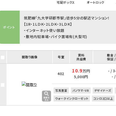
宅配ボックス
オートロック
筑肥線「九大学研都市駅」徒歩5分の駅近マンション！
【1R・1ＬＤＫ・2ＬＤＫ・3ＬＤＫ】
ポイント
・インターネット使い放題
・敷地内駐車場・バイク置場有(大型可)
賃料
敷金 
間取り画像
号室
共益費
保証 
10.9
- / 
万円
402
- /
5,000円
写真豊富
パノラマ・VR
デザイナーズ
ウォークインクローゼット
コンロ2口以上