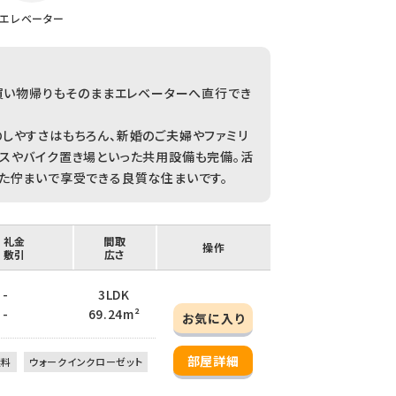
エレベーター
お買い物帰りもそのままエレベーターへ直行でき
しやすさはもちろん、新婚のご夫婦やファミリ
スやバイク置き場といった共用設備も完備。活
た佇まいで享受できる良質な住まいです。
/ 礼金
間取
操作
/ 敷引
広さ
 -
3LDK
 -
69.24m²
お気に入り
部屋詳細
無料
ウォークインクローゼット