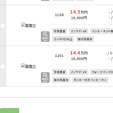
14.5
- /
万円
1108
- /
10,000円
写真豊富
パノラマ・VR
インターネット
コンロ2口以上
独立洗面台
14.4
- / 
万円
1201
- /
10,000円
写真豊富
パノラマ・VR
ウォークインク
独立洗面台
モニター付きインターホン