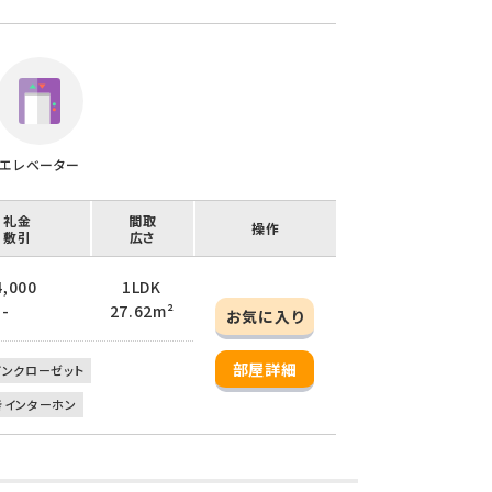
エレベーター
/ 礼金
間取
操作
/ 敷引
広さ
4,000
1LDK
 -
27.62m²
お気に入り
部屋詳細
インクローゼット
きインターホン