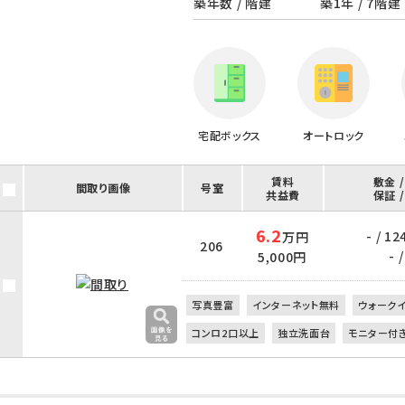
築年数 / 階建
築1年 / 7階建
宅配ボックス
オートロック
賃料
敷金 
間取り画像
号室
共益費
保証 
6.2
- / 12
万円
206
- /
5,000円
写真豊富
インターネット無料
ウォーク
コンロ2口以上
独立洗面台
モニター付