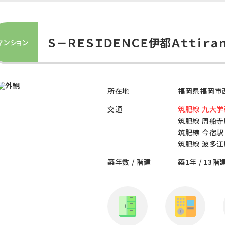
Ｓ－ＲＥＳＩＤＥＮＣＥ伊都Ａｔｔｉｒａ
マンション
所在地
福岡県福岡市西
交通
筑肥線 九大学
筑肥線 周船寺
筑肥線 今宿駅 
筑肥線 波多江
築年数 / 階建
築1年 / 13階