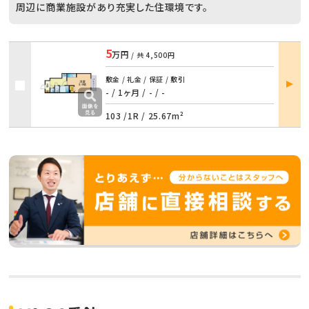
周辺に商業施設があり充実した住環境です。
5
万円
/ 共
4,500円
部屋
敷金 / 礼金 / 保証 / 敷引
詳細
- / 1ヶ月
/
- / -
103 /
1R
/
25.67m²