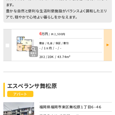
ます。
豊かな自然と便利な生活利便施設がバランスよく調和したエリ
アで、穏やかで心地よい暮らしをかなえます。
6
万円
/ 共
2,500円
部屋
敷金 / 礼金 / 保証 / 敷引
詳細
- / 1ヶ月
/
- / -
202 /
2DK
/
43.74m²
エスペランサ舞松原
アパート
福岡県福岡市東区舞松原１丁目６-４６