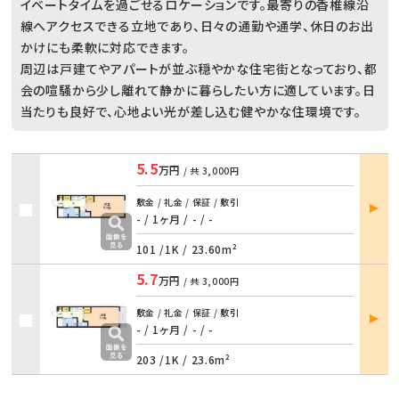
イベートタイムを過ごせるロケーションです。最寄りの香椎線沿
線へアクセスできる立地であり、日々の通勤や通学、休日のお出
かけにも柔軟に対応できます。
周辺は戸建てやアパートが並ぶ穏やかな住宅街となっており、都
会の喧騒から少し離れて静かに暮らしたい方に適しています。日
当たりも良好で、心地よい光が差し込む健やかな住環境です。
5.5
万円
/ 共
3,000円
部屋
敷金 / 礼金 / 保証 / 敷引
詳細
- / 1ヶ月
/
- / -
101 /
1K
/
23.60m²
5.7
万円
/ 共
3,000円
部屋
敷金 / 礼金 / 保証 / 敷引
詳細
- / 1ヶ月
/
- / -
203 /
1K
/
23.6m²