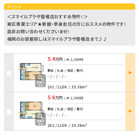
ポイント
＜スマイルプラザ香椎店おすすめ物件！＞
東区青葉エリア★新婚・単身赴任の方におススメの物件です！
是非お問い合わせくださいませ！
福岡のお部屋探しはスマイルプラザ香椎店まで♪♪
5.4
万円
/ 共
2,000円
部屋
敷金 / 礼金 / 保証 / 敷引
詳細
- / -
/
- / -
101 /
1LDK
/
35.36m²
5.6
万円
/ 共
2,000円
部屋
敷金 / 礼金 / 保証 / 敷引
詳細
- / -
/
- / -
202 /
1LDK
/
35.36m²