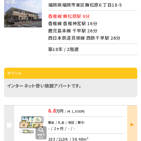
福岡県福岡市東区舞松原６丁目18-5
香椎線 舞松原駅 6分
香椎線 香椎神宮駅 16分
鹿児島本線 千早駅 26分
西日本鉄道貝塚線 西鉄千早駅 26分
築18年 / 2階建
ポイント
インターネット使い放題アパートです。
6.8
万円
/ 共
1,800円
部屋
敷金 / 礼金 / 保証 / 敷引
詳細
- / 2ヶ月
/
- / -
203 /
2LDK
/
58.48m²