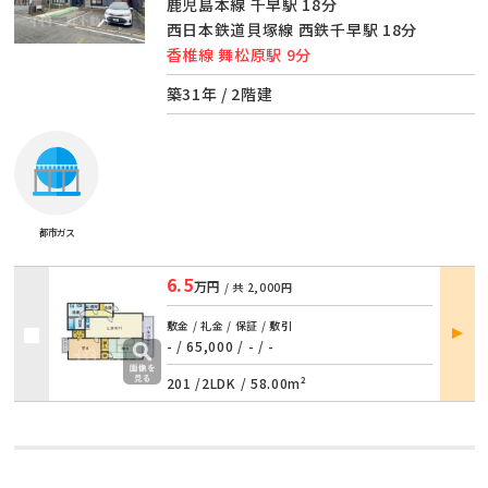
鹿児島本線 千早駅 18分
西日本鉄道貝塚線 西鉄千早駅 18分
香椎線 舞松原駅 9分
築31年 / 2階建
都市ガス
6.5
万円
/ 共
2,000円
部屋
敷金 / 礼金 / 保証 / 敷引
詳細
- / 65,000
/
- / -
201 /
2LDK
/
58.00m²