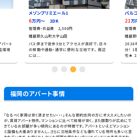
パルコート粕屋
21
万円～ 2LDK
管理費・共益費 3,000円
糟屋郡粕屋町大字江辻
セスが良好で、日々
2026年3月竣工予定☆ 香椎線 土井駅 徒歩4
立地です。 周辺
分！ 1階ガレージ付きの2階建てメゾネット住
宅★ 2...
福岡のアパート事情
「なるべく家賃は安く済ませたい・・・」そんな節約志向の方にオススメしたいの
が、賃貸アパート物件。マンションに比べて相場が安く、また間取りが広めにで
きているお部屋が多い傾向にあるのが特徴です。アパートといえどマンション
と設備も大差ありませんし、さらに立地条件なども優れている物件も多いと言
われています。お安くおトクにお部屋を借りたい方にはバッチリの条件ですね。