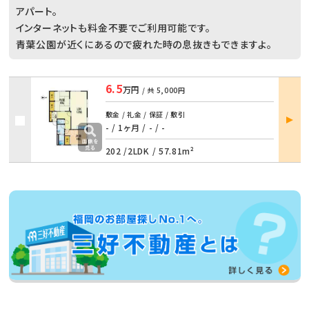
アパート。
インターネットも料金不要でご利用可能です。
青葉公園が近くにあるので疲れた時の息抜きもできますよ。
6.5
万円
/ 共
5,000円
部屋
敷金 / 礼金 / 保証 / 敷引
詳細
- / 1ヶ月
/
- / -
202 /
2LDK
/
57.81m²