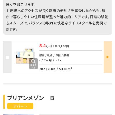
日々を過ごせます。
主要駅へのアクセスが良く都市の便利さを享受しながらも、静
かで暮らしやすい住環境が整った魅力的エリアです。日常の移動
もスムーズで、バランスの取れた快適なライフスタイルを実現で
きます。
8.4
万円
/ 共
3,800円
部屋
敷金 / 礼金 / 保証 / 敷引
詳細
- / 2ヶ月
/
- / -
202 /
2LDK
/
54.81m²
ブリアンメゾン Ｂ
アパート