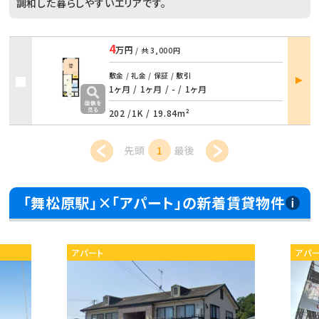
調和した暮らしやすいエリアです。
4
万円
/ 共
3,000円
部屋
敷金 / 礼金 / 保証 / 敷引
詳細
1ヶ月 / 1ヶ月
/
- / 1ヶ月
202 /
1K
/
19.84m²
先頭
1
最後
「舞松原駅」×「アパート」の新着賃貸物件
アパート