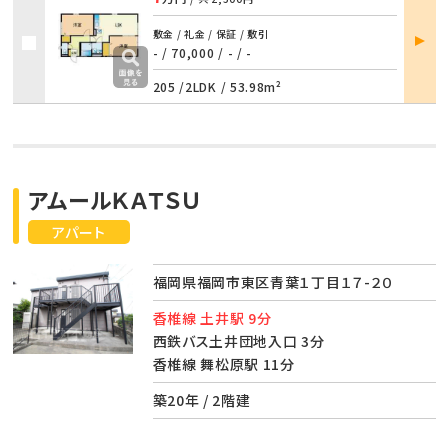
部屋
敷金 / 礼金 / 保証 / 敷引
詳細
- / 70,000
/
- / -
205 /
2LDK
/
53.98m²
アムールＫＡＴＳＵ
アパート
福岡県福岡市東区青葉１丁目１７-２０
香椎線 土井駅 9分
西鉄バス土井団地入口 3分
香椎線 舞松原駅 11分
築20年 / 2階建