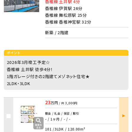
香椎線 土井駅 4分
香椎線 伊賀駅 26分
香椎線 舞松原駅 25分
香椎線 香椎神宮駅 32分
新築 / 2階建
ポイント
2026年3月竣工予定☆
香椎線 土井駅 徒歩4分！
1階ガレージ付きの2階建てメゾネット住宅★
2LDK・3LDK
23
万円
/ 共
3,000円
部屋
敷金 / 礼金 / 保証 / 敷引
詳細
- / 1ヶ月
/
- / -
101 /
3LDK
/
120.00m²