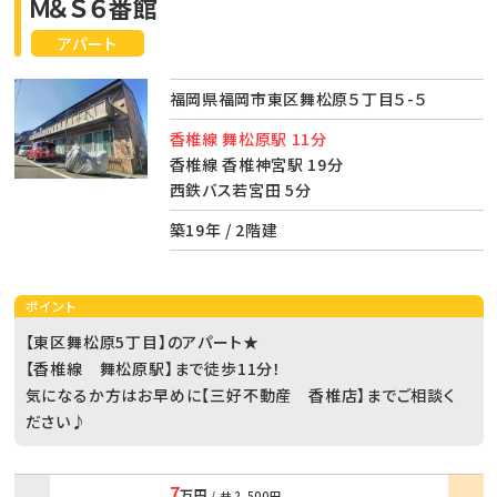
Ｍ＆Ｓ６番館
アパート
福岡県福岡市東区舞松原５丁目５-５
香椎線 舞松原駅 11分
香椎線 香椎神宮駅 19分
西鉄バス若宮田 5分
築19年 / 2階建
ポイント
【東区舞松原5丁目】のアパート★
【香椎線 舞松原駅】まで徒歩11分！
気になるか方はお早めに【三好不動産 香椎店】までご相談く
ださい♪
7
万円
/ 共
2,500円