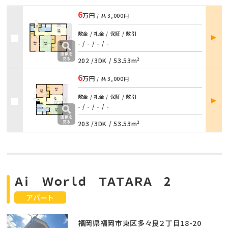
6
万円
/ 共
3,000円
部屋
敷金 / 礼金 / 保証 / 敷引
詳細
- / -
/
- / -
202 /
3DK
/
53.53m²
6
万円
/ 共
3,000円
部屋
敷金 / 礼金 / 保証 / 敷引
詳細
- / -
/
- / -
203 /
3DK
/
53.53m²
Ａｉ Ｗｏｒｌｄ ＴＡＴＡＲＡ 2
アパート
福岡県福岡市東区多々良２丁目18-20