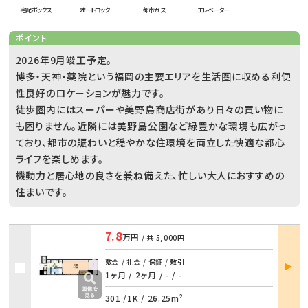
宅配ボックス
オートロック
都市ガス
エレベーター
ポイント
2026年9月竣工予定。
博多・天神・薬院という福岡の主要エリアを生活圏に収める利便
性良好のロケーションが魅力です。
徒歩圏内にはスーパーや美野島商店街があり日々の買い物に
も困りません。近隣には美野島公園など緑豊かな環境も広がっ
ており、都市の賑わいと穏やかな住環境を両立した快適な都心
ライフを楽しめます。
機動力と居心地の良さを兼ね備えた、忙しい大人におすすめの
住まいです。
7.8
万円
/ 共
5,000円
部屋
敷金 / 礼金 / 保証 / 敷引
詳細
1ヶ月 / 2ヶ月
/
- / -
301 /
1K
/
26.25m²