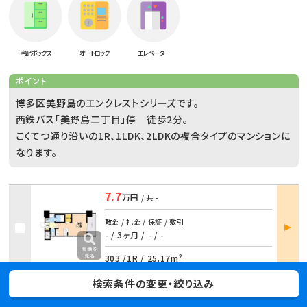
宅配ボックス
オートロック
エレベーター
ポイント
博多区美野島のエンクレストシリーズです。
西鉄バス「美野島二丁目」停 徒歩2分。
こくてつ通り沿いの1R、1LDK、2LDKの複合タイプのマンションに
なります。
7.7
万円
/ 共
-
部屋
敷金 / 礼金 / 保証 / 敷引
詳細
- / 3ヶ月
/
- / -
303 /
1R
/
25.17m²
8.3
検索条件の変更・絞り込み
万円
/ 共
-
敷金 / 礼金 / 保証 / 敷引