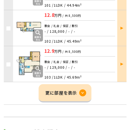
101 /
1LDK
/
44.94m²
12.8
万円
/ 共
8,500円
部屋
敷金 / 礼金 / 保証 / 敷引
詳細
- / 128,000
/
- / -
102 /
1LDK
/
45.49m²
12.9
万円
/ 共
8,500円
部屋
敷金 / 礼金 / 保証 / 敷引
詳細
- / 129,000
/
- / -
103 /
1LDK
/
45.69m²
更に部屋を表示