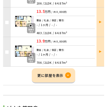
206 /
2LDK
/
64.87m²
13.5
万円
/ 共
8,000円
部屋
敷金 / 礼金 / 保証 / 敷引
詳細
- / 1ヶ月
/
- / -
403 /
2LDK
/
64.87m²
13.9
万円
/ 共
8,000円
部屋
敷金 / 礼金 / 保証 / 敷引
詳細
- / 1ヶ月
/
- / -
706 /
2LDK
/
64.87m²
更に部屋を表示