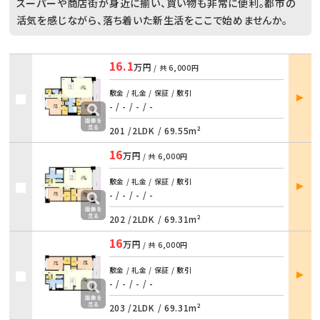
スーパーや商店街が身近に揃い、買い物も非常に便利。都市の
活気を感じながら、落ち着いた新生活をここで始めませんか。
16.1
万円
/ 共
6,000円
部屋
敷金 / 礼金 / 保証 / 敷引
詳細
- / -
/
- / -
201 /
2LDK
/
69.55m²
16
万円
/ 共
6,000円
部屋
敷金 / 礼金 / 保証 / 敷引
詳細
- / -
/
- / -
202 /
2LDK
/
69.31m²
16
万円
/ 共
6,000円
部屋
敷金 / 礼金 / 保証 / 敷引
詳細
- / -
/
- / -
203 /
2LDK
/
69.31m²