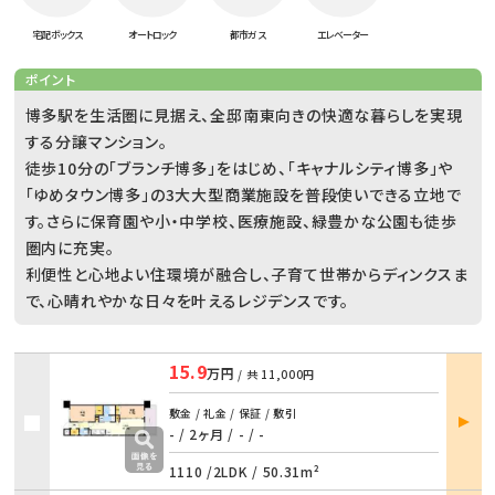
宅配ボックス
オートロック
都市ガス
エレベーター
ポイント
博多駅を生活圏に見据え、全邸南東向きの快適な暮らしを実現
する分譲マンション。
徒歩10分の「ブランチ博多」をはじめ、「キャナルシティ博多」や
「ゆめタウン博多」の3大大型商業施設を普段使いできる立地で
す。さらに保育園や小・中学校、医療施設、緑豊かな公園も徒歩
圏内に充実。
利便性と心地よい住環境が融合し、子育て世帯からディンクスま
で、心晴れやかな日々を叶えるレジデンスです。
15.9
万円
/ 共
11,000円
部屋
敷金 / 礼金 / 保証 / 敷引
詳細
- / 2ヶ月
/
- / -
1110 /
2LDK
/
50.31m²