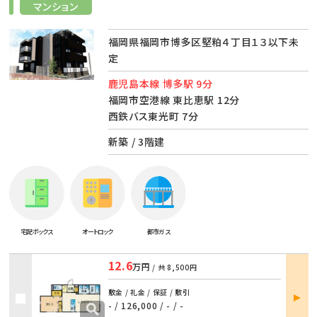
マンション
福岡県福岡市博多区堅粕４丁目１３以下未
定
鹿児島本線 博多駅 9分
福岡市空港線 東比恵駅 12分
西鉄バス東光町 7分
新築 / 3階建
宅配ボックス
オートロック
都市ガス
12.6
万円
/ 共
8,500円
部屋
敷金 / 礼金 / 保証 / 敷引
詳細
- / 126,000
/
- / -