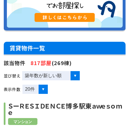
賃貸物件一覧
該当物件
817部屋
(269棟)
並び替え
表示件数
ＳーＲＥＳＩＤＥＮＣＥ博多駅東ａｗｅｓｏｍ
ｅ
マンション