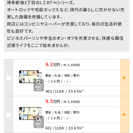
博多駅南3丁目のＬＩＢＴＨシリーズ。
オートロックや宅配ボックスなど、現代の暮らしに欠かせない充
実した設備を完備しています。
周辺にはコンビニやスーパーが充実しており、毎日の生活利便
性も良好です。
ビジネスパーソンや学生のオン・オフを充実させる、快適な職住
近接ライフをここで始めませんか。
9.2
万円
/ 共
4,000円
部屋
敷金 / 礼金 / 保証 / 敷引
詳細
- / 1ヶ月
/
- / -
402 /
1LDK
/
33.67m²
9.3
万円
/ 共
4,000円
部屋
敷金 / 礼金 / 保証 / 敷引
詳細
- / 1ヶ月
/
- / -
601 /
1LDK
/
33.67m²