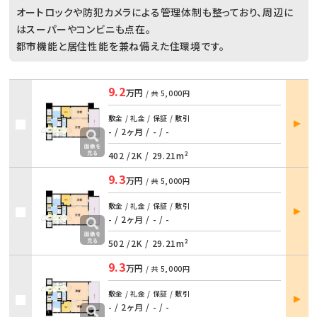
オートロックや防犯カメラによる管理体制も整っており、周辺に
はスーパーやコンビニも点在。
都市機能と居住性能を兼ね備えた住環境です。
9.2
万円
/ 共
5,000円
部屋
敷金 / 礼金 / 保証 / 敷引
詳細
- / 2ヶ月
/
- / -
402 /
2K
/
29.21m²
9.3
万円
/ 共
5,000円
部屋
敷金 / 礼金 / 保証 / 敷引
詳細
- / 2ヶ月
/
- / -
502 /
2K
/
29.21m²
9.3
万円
/ 共
5,000円
部屋
敷金 / 礼金 / 保証 / 敷引
詳細
- / 2ヶ月
/
- / -