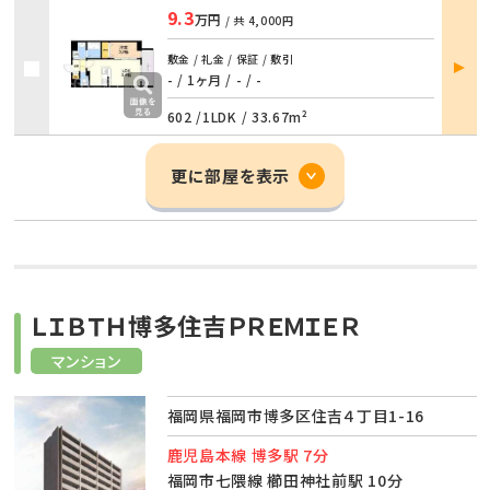
9.3
万円
/ 共
4,000円
部屋
敷金 / 礼金 / 保証 / 敷引
詳細
- / 1ヶ月
/
- / -
602 /
1LDK
/
33.67m²
更に部屋を表示
ＬＩＢＴＨ博多住吉ＰＲＥＭＩＥＲ
マンション
福岡県福岡市博多区住吉４丁目1-16
鹿児島本線 博多駅 7分
福岡市七隈線 櫛田神社前駅 10分