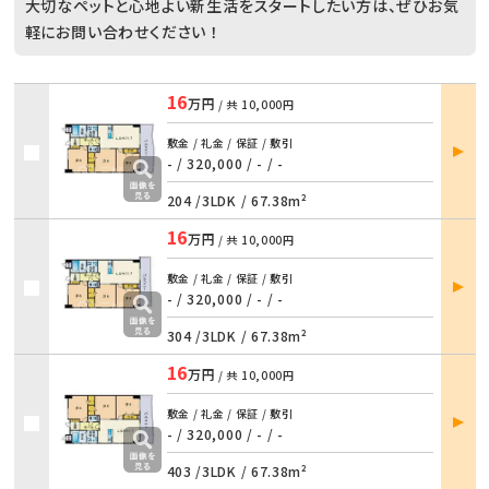
大切なペットと心地よい新生活をスタートしたい方は、ぜひお気
軽にお問い合わせください ！
16
万円
/ 共
10,000円
部屋
敷金 / 礼金 / 保証 / 敷引
詳細
- / 320,000
/
- / -
204 /
3LDK
/
67.38m²
16
万円
/ 共
10,000円
部屋
敷金 / 礼金 / 保証 / 敷引
詳細
- / 320,000
/
- / -
304 /
3LDK
/
67.38m²
16
万円
/ 共
10,000円
部屋
敷金 / 礼金 / 保証 / 敷引
詳細
- / 320,000
/
- / -
403 /
3LDK
/
67.38m²