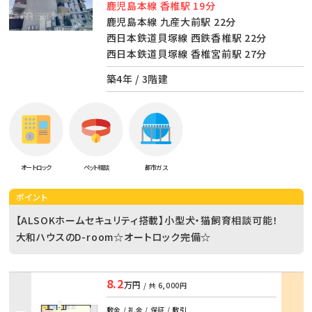
鹿児島本線 香椎駅 19分
鹿児島本線 九産大前駅 22分
西日本鉄道貝塚線 西鉄香椎駅 22分
西日本鉄道貝塚線 香椎宮前駅 27分
築4年 / 3階建
オートロック
ペット相談
都市ガス
ポイント
【ALSOKホームセキュリティ搭載】小型犬・猫飼育相談可能！
大和ハウスのD-room☆オートロック完備☆
8.2
万円
/ 共
6,000円
部屋
敷金 / 礼金 / 保証 / 敷引