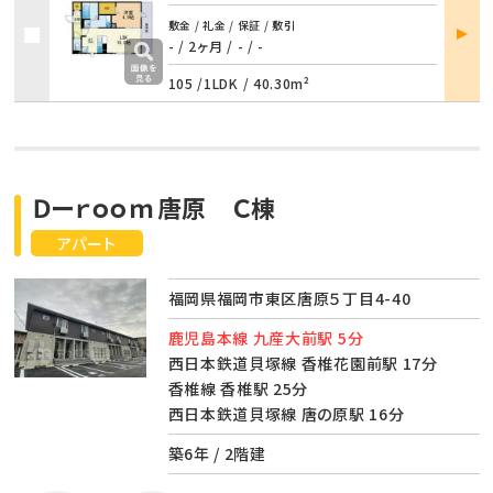
部屋
敷金 / 礼金 / 保証 / 敷引
詳細
- / 2ヶ月
/
- / -
105 /
1LDK
/
40.30m²
Ｄーｒｏｏｍ唐原 Ｃ棟
アパート
福岡県福岡市東区唐原５丁目4-40
鹿児島本線 九産大前駅 5分
西日本鉄道貝塚線 香椎花園前駅 17分
香椎線 香椎駅 25分
西日本鉄道貝塚線 唐の原駅 16分
築6年 / 2階建