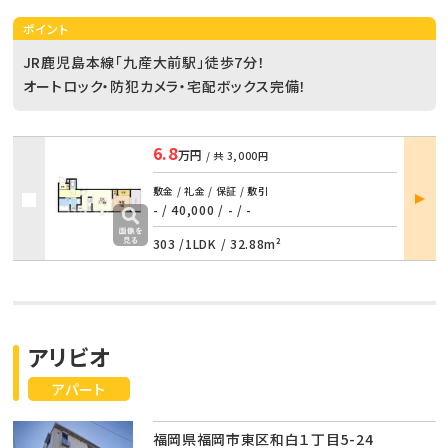
ポイント
JR鹿児島本線「九産大前駅」徒歩7分！
オートロック・防犯カメラ・宅配ボックス完備！
6.8
万円
/ 共
3,000円
部屋
敷金 / 礼金 / 保証 / 敷引
詳細
- / 40,000
/
- / -
303 /
1LDK
/
32.88m²
アリビオ
アパート
福岡県福岡市東区和白１丁目5-24