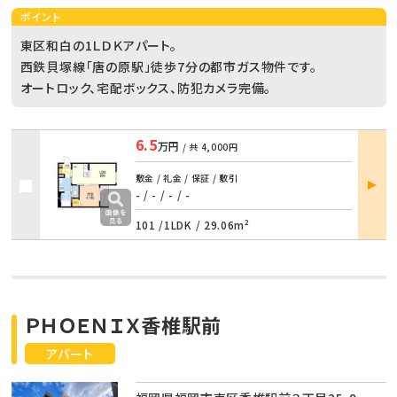
ポイント
東区和白の1ＬＤＫアパート。
西鉄貝塚線「唐の原駅」徒歩7分の都市ガス物件です。
オートロック、宅配ボックス、防犯カメラ完備。
6.5
万円
/ 共
4,000円
部屋
敷金 / 礼金 / 保証 / 敷引
詳細
- / -
/
- / -
101 /
1LDK
/
29.06m²
ＰＨＯＥＮＩＸ香椎駅前
アパート