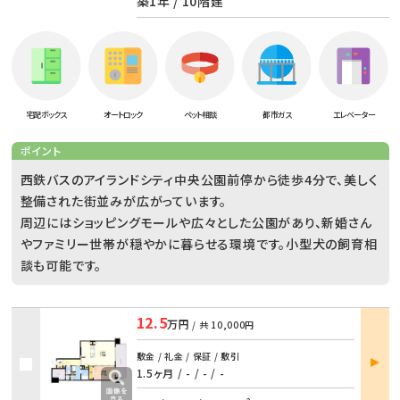
築1年 / 10階建
宅配ボックス
オートロック
ペット相談
都市ガス
エレベーター
ポイント
西鉄バスのアイランドシティ中央公園前停から徒歩4分で、美しく
整備された街並みが広がっています。
周辺にはショッピングモールや広々とした公園があり、新婚さん
やファミリー世帯が穏やかに暮らせる環境です。小型犬の飼育相
談も可能です。
12.5
万円
/ 共
10,000円
部屋
敷金 / 礼金 / 保証 / 敷引
詳細
1.5ヶ月 / -
/
- / -