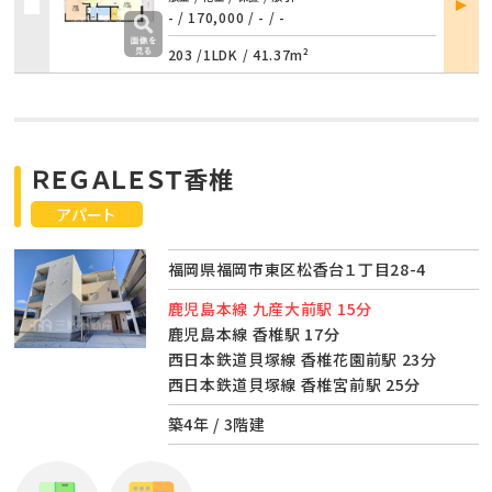
詳細
- / 170,000
/
- / -
203 /
1LDK
/
41.37m²
ＲＥＧＡＬＥＳＴ香椎
アパート
福岡県福岡市東区松香台１丁目28-4
鹿児島本線 九産大前駅 15分
鹿児島本線 香椎駅 17分
西日本鉄道貝塚線 香椎花園前駅 23分
西日本鉄道貝塚線 香椎宮前駅 25分
築4年 / 3階建