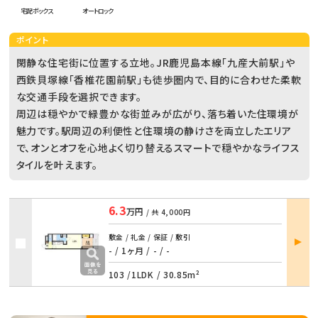
宅配ボックス
オートロック
ポイント
閑静な住宅街に位置する立地。JR鹿児島本線「九産大前駅」や
西鉄貝塚線「香椎花園前駅」も徒歩圏内で、目的に合わせた柔軟
な交通手段を選択できます。
周辺は穏やかで緑豊かな街並みが広がり、落ち着いた住環境が
魅力です。駅周辺の利便性と住環境の静けさを両立したエリア
で、オンとオフを心地よく切り替えるスマートで穏やかなライフス
タイルを叶えます。
6.3
万円
/ 共
4,000円
部屋
敷金 / 礼金 / 保証 / 敷引
詳細
- / 1ヶ月
/
- / -
103 /
1LDK
/
30.85m²