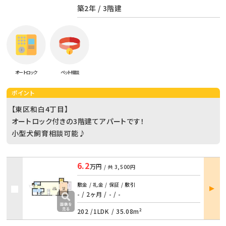
築2年 / 3階建
オートロック
ペット相談
ポイント
【東区和白4丁目】
オートロック付きの3階建てアパートです！
小型犬飼育相談可能♪
6.2
万円
/ 共
3,500円
部屋
敷金 / 礼金 / 保証 / 敷引
詳細
- / 2ヶ月
/
- / -
202 /
1LDK
/
35.08m²