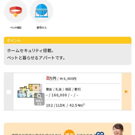
ペット相談
都市ガス
ポイント
ホームセキュリティ搭載。
ペットと暮らせるアパートです。
8
万円
/ 共
6,000円
部屋
敷金 / 礼金 / 保証 / 敷引
詳細
- / 160,000
/
- / -
102 /
1LDK
/
42.54m²