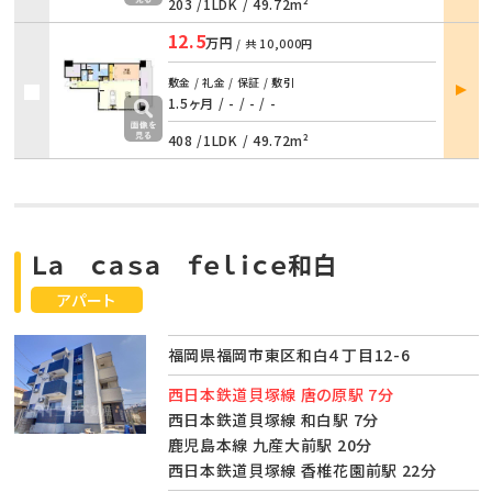
203 /
1LDK
/
49.72m²
12.5
万円
/ 共
10,000円
部屋
敷金 / 礼金 / 保証 / 敷引
詳細
1.5ヶ月 / -
/
- / -
408 /
1LDK
/
49.72m²
Ｌａ ｃａｓａ ｆｅｌｉｃｅ和白
アパート
福岡県福岡市東区和白４丁目12-6
西日本鉄道貝塚線 唐の原駅 7分
西日本鉄道貝塚線 和白駅 7分
鹿児島本線 九産大前駅 20分
西日本鉄道貝塚線 香椎花園前駅 22分