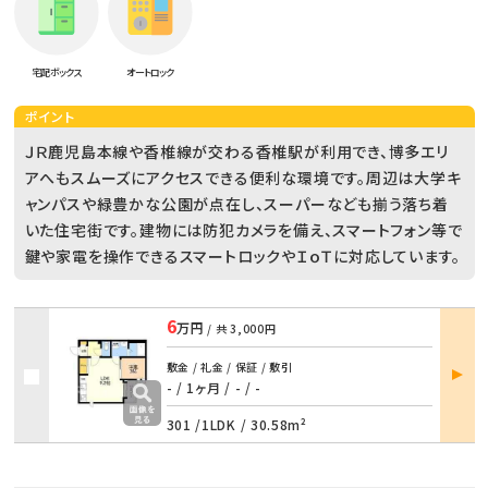
宅配ボックス
オートロック
ポイント
ＪＲ鹿児島本線や香椎線が交わる香椎駅が利用でき、博多エリ
アへもスムーズにアクセスできる便利な環境です。周辺は大学キ
ャンパスや緑豊かな公園が点在し、スーパーなども揃う落ち着
いた住宅街です。建物には防犯カメラを備え、スマートフォン等で
鍵や家電を操作できるスマートロックやＩｏＴに対応しています。
6
万円
/ 共
3,000円
部屋
敷金 / 礼金 / 保証 / 敷引
詳細
- / 1ヶ月
/
- / -
301 /
1LDK
/
30.58m²