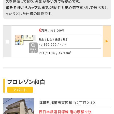
スを完備しており、外出が多い方でも安心です。
単身者様からカップルまで、利便性と安心感を重視して選べるし
っかりとした仕様の建物です。
8
万円
/ 共
6,000円
部屋
敷金 / 礼金 / 保証 / 敷引
詳細
- / 160,000
/
- / -
201 /
1LDK
/
42.93m²
フロレゾン和白
アパート
福岡県福岡市東区和白２丁目2-12
西日本鉄道貝塚線 唐の原駅 9分