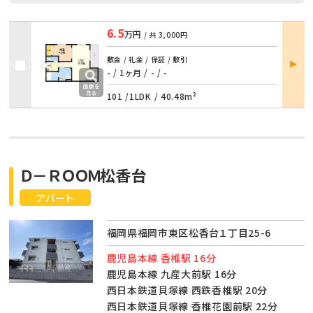
6.5
万円
/ 共
3,000円
部屋
敷金 / 礼金 / 保証 / 敷引
詳細
- / 1ヶ月
/
- / -
101 /
1LDK
/
40.48m²
Ｄ－ＲＯＯＭ松香台
アパート
福岡県福岡市東区松香台１丁目25-6
鹿児島本線 香椎駅 16分
鹿児島本線 九産大前駅 16分
西日本鉄道貝塚線 西鉄香椎駅 20分
西日本鉄道貝塚線 香椎花園前駅 22分