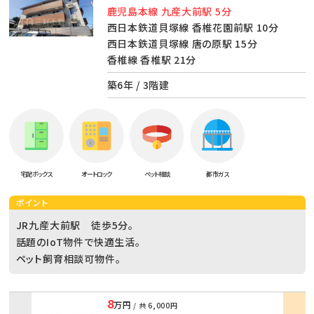
鹿児島本線 九産大前駅 5分
西日本鉄道貝塚線 香椎花園前駅 10分
西日本鉄道貝塚線 唐の原駅 15分
香椎線 香椎駅 21分
築6年 / 3階建
宅配ボックス
オートロック
ペット相談
都市ガス
ポイント
JR九産大前駅 徒歩5分。
話題のIoT物件で快適生活。
ペット飼育相談可物件。
8
万円
/ 共
6,000円