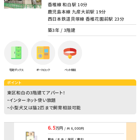
香椎線 和白駅 10分
鹿児島本線 九産大前駅 19分
西日本鉄道貝塚線 香椎花園前駅 23分
築3年 / 3階建
宅配ボックス
オートロック
ペット相談
ポイント
東区和白の3階建てアパート！
・インターネット使い放題
・小型犬又は猫2匹まで飼育相談可能
6.5
万円
/ 共
6,000円
部屋
敷金 / 礼金 / 保証 / 敷引