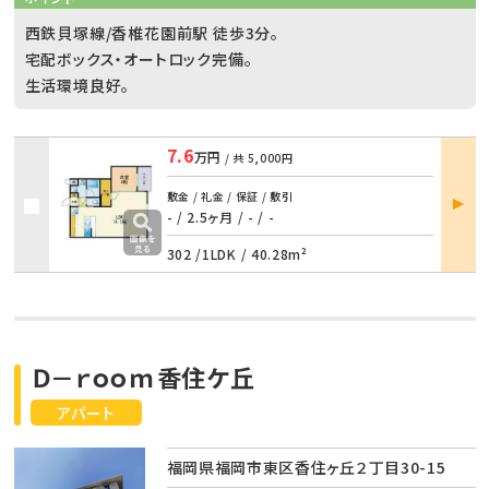
西鉄貝塚線/香椎花園前駅 徒歩3分。
宅配ボックス・オートロック完備。
生活環境良好。
7.6
万円
/ 共
5,000円
部屋
敷金 / 礼金 / 保証 / 敷引
詳細
- / 2.5ヶ月
/
- / -
302 /
1LDK
/
40.28m²
Ｄ－ｒｏｏｍ香住ケ丘
アパート
福岡県福岡市東区香住ヶ丘２丁目30-15