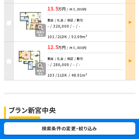
13.5
万円
/ 共
5,000円
部屋
敷金 / 礼金 / 保証 / 敷引
詳細
- / 320,000
/
- / -
102 /
2LDK
/
52.09m²
12.5
万円
/ 共
5,000円
部屋
敷金 / 礼金 / 保証 / 敷引
詳細
- / 280,000
/
- / -
103 /
1LDK
/
48.01m²
ブラン新宮中央
アパート
検索条件の変更・絞り込み
福岡県糟屋郡新宮町下府３丁目3-12