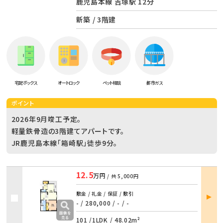
鹿児島本線 吉塚駅 12分
新築 / 3階建
宅配ボックス
オートロック
ペット相談
都市ガス
ポイント
2026年9月竣工予定。
軽量鉄骨造の3階建てアパートです。
JR鹿児島本線「箱崎駅」徒歩9分。
12.5
万円
/ 共
5,000円
部屋
敷金 / 礼金 / 保証 / 敷引
詳細
- / 280,000
/
- / -
101 /
1LDK
/
48.02m²