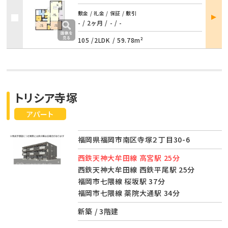
部屋
敷金 / 礼金 / 保証 / 敷引
詳細
- / 2ヶ月
/
- / -
105 /
2LDK
/
59.78m²
トリシア寺塚
アパート
福岡県福岡市南区寺塚２丁目30-6
西鉄天神大牟田線 高宮駅 25分
西鉄天神大牟田線 西鉄平尾駅 25分
福岡市七隈線 桜坂駅 37分
福岡市七隈線 薬院大通駅 34分
新築 / 3階建