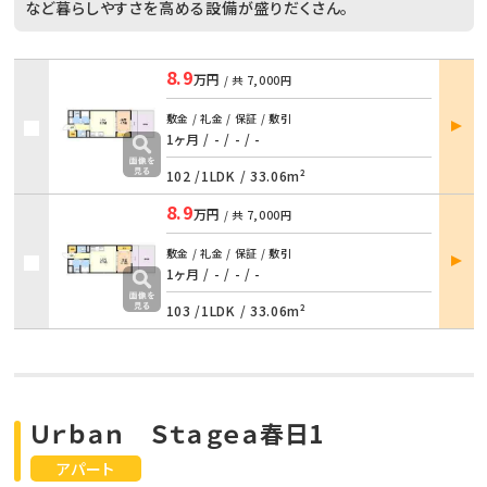
など暮らしやすさを高める設備が盛りだくさん。
8.9
万円
/ 共
7,000円
部屋
敷金 / 礼金 / 保証 / 敷引
詳細
1ヶ月 / -
/
- / -
102 /
1LDK
/
33.06m²
8.9
万円
/ 共
7,000円
部屋
敷金 / 礼金 / 保証 / 敷引
詳細
1ヶ月 / -
/
- / -
103 /
1LDK
/
33.06m²
Ｕｒｂａｎ Ｓｔａｇｅａ春日1
アパート