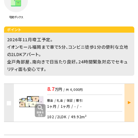
宅配ボックス
ポイント
2026年11月竣工予定。
イオンモール福岡まで車で5分、コンビニ徒歩1分の便利な立地
の2LDKアパート。
全戸角部屋、南向きで日当たり良好。24時間緊急対応でセキュ
リティ面も安心です。
8.7
万円
/ 共
4,000円
部屋
敷金 / 礼金 / 保証 / 敷引
詳細
1ヶ月 / 1ヶ月
/
- / -
102 /
2LDK
/
49.92m²