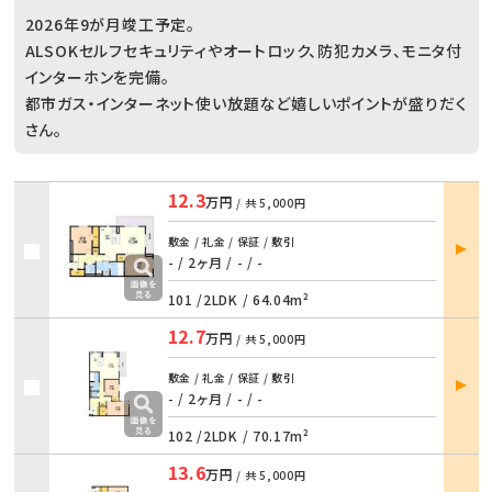
2026年9が月竣工予定。
ALSOKセルフセキュリティやオートロック、防犯カメラ、モニタ付
インターホンを完備。
都市ガス・インターネット使い放題など嬉しいポイントが盛りだく
さん。
12.3
万円
/ 共
5,000円
部屋
敷金 / 礼金 / 保証 / 敷引
詳細
- / 2ヶ月
/
- / -
101 /
2LDK
/
64.04m²
12.7
万円
/ 共
5,000円
部屋
敷金 / 礼金 / 保証 / 敷引
詳細
- / 2ヶ月
/
- / -
102 /
2LDK
/
70.17m²
13.6
万円
/ 共
5,000円