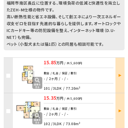
福岡市南区長丘に位置する、環境負荷の低減と快適性を両立し
たZEH-M仕様の物件です。
高い断熱性能と省エネ設備、そして創エネにより一次エネルギー
収支ゼロを目指す先進的な暮らしを提供します。オートロックや
ICカードキー等の防犯設備を整え、インターネット環境（D.U-
NET）も完備。
ペット（小型犬または猫1匹）との同居も相談可能です。
15.85
万円
/ 共
5,600円
部屋
敷金 / 礼金 / 保証 / 敷引
詳細
- / 2ヶ月
/
- / -
101 /
3LDK
/
77.20m²
15.35
万円
/ 共
5,600円
部屋
敷金 / 礼金 / 保証 / 敷引
詳細
- / 2ヶ月
/
- / -
102 /
3LDK
/
73.08m²