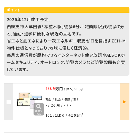
ポイント
2026年12月竣工予定。
西鉄天神大牟田線「桜並木駅」徒歩6分、「雑餉隈駅」も徒歩7分
と、通勤・通学に便利な駅近の立地です。
省エネと創エネにより一次エネルギー収支ゼロを目指すZEH-M
物件仕様となっており、地球に優しく経済的。
毎月の通信費が節約できるインターネット使い放題やALSOKホ
ームセキュリティ、オートロック、防犯カメラなど防犯設備も充実
しています。
10.9
万円
/ 共
5,600円
部屋
敷金 / 礼金 / 保証 / 敷引
詳細
- / 2ヶ月
/
- / -
101 /
1LDK
/
42.91m²