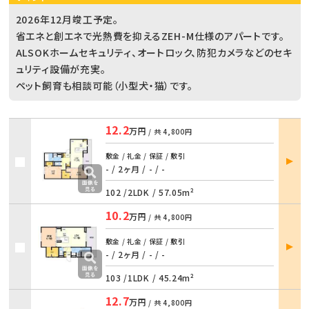
2026年12月竣工予定。
省エネと創エネで光熱費を抑えるZEH-M仕様のアパートです。
ALSOKホームセキュリティ、オートロック、防犯カメラなどのセキ
ュリティ設備が充実。
ペット飼育も相談可能（小型犬・猫）です。
12.2
万円
/ 共
4,800円
部屋
敷金 / 礼金 / 保証 / 敷引
詳細
- / 2ヶ月
/
- / -
102 /
2LDK
/
57.05m²
10.2
万円
/ 共
4,800円
部屋
敷金 / 礼金 / 保証 / 敷引
詳細
- / 2ヶ月
/
- / -
103 /
1LDK
/
45.24m²
12.7
万円
/ 共
4,800円