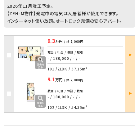
2026年11月竣工予定。
【ZEH-M物件】発電中の電気は入居者様が使用できます。
インターネット使い放題。オートロック完備の安心アパート。
9.3
万円
/ 共
7,000円
部屋
敷金 / 礼金 / 保証 / 敷引
詳細
- / 180,000
/
- / -
101 /
2LDK
/
57.15m²
9.1
万円
/ 共
7,000円
部屋
敷金 / 礼金 / 保証 / 敷引
詳細
- / 180,000
/
- / -
102 /
2LDK
/
54.35m²