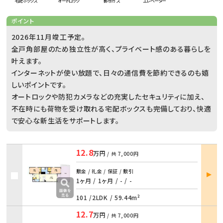
宅配ボックス
オートロック
都市ガス
エレベーター
ポイント
2026年11月竣工予定。
全戸角部屋のため独立性が高く、プライベート感のある暮らしを
叶えます。
インターネットが使い放題で、日々の通信費を節約できるのも嬉
しいポイントです。
オートロックや防犯カメラなどの充実したセキュリティに加え、
不在時にも荷物を受け取れる宅配ボックスも完備しており、快適
で安心な新生活をサポートします。
12.8
万円
/ 共
7,000円
部屋
敷金 / 礼金 / 保証 / 敷引
詳細
1ヶ月 / 1ヶ月
/
- / -
101 /
2LDK
/
59.44m²
12.7
万円
/ 共
7,000円