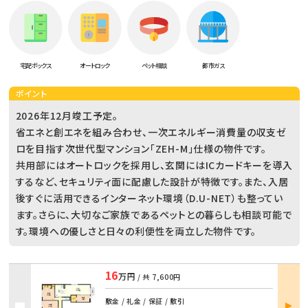
宅配ボックス
オートロック
ペット相談
都市ガス
ポイント
2026年12月竣工予定。
省エネと創エネを組み合わせ、一次エネルギー消費量の収支ゼ
ロを目指す次世代型マンション「ZEH-M」仕様の物件です。
共用部にはオートロックを採用し、玄関にはICカードキーを導入
するなど、セキュリティ面に配慮した設計が特徴です。また、入居
後すぐに活用できるインターネット環境（D.U-NET）も整ってい
ます。さらに、大切なご家族であるペットとの暮らしも相談可能で
す。環境への優しさと日々の利便性を両立した物件です。
16
万円
/ 共
7,600円
部屋
敷金 / 礼金 / 保証 / 敷引