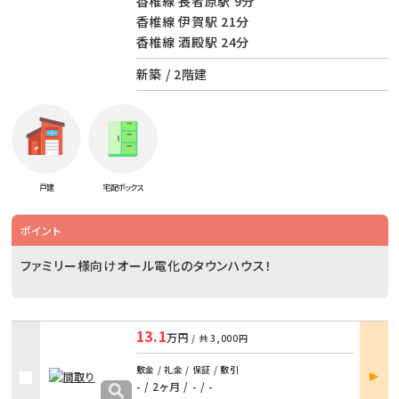
香椎線 長者原駅 9分
香椎線 伊賀駅 21分
香椎線 酒殿駅 24分
新築 / 2階建
戸建
宅配ボックス
ポイント
ファミリー様向けオール電化のタウンハウス！
13.1
万円
/ 共
3,000円
部屋
敷金 / 礼金 / 保証 / 敷引
詳細
- / 2ヶ月
/
- / -