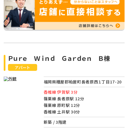
Ｐｕｒｅ Ｗｉｎｄ Ｇａｒｄｅｎ Ｂ棟
アパート
福岡県糟屋郡粕屋町長者原西１丁目17-20
香椎線 伊賀駅 3分
篠栗線 長者原駅 12分
篠栗線 原町駅 12分
香椎線 土井駅 30分
新築 / 3階建