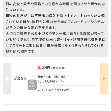
日の安全と愛犬や愛猫との心豊かな時間を両立させた現代的な
住まいです。
建物の共用部には不審者の侵入を抑止するオートロックが完備
されているほか、防犯性に優れた先進のＩＣカードキーシステム
が日々の確かな安心を支えます。
大切なご家族である小型犬や猫と一緒に暮らせる環境が整って
いるだけでなく、自宅での動画視聴やネット利用を通信費を気に
せずスマートに楽しめる仕様が日常にゆとりをもたらしてくれる
魅力的な物件です。
8.2
万円
/ 共
6,000円
部屋
敷金 / 礼金 / 保証 / 敷引
詳細
- / 190,000
/
- / -
203 /
1LDK
/
44.17m²