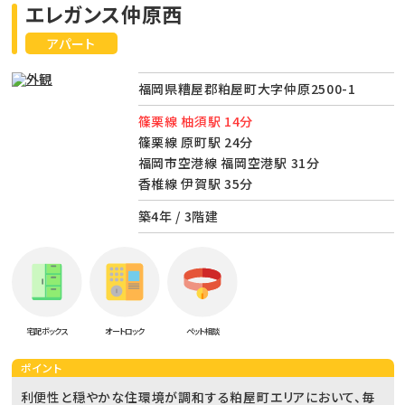
エレガンス仲原西
アパート
福岡県糟屋郡粕屋町大字仲原2500-1
篠栗線 柚須駅 14分
篠栗線 原町駅 24分
福岡市空港線 福岡空港駅 31分
香椎線 伊賀駅 35分
築4年 / 3階建
宅配ボックス
オートロック
ペット相談
ポイント
利便性と穏やかな住環境が調和する粕屋町エリアにおいて、毎