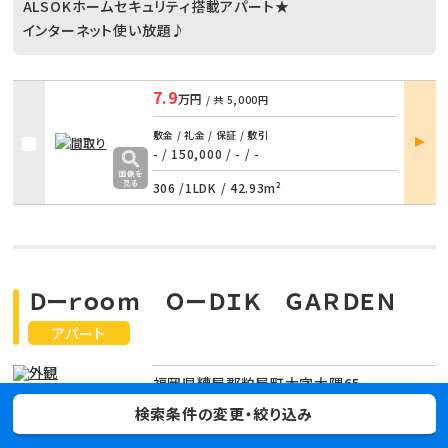
ALSOKホームセキュリティ搭載アパート★
インターネット使い放題♪
7.9
万円
/ 共
5,000円
部屋
敷金 / 礼金 / 保証 / 敷引
詳細
- / 150,000
/
- / -
306 /
1LDK
/
42.93m²
Ｄーｒｏｏｍ ＯーＤＩＫ ＧＡＲＤＥＮ
アパート
福岡県糟屋郡粕屋町大字大隈65
検索条件の変更・絞り込み
篠栗線 門松駅 3分
篠栗線 長者原駅 24分