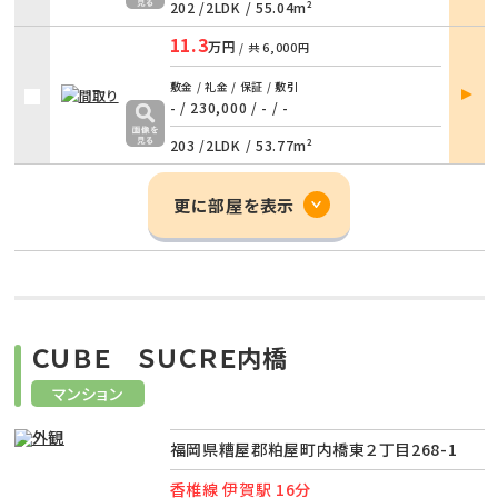
202 /
2LDK
/
55.04m²
11.3
万円
/ 共
6,000円
部屋
敷金 / 礼金 / 保証 / 敷引
詳細
- / 230,000
/
- / -
203 /
2LDK
/
53.77m²
更に部屋を表示
ＣＵＢＥ ＳＵＣＲＥ内橋
マンション
福岡県糟屋郡粕屋町内橋東２丁目268-1
香椎線 伊賀駅 16分