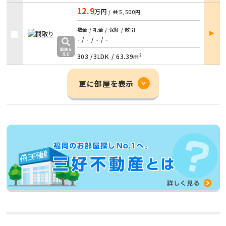
12.9
万円
/ 共
5,500円
部屋
敷金 / 礼金 / 保証 / 敷引
詳細
- / -
/
- / -
303 /
3LDK
/
63.39m²
更に部屋を表示