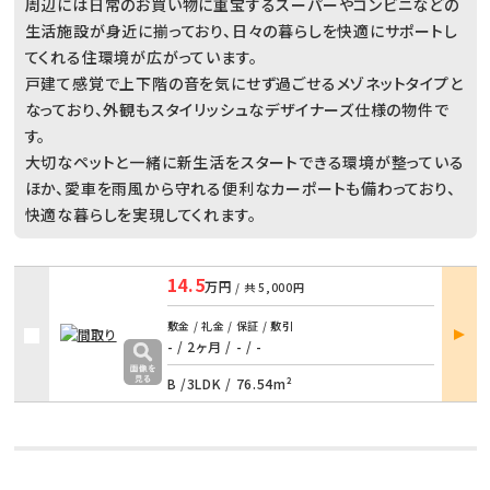
周辺には日常のお買い物に重宝するスーパーやコンビニなどの
生活施設が身近に揃っており、日々の暮らしを快適にサポートし
てくれる住環境が広がっています。
戸建て感覚で上下階の音を気にせず過ごせるメゾネットタイプと
なっており、外観もスタイリッシュなデザイナーズ仕様の物件で
す。
大切なペットと一緒に新生活をスタートできる環境が整っている
ほか、愛車を雨風から守れる便利なカーポートも備わっており、
快適な暮らしを実現してくれます。
14.5
万円
/ 共
5,000円
部屋
敷金 / 礼金 / 保証 / 敷引
詳細
- / 2ヶ月
/
- / -
B /
3LDK
/
76.54m²