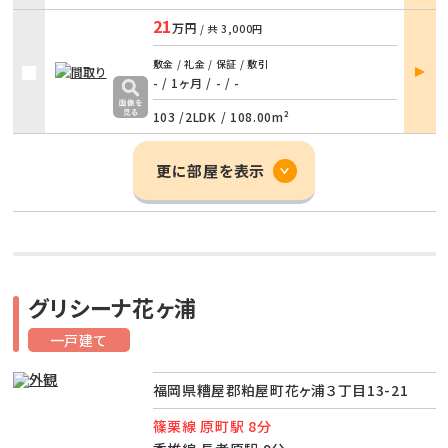
21
万円
/ 共
3,000円
部屋
敷金 / 礼金 / 保証 / 敷引
詳細
- / 1ヶ月
/
- / -
103 /
2LDK
/
108.00m²
更に部屋を表示
グリシーナ花ヶ浦
一戸建て
福岡県糟屋郡粕屋町花ヶ浦３丁目13-21
篠栗線 原町駅 8分