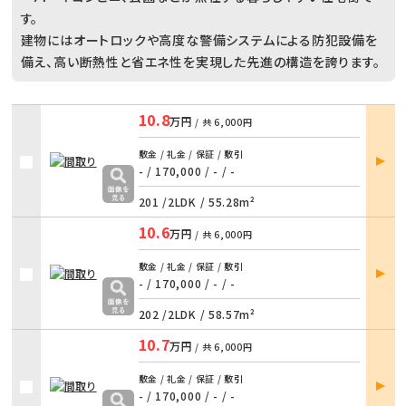
す。
建物にはオートロックや高度な警備システムによる防犯設備を
備え、高い断熱性と省エネ性を実現した先進の構造を誇ります。
10.8
万円
/ 共
6,000円
部屋
敷金 / 礼金 / 保証 / 敷引
詳細
- / 170,000
/
- / -
201 /
2LDK
/
55.28m²
10.6
万円
/ 共
6,000円
部屋
敷金 / 礼金 / 保証 / 敷引
詳細
- / 170,000
/
- / -
202 /
2LDK
/
58.57m²
10.7
万円
/ 共
6,000円
部屋
敷金 / 礼金 / 保証 / 敷引
詳細
- / 170,000
/
- / -