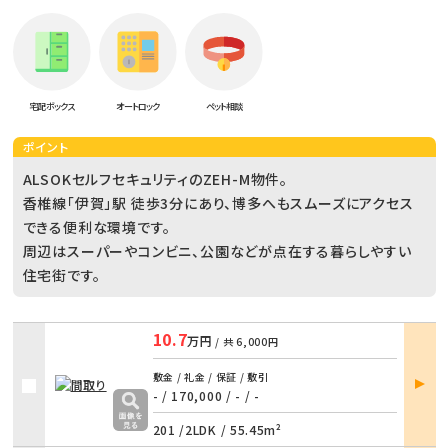
宅配ボックス
オートロック
ペット相談
ポイント
ALSOKセルフセキュリティのZEH-M物件。
香椎線「伊賀」駅 徒歩3分にあり、博多へもスムーズにアクセス
できる便利な環境です。
周辺はスーパーやコンビニ、公園などが点在する暮らしやすい
住宅街です。
10.7
万円
/ 共
6,000円
部屋
敷金 / 礼金 / 保証 / 敷引
詳細
- / 170,000
/
- / -
201 /
2LDK
/
55.45m²