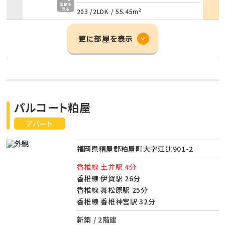
203 /
2LDK
/
55.45m²
更に部屋を表示
パルコート粕屋
アパート
福岡県糟屋郡粕屋町大字江辻901-2
香椎線 土井駅 4分
香椎線 伊賀駅 26分
香椎線 舞松原駅 25分
香椎線 香椎神宮駅 32分
新築 / 2階建