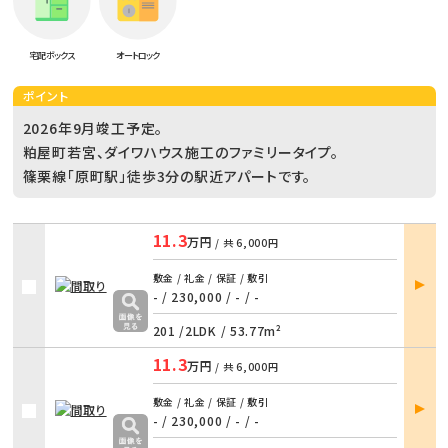
宅配ボックス
オートロック
ポイント
2026年9月竣工予定。
粕屋町若宮、ダイワハウス施工のファミリータイプ。
篠栗線「原町駅」徒歩3分の駅近アパートです。
11.3
万円
/ 共
6,000円
部屋
敷金 / 礼金 / 保証 / 敷引
詳細
- / 230,000
/
- / -
201 /
2LDK
/
53.77m²
11.3
万円
/ 共
6,000円
部屋
敷金 / 礼金 / 保証 / 敷引
詳細
- / 230,000
/
- / -