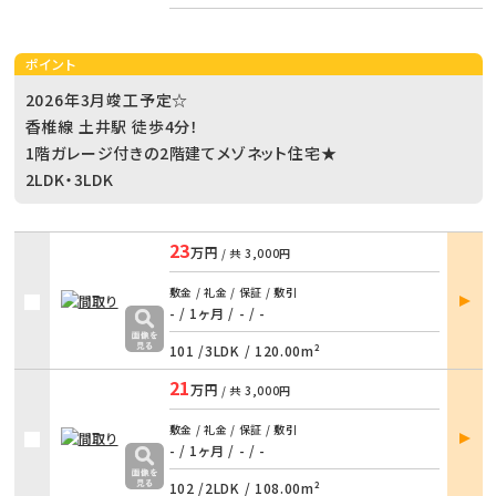
ポイント
2026年3月竣工予定☆
香椎線 土井駅 徒歩4分！
1階ガレージ付きの2階建てメゾネット住宅★
2LDK・3LDK
23
万円
/ 共
3,000円
部屋
敷金 / 礼金 / 保証 / 敷引
詳細
- / 1ヶ月
/
- / -
101 /
3LDK
/
120.00m²
21
万円
/ 共
3,000円
部屋
敷金 / 礼金 / 保証 / 敷引
詳細
- / 1ヶ月
/
- / -
102 /
2LDK
/
108.00m²