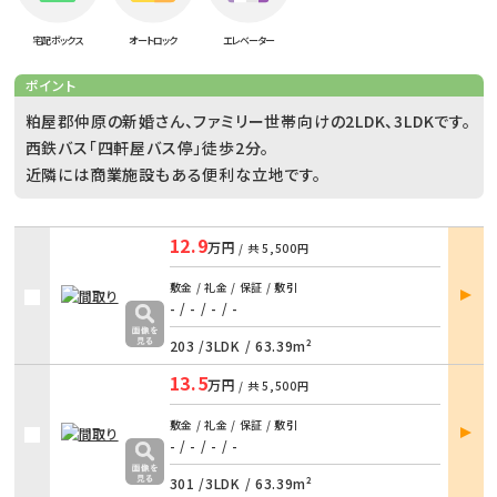
宅配ボックス
オートロック
エレベーター
ポイント
粕屋郡仲原の新婚さん、ファミリー世帯向けの2LDK、3LDKです。
西鉄バス「四軒屋バス停」徒歩2分。
近隣には商業施設もある便利な立地です。
12.9
万円
/ 共
5,500円
部屋
敷金 / 礼金 / 保証 / 敷引
詳細
- / -
/
- / -
203 /
3LDK
/
63.39m²
13.5
万円
/ 共
5,500円
部屋
敷金 / 礼金 / 保証 / 敷引
詳細
- / -
/
- / -
301 /
3LDK
/
63.39m²