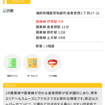
アパート
福岡県糟屋郡粕屋町長者原西１丁目17-21
香椎線 伊賀駅 3分
篠栗線 長者原駅 11分
篠栗線 原町駅 12分
香椎線 土井駅 30分
新築 / 3階建
宅配ボックス
オートロック
ペット相談
ポイント
ＪＲ篠栗線や香椎線が交わる長者原駅が徒歩圏内にあり、博多
エリアへもスムーズにアクセスできる便利な環境です。周辺はス
ーパーやコンビニ、公園などが点在する暮らしやすい住宅街で