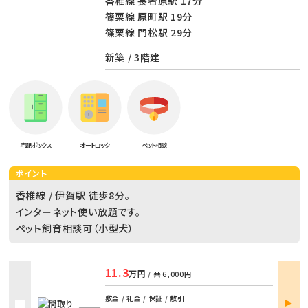
香椎線 長者原駅 17分
篠栗線 原町駅 19分
篠栗線 門松駅 29分
新築 / 3階建
宅配ボックス
オートロック
ペット相談
ポイント
香椎線 / 伊賀駅 徒歩8分。
インターネット使い放題です。
ペット飼育相談可（小型犬）
11.3
万円
/ 共
6,000円
部屋
敷金 / 礼金 / 保証 / 敷引