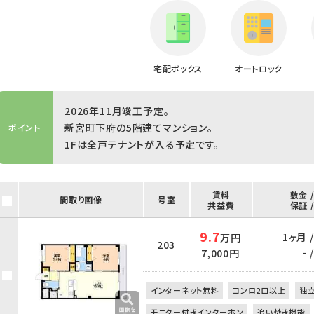
宅配ボックス
オートロック
2026年11月竣工予定。
新宮町下府の5階建てマンション。
ポイント
1Fは全戸テナントが入る予定です。
賃料
敷金 
間取り画像
号室
共益費
保証 
9.7
1ヶ月 
万円
203
- /
7,000円
インターネット無料
コンロ2口以上
独
モニター付きインターホン
追い焚き機能