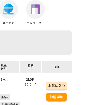
都市ガス
エレベーター
/ 礼金
間取
操作
/ 敷引
広さ
/ 1ヶ月
2LDK
 -
60.0m²
お気に入り
部屋詳細
立洗面台
浴室乾燥機能