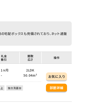
用の宅配ボックスも完備されており、ネット通販
/ 礼金
間取
操作
/ 敷引
広さ
/ 1ヶ月
2LDK
 -
50.04m²
お気に入り
部屋詳細
以上
独立洗面台