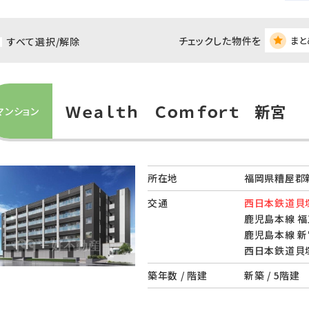
チェックした物件を
まと
すべて選択/解除
Ｗｅａｌｔｈ Ｃｏｍｆｏｒｔ 新宮
マンション
所在地
福岡県糟屋郡
交通
西日本鉄道貝塚
鹿児島本線 福
鹿児島本線 新
西日本鉄道貝塚
築年数 / 階建
新築 / 5階建