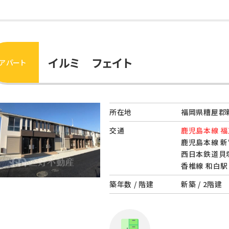
イルミ フェイト
アパート
所在地
福岡県糟屋郡新
交通
鹿児島本線 福
鹿児島本線 新
西日本鉄道貝塚
香椎線 和白駅 
築年数 / 階建
新築 / 2階建