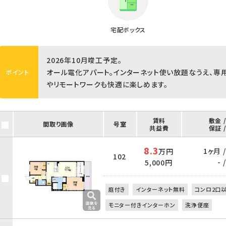
宅配ボックス
2026年10月竣工予定。
オール電化アパート。インターネット使い放題なうえ、専
ポイント
やリモートワークも快適に楽しめます。
賃料
敷金 
間取り画像
号室
共益費
保証 
8.3
1ヶ月 
万円
102
- /
5,000円
庭付き
インターネット無料
コンロ2口
モニター付きインターホン
洗浄便座