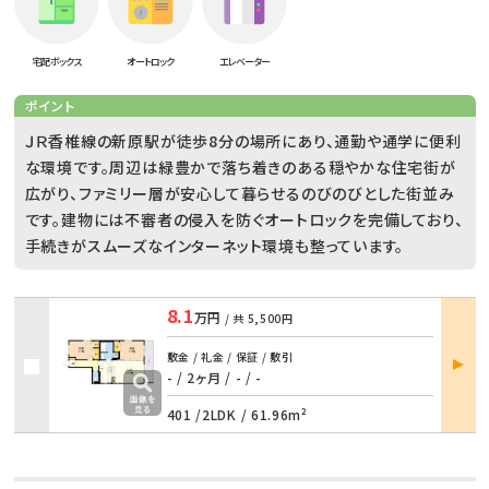
宅配ボックス
オートロック
エレベーター
ポイント
ＪＲ香椎線の新原駅が徒歩8分の場所にあり、通勤や通学に便利
な環境です。周辺は緑豊かで落ち着きのある穏やかな住宅街が
広がり、ファミリー層が安心して暮らせるのびのびとした街並み
です。建物には不審者の侵入を防ぐオートロックを完備しており、
手続きがスムーズなインターネット環境も整っています。
8.1
万円
/ 共
5,500円
部屋
敷金 / 礼金 / 保証 / 敷引
詳細
- / 2ヶ月
/
- / -
401 /
2LDK
/
61.96m²