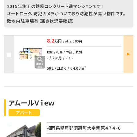
2015年施工の鉄筋コンクリート造マンションです！
オートロック、防犯カメラがついており防犯性が高い物件です。
敷地内駐車場有（空き状況要確認）
8.2
万円
/ 共
5,500円
部屋
敷金 / 礼金 / 保証 / 敷引
詳細
- / 2ヶ月
/
- / -
502 /
2LDK
/
64.03m²
アムールＶｉｅｗ
アパート
福岡県糟屋郡須惠町大字新原４７４-６