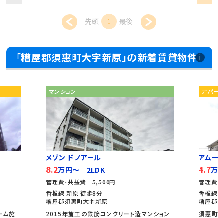
先頭
1
最後
「糟屋郡須惠町大字新原」の新着賃貸物件
マンション
アパ
メゾン ド ノアール
アムー
8.2
4.7
万円～ 2LDK
万
管理費・共益費 5,500円
管理費
香椎線 新原 徒歩8分
香椎線
糟屋郡須惠町大字新原
糟屋郡
ーム施
2015年施工の鉄筋コンクリート造マンション
須惠町