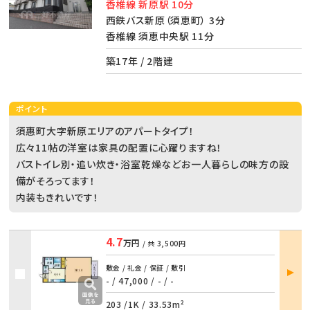
香椎線 新原駅 10分
西鉄バス新原（須恵町） 3分
香椎線 須恵中央駅 11分
築17年 / 2階建
ポイント
須惠町大字新原エリアのアパートタイプ！
広々11帖の洋室は家具の配置に心躍りますね！
バストイレ別・追い炊き・浴室乾燥などお一人暮らしの味方の設
備がそろってます！
内装もきれいです！
4.7
万円
/ 共
3,500円
部屋
敷金 / 礼金 / 保証 / 敷引
詳細
- / 47,000
/
- / -
203 /
1K
/
33.53m²