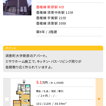
香椎線 新原駅 4分
香椎線 須恵中央駅 12分
香椎線 宇美駅 21分
香椎線 須恵駅 30分
築9年 / 2階建
ポイント
須恵町大字新原のアパート。
ミサワホーム施工で、キッチン・バス・リビング周りが
各間取り広く作られていますよ。
5.1
万円
/ 共
2,000円
敷金 / 礼金 / 保証 / 敷引
- / 2ヶ月
/
- / -
部屋
詳細
102 /
1LDK
/
38.09m²