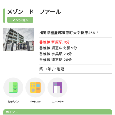
メゾン ド ノアール
マンション
福岡県糟屋郡須惠町大字新原466-3
香椎線 新原駅 8分
香椎線 須恵中央駅 9分
香椎線 宇美駅 23分
香椎線 須恵駅 28分
築11年 / 5階建
宅配ボックス
オートロック
エレベーター
ポイント