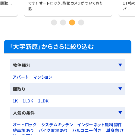
取...
です！ オートロック、防犯カメラがついており
11帖
防...
バ...
「大字新原」からさらに絞り込む
物件種別
アパート
マンション
間取り
1K
1LDK
2LDK
人気の条件
オートロック
システムキッチン
インターネット無料物件
駐車場あり
バイク置場あり
バルコニー付き
単身向け