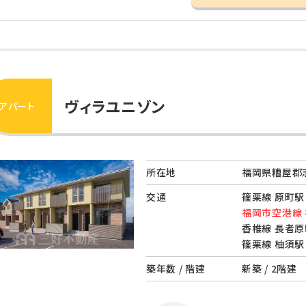
ヴィラユニゾン
アパート
所在地
福岡県糟屋郡志
交通
篠栗線 原町駅 
福岡市空港線 
香椎線 長者原
篠栗線 柚須駅 
築年数 / 階建
新築 / 2階建