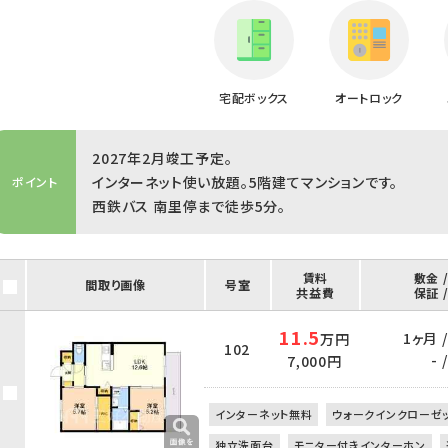
宅配ボックス
オートロック
2027年2月竣工予定。
インターネット使い放題。5階建てマンションです。
ポイント
西鉄バス 南里停まで徒歩5分。
賃料
敷金 
間取り画像
号室
共益費
保証 
11.5
1ヶ月 
万円
102
- /
7,000円
インターネット無料
ウォークインクローゼ
独立洗面台
モニター付きインターホン