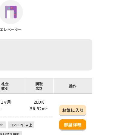
エレベーター
/ 礼金
間取
操作
/ 敷引
広さ
/ 1ヶ月
2LDK
 -
56.52m²
お気に入り
部屋詳細
ット
コンロ2口以上
追い焚き機能