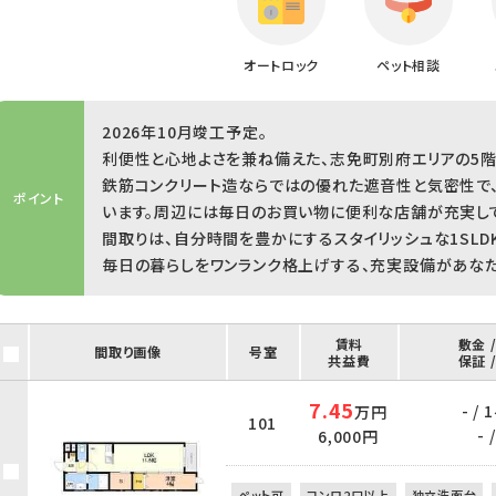
オートロック
ペット相談
2026年10月竣工予定。
利便性と心地よさを兼ね備えた、志免町別府エリアの5階
鉄筋コンクリート造ならではの優れた遮音性と気密性で
ポイント
います。周辺には毎日のお買い物に便利な店舗が充実して
間取りは、自分時間を豊かにするスタイリッシュな1SLDK
毎日の暮らしをワンランク格上げする、充実設備があなた
賃料
敷金 
間取り画像
号室
共益費
保証 
7.45
- /
万円
101
- /
6,000円
ペット可
コンロ2口以上
独立洗面台