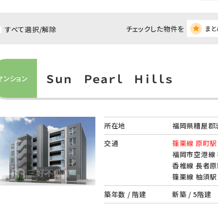
チェックした物件を
まと
すべて選択/解除
Ｓｕｎ Ｐｅａｒｌ Ｈｉｌｌｓ
マンション
所在地
福岡県糟屋郡志
交通
篠栗線 原町駅 
福岡市空港線 
香椎線 長者原
篠栗線 柚須駅 
築年数 / 階建
新築 / 5階建