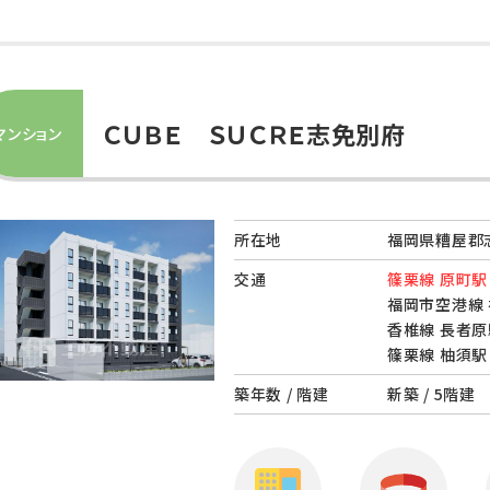
ＣＵＢＥ ＳＵＣＲＥ志免別府
マンション
所在地
福岡県糟屋郡志
交通
篠栗線 原町駅 
福岡市空港線 
香椎線 長者原
篠栗線 柚須駅 
築年数 / 階建
新築 / 5階建