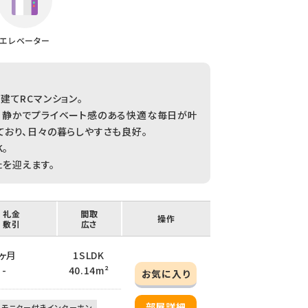
エレベーター
建てRCマンション。
、静かでプライベート感のある快適な毎日が叶
おり、日々の暮らしやすさも良好。
。
を迎えます。
/ 礼金
間取
操作
/ 敷引
広さ
 1ヶ月
1SLDK
 -
40.14m²
お気に入り
部屋詳細
モニター付きインターホン