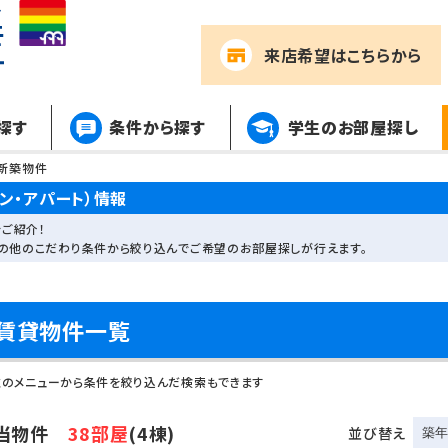
来店希望
はこちらから
探す
条件から探す
学生のお部屋探し
新築物件
ン・アパート）情報
ご紹介！
その他のこだわり条件から絞り込んでご希望のお部屋探しが行えます。
賃貸物件一覧
左のメニューから条件を絞り込んだ検索もできます
当物件
38部屋
(4棟)
並び替え