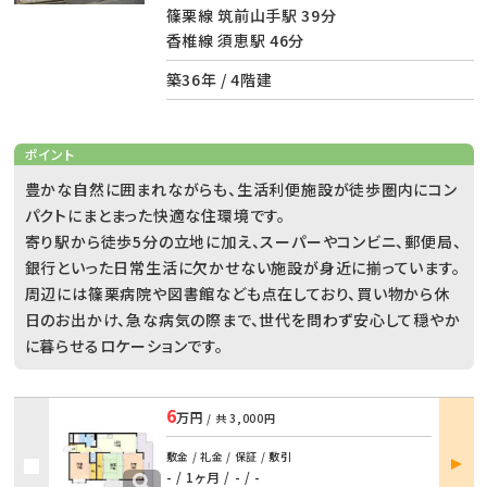
篠栗線 筑前山手駅 39分
香椎線 須恵駅 46分
築36年 / 4階建
ポイント
豊かな自然に囲まれながらも、生活利便施設が徒歩圏内にコン
パクトにまとまった快適な住環境です。
寄り駅から徒歩5分の立地に加え、スーパーやコンビニ、郵便局、
銀行といった日常生活に欠かせない施設が身近に揃っています。
周辺には篠栗病院や図書館なども点在しており、買い物から休
日のお出かけ、急な病気の際まで、世代を問わず安心して穏やか
に暮らせるロケーションです。
6
万円
/ 共
3,000円
部屋
敷金 / 礼金 / 保証 / 敷引
詳細
- / 1ヶ月
/
- / -