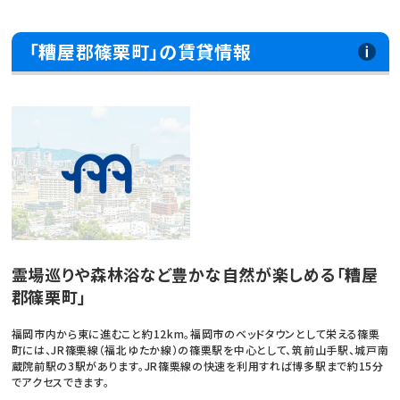
「糟屋郡篠栗町」の賃貸情報
霊場巡りや森林浴など豊かな自然が楽しめる「糟屋
郡篠栗町」
福岡市内から東に進むこと約12km。福岡市のベッドタウンとして栄える篠栗
町には、JR篠栗線（福北ゆたか線）の篠栗駅を中心として、筑前山手駅、城戸南
蔵院前駅の3駅があります。JR篠栗線の快速を利用すれば博多駅まで約15分
でアクセスできます。