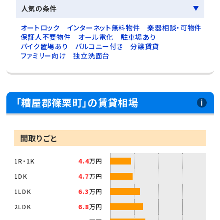
人気の条件
オートロック
インターネット無料物件
楽器相談・可物件
保証人不要物件
オール電化
駐車場あり
バイク置場あり
バルコニー付き
分譲賃貸
ファミリー向け
独立洗面台
「糟屋郡篠栗町」の賃貸相場
間取りごと
1R・1K
4.4
万円
1DK
4.7
万円
1LDK
6.3
万円
2LDK
6.8
万円