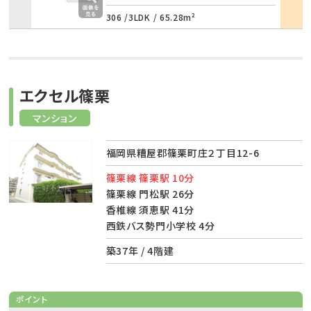
306 /
3LDK
/
65.28m²
エクセル篠栗
マンション
福岡県糟屋郡篠栗町庄２丁目12-6
篠栗線 篠栗駅 10分
篠栗線 門松駅 26分
香椎線 須恵駅 41分
西鉄バス勢門小学校 4分
築37年 / 4階建
ポイント