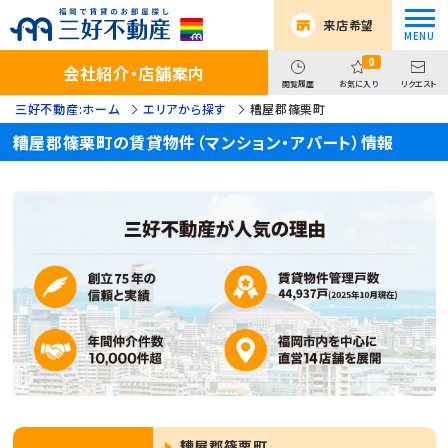
来店希望
0
会社紹介・店舗案内
閲覧履歴
お気に入り
リクエスト
三好不動産:ホーム
エリアから探す
糟屋郡篠栗町
糟屋郡篠栗町の賃貸物件（マンション・アパート）情報
糟屋郡篠栗町