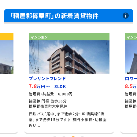
「糟屋郡篠栗町」の新着賃貸物件
マンション
マン
プレザントフレンド
ロワ
7.8
8.5
万円～ 3LDK
万
管理費・共益費 6,000円
管理費
篠栗線 門松 徒歩16分
篠栗線
糟屋郡篠栗町大字尾仲
糟屋郡
西鉄バス「尾中」まで徒歩2分・JR篠栗線「篠
栗」まで徒歩15分です♪ 勢門小学校・幼稚園
近い...