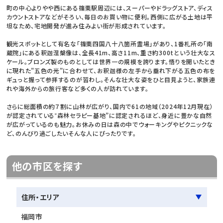
町の中心よりやや西にある篠栗駅周辺には、スーパーやドラッグストア、ディス
カウントストアなどがそろい、毎日のお買い物に便利。西側に広がる土地は平
坦なため、宅地開発が進み住みよい街が形成されています。
観光スポットとして有名な「篠栗四国八十八箇所霊場」があり、1番札所の「南
蔵院」にある釈迦涅槃像は、全長41m、高さ11m、重さ約300tという壮大なス
ケール。ブロンズ製のものとしては世界一の規模を誇ります。悟りを開いたとき
に現れた”五色の光”に合わせて、お釈迦様の左手から垂れ下がる五色の布を
ギュっと握って参拝するのが習わし。そんな壮大な姿をひと目見ようと、家族連
れや海外からの旅行客など多くの人が訪れています。
さらに総面積の約７割に山林が広がり、国内で61の地域（2024年12月現在）
が認定されている‟森林セラピー基地”に認定されるほど、身近に豊かな自然
が広がっているのも魅力。お休みの日は森の中でウォーキングやピクニックな
ど、のんびり過ごしたいそんな人にぴったりです。
他の市区を探す
住所・エリア
福岡市