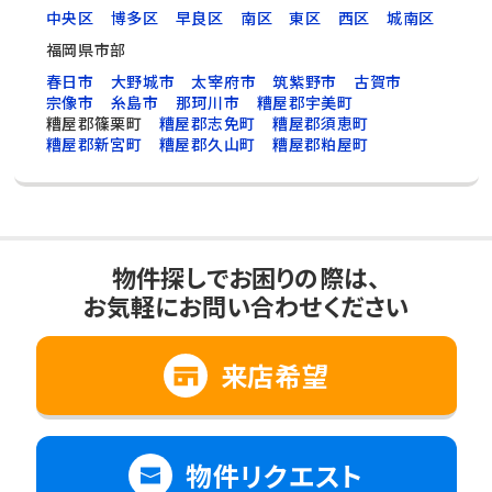
中央区
博多区
早良区
南区
東区
西区
城南区
福岡県市部
春日市
大野城市
太宰府市
筑紫野市
古賀市
宗像市
糸島市
那珂川市
糟屋郡宇美町
糟屋郡篠栗町
糟屋郡志免町
糟屋郡須恵町
糟屋郡新宮町
糟屋郡久山町
糟屋郡粕屋町
物件探しでお困りの際は、
お気軽にお問い合わせください
来店希望
物件リクエスト