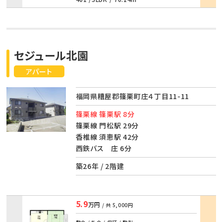
セジュール北園
アパート
福岡県糟屋郡篠栗町庄４丁目11-11
篠栗線 篠栗駅 8分
篠栗線 門松駅 29分
香椎線 須恵駅 42分
西鉄バス 庄 6分
築26年 / 2階建
5.9
万円
/ 共
5,000円