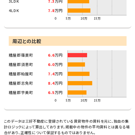
3LDK
7.3
万円
4LDK
7.8
万円
0
5万
10万
15万
周辺との比較
糟屋郡篠栗町
6.6
万円
糟屋郡須恵町
6.0
万円
糟屋郡粕屋町
7.4
万円
糟屋郡志免町
8.4
万円
糟屋郡宇美町
6.5
万円
0
5万
10万
15万
このデータは三好不動産に登録されている賃貸物件の賃料を元に、独自の集
計ロジックによって算出しております。掲載中の物件の平均賃料とは異なる場
合があり、正確性について保証するものではありません。