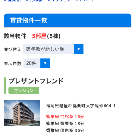
賃貸物件一覧
該当物件
5部屋
(5棟)
並び替え
表示件数
プレザントフレンド
マンション
福岡県糟屋郡篠栗町大字尾仲604-1
篠栗線 門松駅 16分
篠栗線 篠栗駅 18分
香椎線 須恵駅 36分