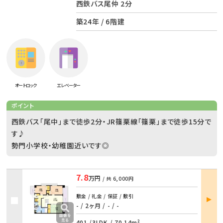
西鉄バス尾仲 2分
築24年 / 6階建
オートロック
エレベーター
ポイント
西鉄バス「尾中」まで徒歩2分・JR篠栗線「篠栗」まで徒歩15分で
す♪
勢門小学校・幼稚園近いです◎
7.8
万円
/ 共
6,000円
部屋
敷金 / 礼金 / 保証 / 敷引
詳細
- / 2ヶ月
/
- / -
401 /
3LDK
/
70.14m²