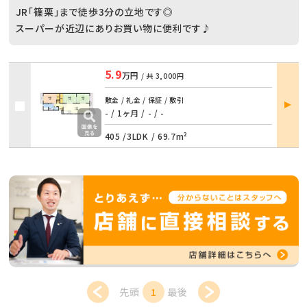
JR「篠栗」まで徒歩3分の立地です◎
スーパーが近辺にありお買い物に便利です♪
5.9
万円
/ 共
3,000円
部屋
敷金 / 礼金 / 保証 / 敷引
詳細
- / 1ヶ月
/
- / -
405 /
3LDK
/
69.7m²
先頭
1
最後