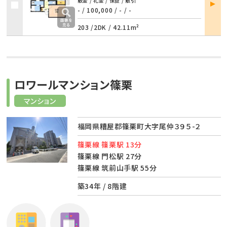
部屋
敷金 / 礼金 / 保証 / 敷引
詳細
- / 100,000
/
- / -
203 /
2DK
/
42.11m²
ロワールマンション篠栗
マンション
福岡県糟屋郡篠栗町大字尾仲３９５-２
篠栗線 篠栗駅 13分
篠栗線 門松駅 27分
篠栗線 筑前山手駅 55分
築34年 / 8階建