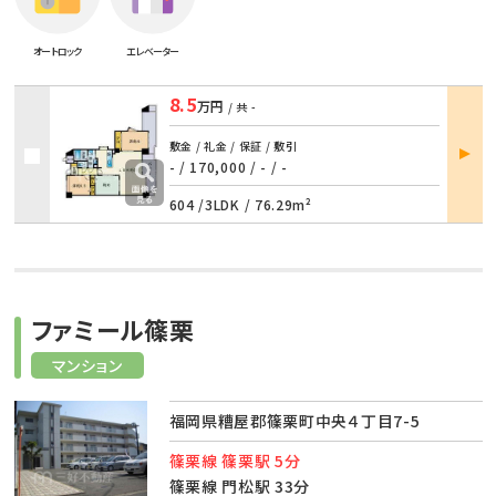
オートロック
エレベーター
8.5
万円
/ 共
-
部屋
敷金 / 礼金 / 保証 / 敷引
詳細
- / 170,000
/
- / -
604 /
3LDK
/
76.29m²
ファミール篠栗
マンション
福岡県糟屋郡篠栗町中央４丁目7-5
篠栗線 篠栗駅 5分
篠栗線 門松駅 33分