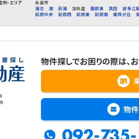
住所・エリア
糸島市
浦志
潤
荻浦
加布里
篠原東
高田
波多江
前原中央
前原西
前原東
前原南
美咲が丘
物件探しでお困りの際は、
お
号
8号
物件
092-735-