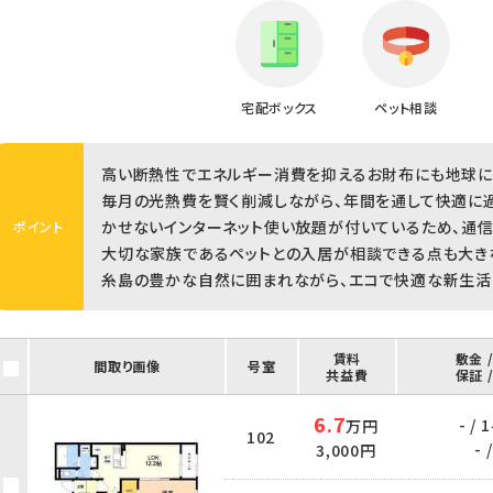
宅配ボックス
ペット相談
高い断熱性でエネルギー消費を抑えるお財布にも地球に
毎月の光熱費を賢く削減しながら、年間を通して快適に過
かせないインターネット使い放題が付いているため、通信
ポイント
大切な家族であるペットとの入居が相談できる点も大き
糸島の豊かな自然に囲まれながら、エコで快適な新生活
賃料
敷金 
間取り画像
号室
共益費
保証 
6.7
- /
万円
102
- /
3,000円