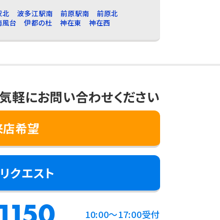
駅北
波多江駅南
前原駅南
前原北
南風台
伊都の杜
神在東
神在西
気軽にお問い合わせください
来店希望
リクエスト
1150
10:00～17:00受付