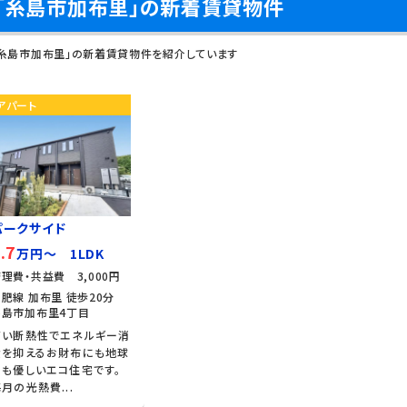
「糸島市加布里」の新着賃貸物件
「糸島市加布里」の新着賃貸物件を紹介しています
アパート
パークサイド
.7
万円～ 1LDK
理費・共益費 3,000円
肥線 加布里 徒歩20分
糸島市加布里4丁目
高い断熱性でエネルギー消
費を抑えるお財布にも地球
にも優しいエコ住宅です。
月の光熱費...