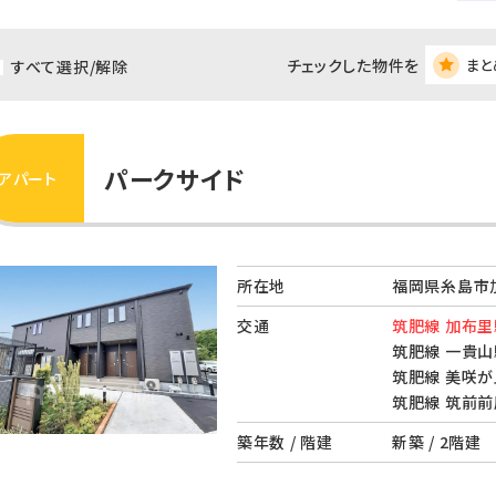
チェックした物件を
まと
すべて選択/解除
パークサイド
アパート
所在地
福岡県糸島市加
交通
筑肥線 加布里
筑肥線 一貴山
筑肥線 美咲が
筑肥線 筑前前
築年数 / 階建
新築 / 2階建