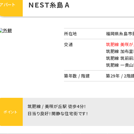
ＮＥＳＴ糸島 A
アパート
所在地
福岡県糸島市荻
交通
筑肥線 美咲が
筑肥線 加布里
筑肥線 筑前前
筑肥線 一貴山
築年数 / 階建
築29年 / 2階
筑肥線 / 美咲が丘駅 徒歩4分！
ポイント
日当り良好！閑静な住宅街です！