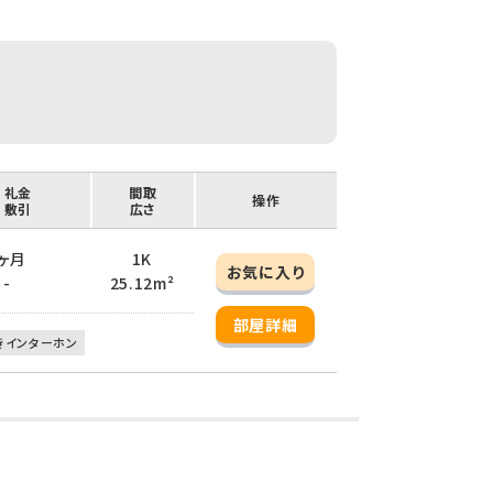
/ 礼金
間取
操作
/ 敷引
広さ
1ヶ月
1K
お気に入り
 -
25.12m²
部屋詳細
きインターホン