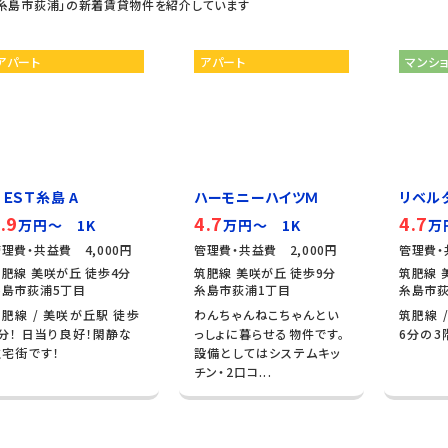
「糸島市荻浦」の新着賃貸物件を紹介しています
アパート
アパート
マンシ
ＮＥＳＴ糸島 A
ハーモニーハイツＭ
リベル
.9
4.7
4.7
万円～ 1K
万円～ 1K
万
理費・共益費 4,000円
管理費・共益費 2,000円
管理費・
肥線 美咲が丘 徒歩4分
筑肥線 美咲が丘 徒歩9分
筑肥線 
糸島市荻浦5丁目
糸島市荻浦1丁目
糸島市荻
肥線 / 美咲が丘駅 徒歩
わんちゃんねこちゃんとい
筑肥線 
4分！ 日当り良好！閑静な
っしょに暮らせる物件です。
6分の3
住宅街です！
設備としてはシステムキッ
チン・2口コ...