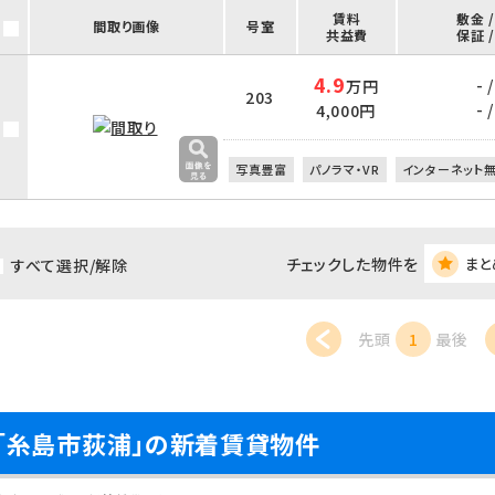
賃料
敷金 
間取り画像
号室
共益費
保証 
4.9
- /
万円
203
- /
4,000円
写真豊富
パノラマ・VR
インターネット
チェックした物件を
まと
すべて選択/解除
先頭
1
最後
「糸島市荻浦」の新着賃貸物件