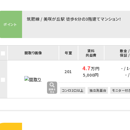
筑肥線 / 美咲が丘駅 徒歩6分の3階建てマンション！
ポイント
賃料
敷金 
間取り画像
号室
共益費
保証 
4.7
- / 
万円
201
- /
5,000円
コンロ2口以上
独立洗面台
モニター付