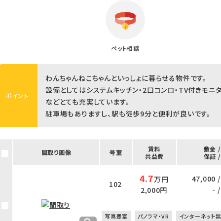
ペット相談
わんちゃんねこちゃんといっしょに暮らせる物件です。
設備としてはシステムキッチン・2口コンロ・TV付きモニ
ポイント
などとても充実しています。
駐車場もありますし、駅も徒歩9分と便利が良いです。
賃料
敷金 
間取り画像
号室
共益費
保証 
4.7
47,000 /
万円
102
- /
2,000円
写真豊富
パノラマ・VR
インターネット