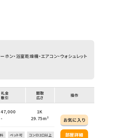
ターホン・浴室乾燥機・エアコン・ウォシュレット
/ 礼金
間取
操作
/ 敷引
広さ
 47,000
1K
 -
29.75m²
お気に入り
部屋詳細
無料
ペット可
コンロ2口以上