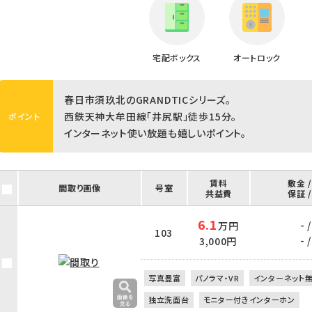
宅配ボックス
オートロック
春日市須玖北のGRANDTICシリーズ。
西鉄天神大牟田線「井尻駅」徒歩15分。
ポイント
インターネット使い放題も嬉しいポイント。
賃料
敷金 
間取り画像
号室
共益費
保証 
6.1
- /
万円
103
- /
3,000円
写真豊富
パノラマ・VR
インターネット
独立洗面台
モニター付きインターホン