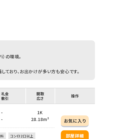
i）の環境。
しており、お出かけが多い方も安心です。
/ 礼金
間取
操作
/ 敷引
広さ
 -
1K
 -
28.18m²
お気に入り
部屋詳細
無料
コンロ2口以上