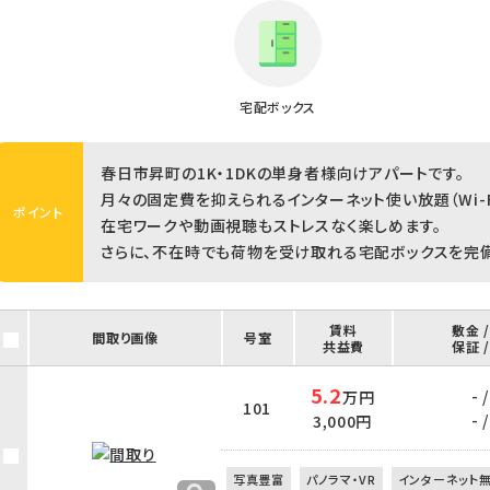
宅配ボックス
春日市昇町の1K・1DKの単身者様向けアパートです。
月々の固定費を抑えられるインターネット使い放題（Wi-F
ポイント
在宅ワークや動画視聴もストレスなく楽しめます。
さらに、不在時でも荷物を受け取れる宅配ボックスを完備
賃料
敷金 
間取り画像
号室
共益費
保証 
5.2
- /
万円
101
- /
3,000円
写真豊富
パノラマ・VR
インターネット