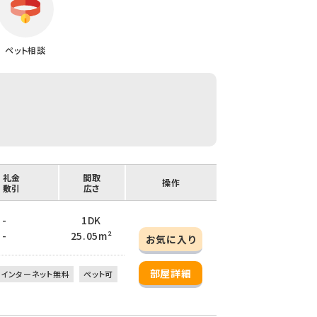
ペット相談
/ 礼金
間取
操作
/ 敷引
広さ
 -
1DK
 -
25.05m²
お気に入り
部屋詳細
インターネット無料
ペット可