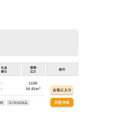
/ 礼金
間取
操作
/ 敷引
広さ
 -
1LDK
 -
30.83m²
お気に入り
部屋詳細
無料
コンロ2口以上