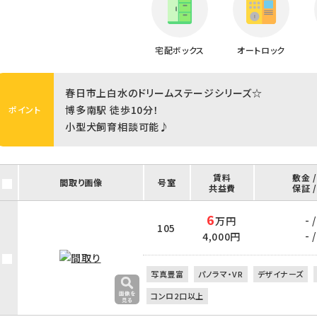
宅配ボックス
オートロック
春日市上白水のドリームステージシリーズ☆
博多南駅 徒歩10分！
ポイント
小型犬飼育相談可能♪
賃料
敷金 
間取り画像
号室
共益費
保証 
6
- /
万円
105
- /
4,000円
写真豊富
パノラマ・VR
デザイナーズ
コンロ2口以上