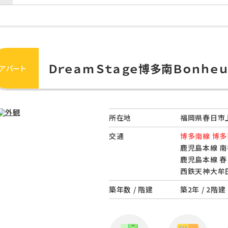
ＤｒｅａｍＳｔａｇｅ博多南Ｂｏｎｈｅｕ
アパート
所在地
福岡県春日市上
交通
博多南線 博多
鹿児島本線 南
鹿児島本線 春
西鉄天神大牟田
築年数 / 階建
築2年 / 2階建