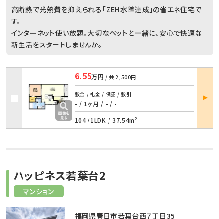
高断熱で光熱費を抑えられる「ZEH水準達成」の省エネ住宅で
す。
インターネット使い放題。大切なペットと一緒に、安心で快適な
新生活をスタートしませんか。
6.55
万円
/ 共
2,500円
部屋
敷金 / 礼金 / 保証 / 敷引
詳細
- / 1ヶ月
/
- / -
104 /
1LDK
/
37.54m²
ハッピネス若葉台2
マンション
福岡県春日市若葉台西７丁目35