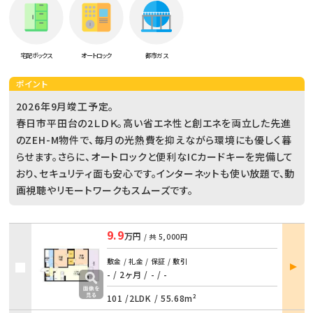
宅配ボックス
オートロック
都市ガス
ポイント
2026年9月竣工予定。
春日市平田台の2ＬＤＫ。高い省エネ性と創エネを両立した先進
のZEH-M物件で、毎月の光熱費を抑えながら環境にも優しく暮
らせます。さらに、オートロックと便利なICカードキーを完備して
おり、セキュリティ面も安心です。インターネットも使い放題で、動
画視聴やリモートワークもスムーズです。
9.9
万円
/ 共
5,000円
部屋
敷金 / 礼金 / 保証 / 敷引
詳細
- / 2ヶ月
/
- / -
101 /
2LDK
/
55.68m²