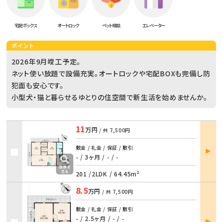
宅配ボックス
オートロック
ペット相談
エレベーター
ポイント
2026年9月竣工予定。
ネット使い放題で設備充実。オートロックや宅配BOXも完備し防
犯面も安心です。
小型犬・猫と暮らせるゆとりの住空間で新生活を始めませんか。
11
万円
/ 共
7,500円
部屋
敷金 / 礼金 / 保証 / 敷引
詳細
- / 3ヶ月
/
- / -
201 /
2LDK
/
64.45m²
8.5
万円
/ 共
7,500円
敷金 / 礼金 / 保証 / 敷引
部屋
- / 2.5ヶ月
/
- / -