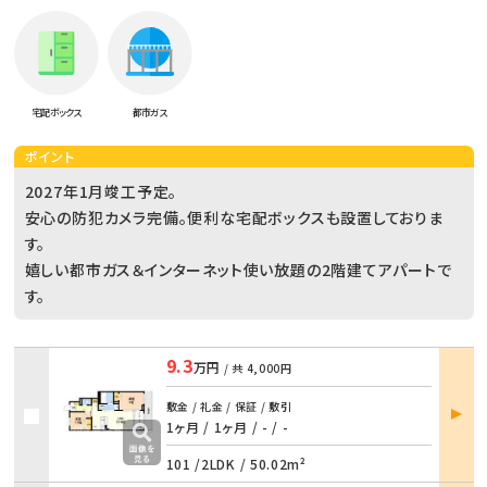
宅配ボックス
都市ガス
ポイント
2027年1月竣工予定。
安心の防犯カメラ完備。便利な宅配ボックスも設置しておりま
す。
嬉しい都市ガス＆インターネット使い放題の2階建てアパートで
す。
9.3
万円
/ 共
4,000円
部屋
敷金 / 礼金 / 保証 / 敷引
詳細
1ヶ月 / 1ヶ月
/
- / -
101 /
2LDK
/
50.02m²