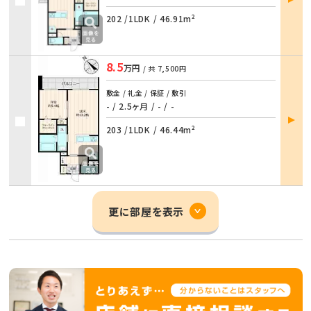
詳細
202 /
1LDK
/
46.91m²
8.5
万円
/ 共
7,500円
敷金 / 礼金 / 保証 / 敷引
- / 2.5ヶ月
/
- / -
部屋
詳細
203 /
1LDK
/
46.44m²
更に部屋を表示