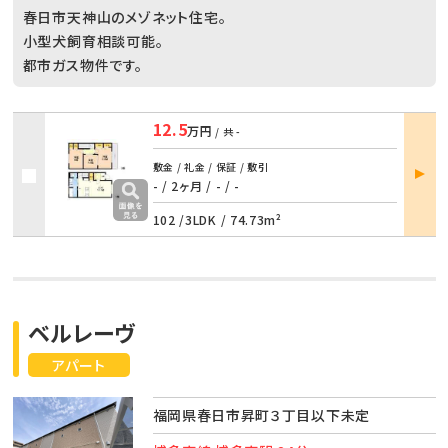
春日市天神山のメゾネット住宅。
小型犬飼育相談可能。
都市ガス物件です。
12.5
万円
/ 共
-
部屋
敷金 / 礼金 / 保証 / 敷引
詳細
- / 2ヶ月
/
- / -
102 /
3LDK
/
74.73m²
ベルレーヴ
アパート
福岡県春日市昇町３丁目以下未定