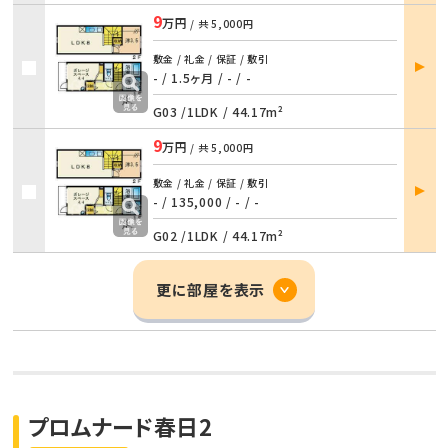
9
万円
/ 共
5,000円
部屋
敷金 / 礼金 / 保証 / 敷引
詳細
- / 1.5ヶ月
/
- / -
G03 /
1LDK
/
44.17m²
9
万円
/ 共
5,000円
部屋
敷金 / 礼金 / 保証 / 敷引
詳細
- / 135,000
/
- / -
G02 /
1LDK
/
44.17m²
更に部屋を表示
プロムナード春日2