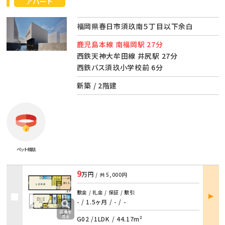
アパート
福岡県春日市須玖南５丁目以下余白
鹿児島本線 南福岡駅 27分
西鉄天神大牟田線 井尻駅 27分
西鉄バス須玖小学校前 6分
新築 / 2階建
ペット相談
9
万円
/ 共
5,000円
部屋
敷金 / 礼金 / 保証 / 敷引
詳細
- / 1.5ヶ月
/
- / -
G02 /
1LDK
/
44.17m²