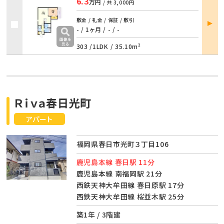
6.3
万円
/ 共
3,000円
部屋
敷金 / 礼金 / 保証 / 敷引
詳細
- / 1ヶ月
/
- / -
303 /
1LDK
/
35.10m²
Ｒｉｖａ春日光町
アパート
福岡県春日市光町３丁目106
鹿児島本線 春日駅 11分
鹿児島本線 南福岡駅 21分
西鉄天神大牟田線 春日原駅 17分
西鉄天神大牟田線 桜並木駅 25分
築1年 / 3階建