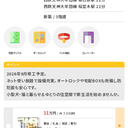
西鉄天神大牟田線 桜並木駅 22分
新築 / 3階建
宅配ボックス
オートロック
ペット相談
エレベーター
ポイント
2026年9月竣工予定。
ネット使い放題で設備充実。オートロックや宅配BOXも完備し防
犯面も安心です。
小型犬・猫と暮らせるゆとりの住空間で新生活を始めませんか。
11
万円
/ 共
7,500円
部屋
敷金 / 礼金 / 保証 / 敷引