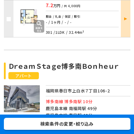
7.2
万円
/ 共
4,000円
部屋
敷金 / 礼金 / 保証 / 敷引
詳細
- / 1ヶ月
/
- / -
301 /
1LDK
/
32.44m²
ＤｒｅａｍＳｔａｇｅ博多南Ｂｏｎｈｅｕｒ
アパート
福岡県春日市上白水７丁目106-2
博多南線 博多南駅 10分
鹿児島本線 南福岡駅 49分
鹿児島本線 春日駅 49分
西鉄天神大牟田線 春日原駅 56分
検索条件の変更・絞り込み
築2年 / 2階建