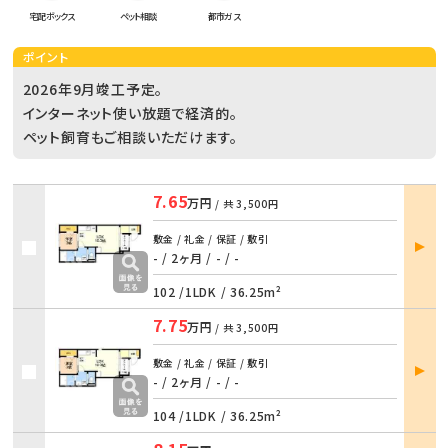
宅配ボックス
ペット相談
都市ガス
ポイント
2026年9月竣工予定。
インターネット使い放題で経済的。
ペット飼育もご相談いただけます。
7.65
万円
/ 共
3,500円
部屋
敷金 / 礼金 / 保証 / 敷引
詳細
- / 2ヶ月
/
- / -
102 /
1LDK
/
36.25m²
7.75
万円
/ 共
3,500円
部屋
敷金 / 礼金 / 保証 / 敷引
詳細
- / 2ヶ月
/
- / -
104 /
1LDK
/
36.25m²