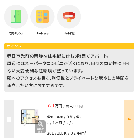
宅配ボックス
オートロック
ペット相談
ポイント
春日市光町の閑静な住宅街に佇む3階建てアパート。
周辺にはスーパーやコンビニが近くにあり、日々の買い物に困ら
ない大変便利な住環境が整っています。
駅へのアクセスも良く、利便性とプライベートな癒やしの時間を
両立したい方におすすめです。
7.1
万円
/ 共
4,000円
部屋
敷金 / 礼金 / 保証 / 敷引
詳細
- / 1ヶ月
/
- / -
201 /
1LDK
/
32.44m²