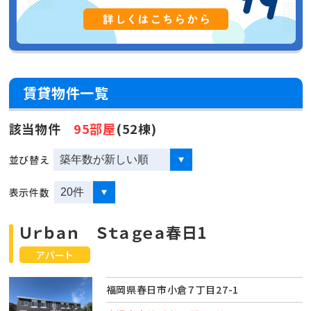
賃貸物件一覧
該当物件
95部屋
(52棟)
並び替え
表示件数
Ｕｒｂａｎ Ｓｔａｇｅａ春日1
アパート
福岡県春日市小倉７丁目27-1