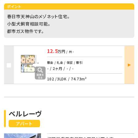
ポイント
春日市天神山のメゾネット住宅。
小型犬飼育相談可能。
都市ガス物件です。
12.5
万円
/ 共
-
部屋
敷金 / 礼金 / 保証 / 敷引
詳細
- / 2ヶ月
/
- / -
102 /
3LDK
/
74.73m²
ベルレーヴ
アパート