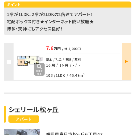
ポイント
1階が1LDK、2階が2LDKの2階建てアパート！
宅配ボックス付き★インターネット使い放題★
博多・天神にもアクセス良好！
7.6
万円
/ 共
4,000円
部屋
敷金 / 礼金 / 保証 / 敷引
詳細
1ヶ月 / 1ヶ月
/
- / -
103 /
1LDK
/
45.49m²
シェリール松ヶ丘
アパート
福岡県春日市松ヶ丘６丁目47