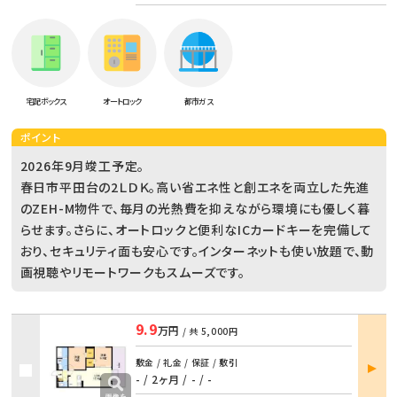
宅配ボックス
オートロック
都市ガス
ポイント
2026年9月竣工予定。
春日市平田台の2ＬＤＫ。高い省エネ性と創エネを両立した先進
のZEH-M物件で、毎月の光熱費を抑えながら環境にも優しく暮
らせます。さらに、オートロックと便利なICカードキーを完備して
おり、セキュリティ面も安心です。インターネットも使い放題で、動
画視聴やリモートワークもスムーズです。
9.9
万円
/ 共
5,000円
部屋
敷金 / 礼金 / 保証 / 敷引
詳細
- / 2ヶ月
/
- / -