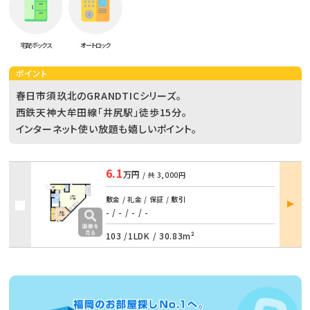
宅配ボックス
オートロック
ポイント
春日市須玖北のGRANDTICシリーズ。
西鉄天神大牟田線「井尻駅」徒歩15分。
インターネット使い放題も嬉しいポイント。
6.1
万円
/ 共
3,000円
部屋
敷金 / 礼金 / 保証 / 敷引
詳細
- / -
/
- / -
103 /
1LDK
/
30.83m²