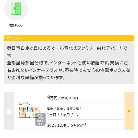
宅配ボックス
ポイント
春日市白水ヶ丘にあるオール電化のファミリー向けアパートで
す。
全部屋角部屋仕様で、インターネットも使い放題です。天候に左
右されないインナーテラスや、不在時でも安心の宅配ボックスな
ど便利な設備が揃っています。
9
万円
/ 共
4,000円
部屋
敷金 / 礼金 / 保証 / 敷引
詳細
1ヶ月 / 1ヶ月
/
- / -
202 /
2LDK
/
54.65m²