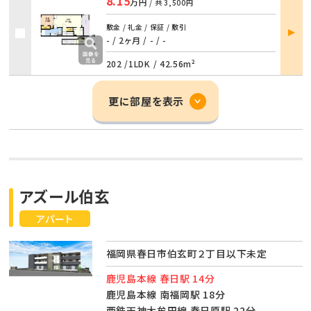
8.15
万円
/ 共
3,500円
部屋
敷金 / 礼金 / 保証 / 敷引
詳細
- / 2ヶ月
/
- / -
202 /
1LDK
/
42.56m²
更に部屋を表示
アズール伯玄
アパート
福岡県春日市伯玄町２丁目以下未定
鹿児島本線 春日駅 14分
鹿児島本線 南福岡駅 18分
西鉄天神大牟田線 春日原駅 22分