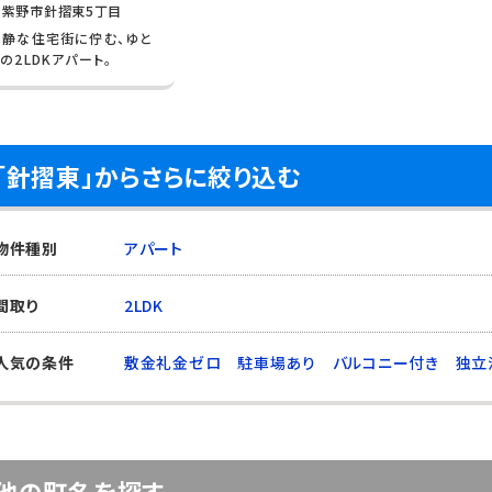
筑紫野市針摺東5丁目
閑静な住宅街に佇む、ゆと
の2LDKアパート。
「針摺東」からさらに絞り込む
物件種別
アパート
間取り
2LDK
人気の条件
敷金礼金ゼロ
駐車場あり
バルコニー付き
独立
他の町名を探す