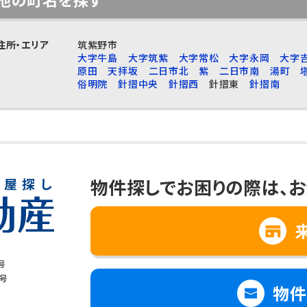
住所・エリア
筑紫野市
大字牛島
大字筑紫
大字常松
大字永岡
大字
原田
天拝坂
二日市北
紫
二日市南
湯町
俗明院
針摺中央
針摺西
針摺東
針摺南
物件探しでお困りの際は、
お
号
8号
物件