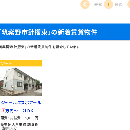
先頭
1
最後
「筑紫野市針摺東」の新着賃貸物件
「筑紫野市針摺東」の新着賃貸物件を紹介しています
アパート
セジュールエスポアール
.7
万円～ 2LDK
理費・共益費 3,000円
西鉄天神大牟田線 朝倉街
 徒歩16分