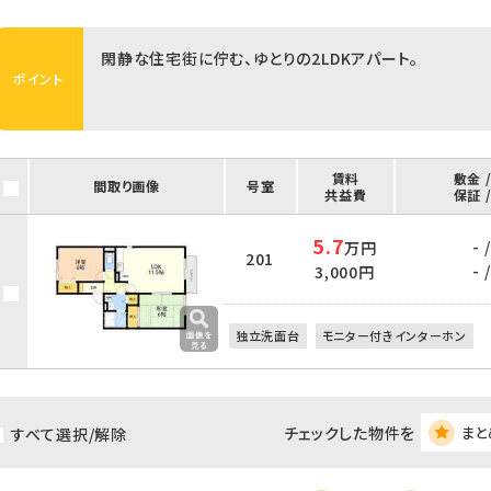
閑静な住宅街に佇む、ゆとりの2LDKアパート。
ポイント
賃料
敷金 
間取り画像
号室
共益費
保証 
5.7
- /
万円
201
- /
3,000円
独立洗面台
モニター付きインターホン
チェックした物件を
まと
すべて選択/解除