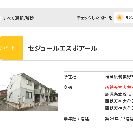
チェックした物件を
まと
すべて選択/解除
セジュールエスポアール
アパート
所在地
福岡県筑紫野市
交通
西鉄天神大牟田
鹿児島本線 天
西鉄天神大牟田
西鉄天神大牟田
築年数 / 階建
築29年 / 2階