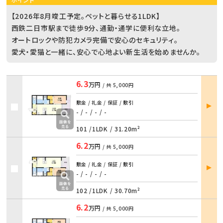
【2026年8月竣工予定。ペットと暮らせる1LDK】
西鉄二日市駅まで徒歩9分、通勤・通学に便利な立地。
オートロックや防犯カメラ完備で安心のセキュリティ。
愛犬・愛猫と一緒に、安心で心地よい新生活を始めませんか。
6.3
万円
/ 共
5,000円
部屋
敷金 / 礼金 / 保証 / 敷引
詳細
- / -
/
- / -
101 /
1LDK
/
31.20m²
6.2
万円
/ 共
5,000円
部屋
敷金 / 礼金 / 保証 / 敷引
詳細
- / -
/
- / -
102 /
1LDK
/
30.70m²
6.2
万円
/ 共
5,000円