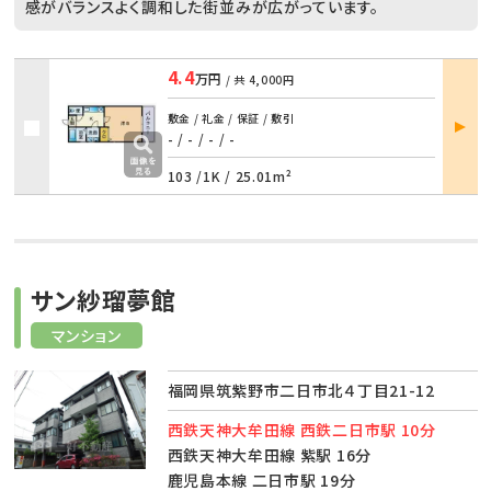
感がバランスよく調和した街並みが広がっています。
4.4
万円
/ 共
4,000円
部屋
敷金 / 礼金 / 保証 / 敷引
詳細
- / -
/
- / -
103 /
1K
/
25.01m²
サン紗瑠夢館
マンション
福岡県筑紫野市二日市北４丁目21-12
西鉄天神大牟田線 西鉄二日市駅 10分
西鉄天神大牟田線 紫駅 16分
鹿児島本線 二日市駅 19分