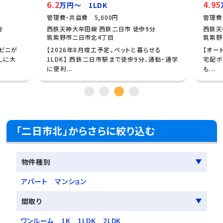
6.2
4.95
万円～ 1LDK
管理費・共益費 5,000円
管理費
分
西鉄天神大牟田線 西鉄二日市 徒歩9分
西鉄天
筑紫野市二日市北4丁目
筑紫野
ビニが
【2026年8月竣工予定。ペットと暮らせる
【オー
しに大
1LDK】 西鉄二日市駅まで徒歩9分、通勤・通学
宅配ボ
に便利...
も...
「二日市北」からさらに絞り込む
物件種別
アパート
マンション
間取り
ワンルーム
1K
1LDK
2LDK