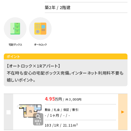
築2年 / 2階建
宅配ボックス
オートロック
ポイント
【オートロック×1Rアパート】
不在時も安心の宅配ボックス完備。インターネット利用料不要も
嬉しいポイント。
4.95
万円
/ 共
3,000円
部屋
敷金 / 礼金 / 保証 / 敷引
詳細
- / 1ヶ月
/
- / -
103 /
1R
/
21.11m²