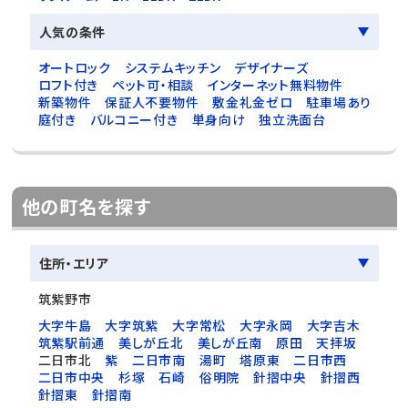
人気の条件
オートロック
システムキッチン
デザイナーズ
ロフト付き
ペット可・相談
インターネット無料物件
新築物件
保証人不要物件
敷金礼金ゼロ
駐車場あり
庭付き
バルコニー付き
単身向け
独立洗面台
他の町名を探す
住所・エリア
筑紫野市
大字牛島
大字筑紫
大字常松
大字永岡
大字吉木
筑紫駅前通
美しが丘北
美しが丘南
原田
天拝坂
二日市北
紫
二日市南
湯町
塔原東
二日市西
二日市中央
杉塚
石崎
俗明院
針摺中央
針摺西
針摺東
針摺南