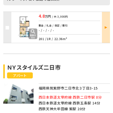
4.8
万円
/ 共
3,000円
部屋
敷金 / 礼金 / 保証 / 敷引
詳細
- / -
/
- / -
201 /
1R
/
22.36m²
ＮＹスタイルズ二日市
アパート
福岡県筑紫野市二日市北３丁目3-15
西日本鉄道太宰府線 西鉄二日市駅 8分
西日本鉄道太宰府線 西鉄五条駅 14分
西鉄天神大牟田線 紫駅 20分