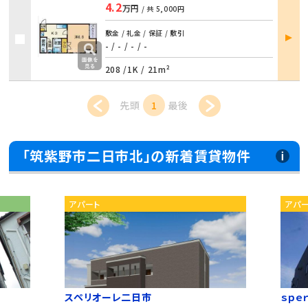
4.2
万円
/ 共
5,000円
部屋
敷金 / 礼金 / 保証 / 敷引
詳細
- / -
/
- / -
208 /
1K
/
21m²
先頭
1
最後
「筑紫野市二日市北」の新着賃貸物件
アパート
アパ
スペリオーレ二日市
ｓｐｅ