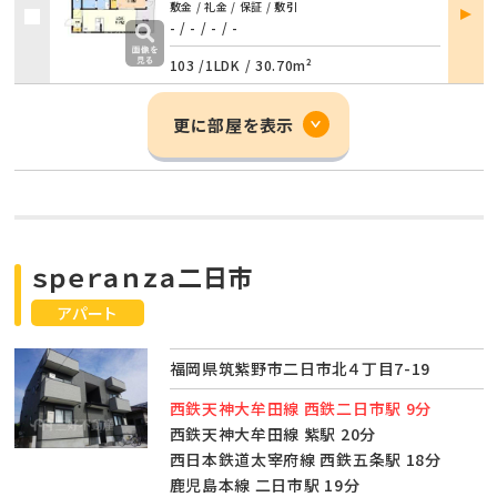
部屋
敷金 / 礼金 / 保証 / 敷引
詳細
- / -
/
- / -
103 /
1LDK
/
30.70m²
更に部屋を表示
ｓｐｅｒａｎｚａ二日市
アパート
福岡県筑紫野市二日市北４丁目7-19
西鉄天神大牟田線 西鉄二日市駅 9分
西鉄天神大牟田線 紫駅 20分
西日本鉄道太宰府線 西鉄五条駅 18分
鹿児島本線 二日市駅 19分