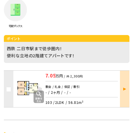
宅配ボックス
ポイント
西鉄 二日市駅まで徒歩圏内！
便利な立地の2階建てアパートです！
7.05
万円
/ 共
2,300円
部屋
敷金 / 礼金 / 保証 / 敷引
詳細
- / 2ヶ月
/
- / -
103 /
2LDK
/
56.81m²