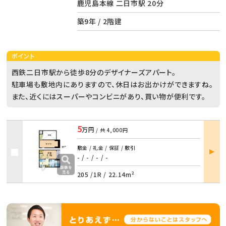
鹿児島本線 二日市駅 20分
築9年 / 2階建
ポイント
西鉄二日市駅から徒歩8分のデザイナーズアパート。
駐車場も敷地内にありますので、休日はお出かけができますね。
また、近くにはスーパーやコンビニがあり、買い物が便利です。
5
万円
/ 共
4,000円
部屋
敷金 / 礼金 / 保証 / 敷引
詳細
- / -
/
- / -
205 /
1R
/
22.14m²