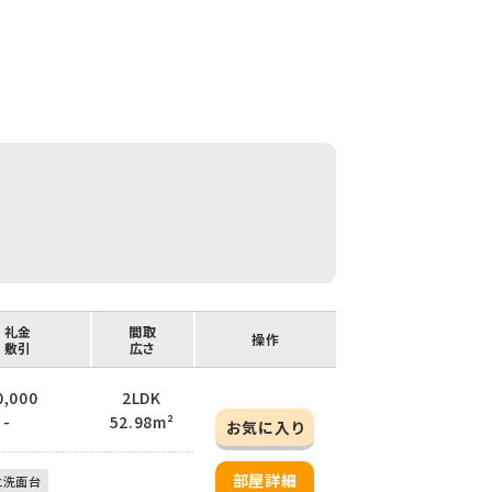
/ 礼金
間取
操作
/ 敷引
広さ
0,000
2LDK
 -
52.98m²
お気に入り
部屋詳細
立洗面台