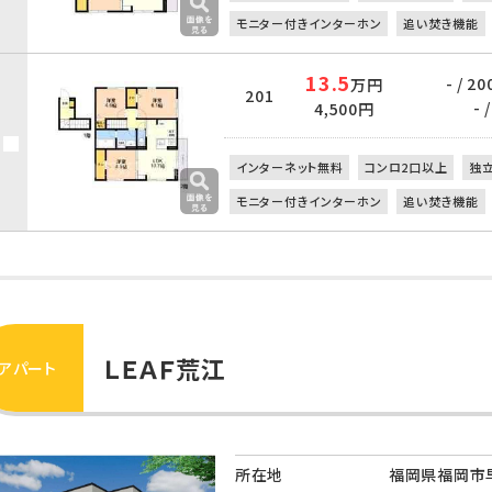
モニター付きインターホン
追い焚き機能
13.5
- / 20
万円
201
- /
4,500円
インターネット無料
コンロ2口以上
独
モニター付きインターホン
追い焚き機能
ＬＥＡＦ荒江
アパート
所在地
福岡県福岡市早