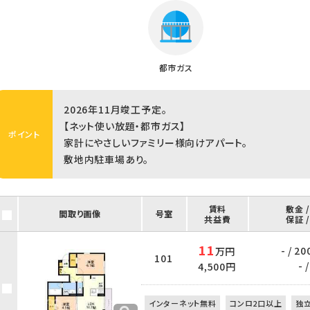
都市ガス
2026年11月竣工予定。
【ネット使い放題・都市ガス】
ポイント
家計にやさしいファミリー様向けアパート。
敷地内駐車場あり。
賃料
敷金 
間取り画像
号室
共益費
保証 
11
- / 20
万円
101
- /
4,500円
インターネット無料
コンロ2口以上
独