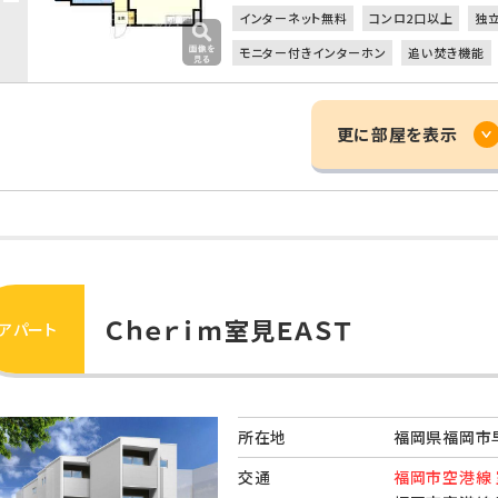
インターネット無料
コンロ2口以上
独
モニター付きインターホン
追い焚き機能
更に部屋を表示
Ｃｈｅｒｉｍ室見ＥＡＳＴ
アパート
所在地
福岡県福岡市早
交通
福岡市空港線 