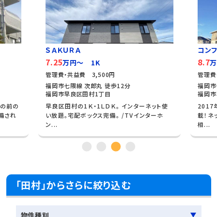
ＳＡＫＵＲＡ
コン
7.25
8.7
万円～ 1K
万
管理費・共益費 3,500円
管理費
福岡市七隈線 次郎丸 徒歩12分
福岡市
福岡市早良区田村1丁目
福岡市
目の前の
早良区田村の1Ｋ・1ＬＤＫ。 インターネット使
201
備され
い放題。宅配ボックス完備。 /TVインターホ
載！ネ
ン...
相...
「田村」からさらに絞り込む
物件種別