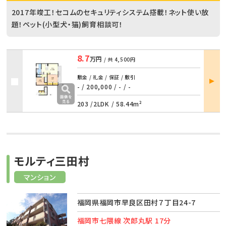
2017年竣工！セコムのセキュリティシステム搭載！ネット使い放
題！ペット(小型犬・猫)飼育相談可！
8.7
万円
/ 共
4,500円
部屋
敷金 / 礼金 / 保証 / 敷引
詳細
- / 200,000
/
- / -
203 /
2LDK
/
58.44m²
モルティ三田村
マンション
福岡県福岡市早良区田村７丁目24-7
福岡市七隈線 次郎丸駅 17分