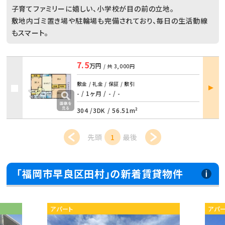
子育てファミリーに嬉しい、小学校が目の前の立地。
敷地内ゴミ置き場や駐輪場も完備されており、毎日の生活動線
もスマート。
7.5
万円
/ 共
3,000円
部屋
敷金 / 礼金 / 保証 / 敷引
詳細
- / 1ヶ月
/
- / -
304 /
3DK
/
56.51m²
先頭
1
最後
「福岡市早良区田村」の新着賃貸物件
アパート
アパ