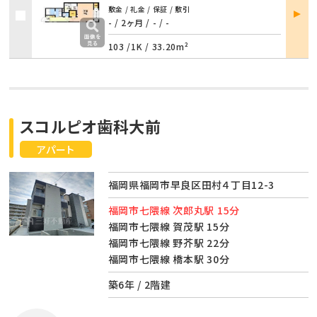
部屋
敷金 / 礼金 / 保証 / 敷引
詳細
- / 2ヶ月
/
- / -
103 /
1K
/
33.20m²
スコルピオ歯科大前
アパート
福岡県福岡市早良区田村４丁目12-3
福岡市七隈線 次郎丸駅 15分
福岡市七隈線 賀茂駅 15分
福岡市七隈線 野芥駅 22分
福岡市七隈線 橋本駅 30分
築6年 / 2階建