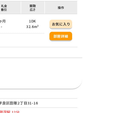
/ 礼金
間取
操作
/ 敷引
広さ
1ヶ月
1DK
お気に入り
 -
32.6m²
部屋詳細
良区田隈２丁目31-16
賀茂駅 12分