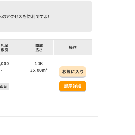
へのアクセスも便利ですよ！
！
/ 礼金
間取
操作
/ 敷引
広さ
3,000
1DK
 -
35.00m²
お気に入り
部屋詳細
洗面台