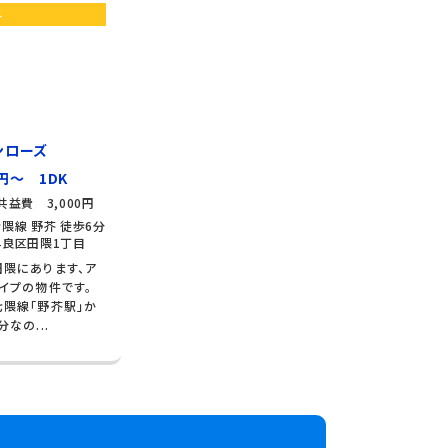
ト
ンローズ
円～ 1DK
共益費 3,000円
隈線 野芥 徒歩6分
良区田隈1丁目
隈にあります、ア
イプの物件です。
隈線「野芥駅」か
なの...