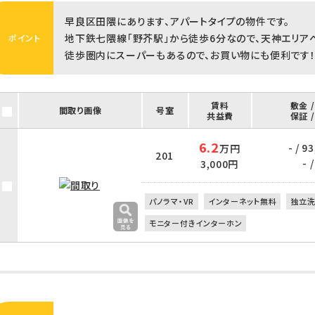
早良区田隈にあります、アパートタイプの物件です。
地下鉄七隈線「野芥駅」から徒歩6分なので、天神エリア
ポイント
徒歩圏内にスーパーもあるので、お買い物にも便利です
賃料
敷金 
間取り画像
号室
共益費
保証 
6.2
- / 9
万円
201
- /
3,000円
パノラマ・VR
インターネット無料
独立
モニター付きインターホン