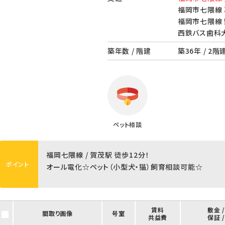
福岡市七隈線 
福岡市七隈線 
西鉄バス歯科
築年数 / 階建
築36年 / 2階
ペット相談
福岡七隈線 / 賀茂駅 徒歩12分！
ポイント
オール電化☆ペット（小型犬・猫）飼育相談可能☆
賃料
敷金 
間取り画像
号室
共益費
保証 