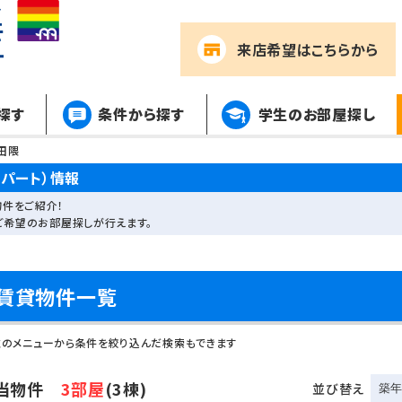
来店希望
はこちらから
探す
条件から探す
学生のお部屋探し
田隈
パート）情報
件をご紹介！
ご希望のお部屋探しが行えます。
賃貸物件一覧
左のメニューから条件を絞り込んだ検索もできます
当物件
3部屋
(3棟)
並び替え