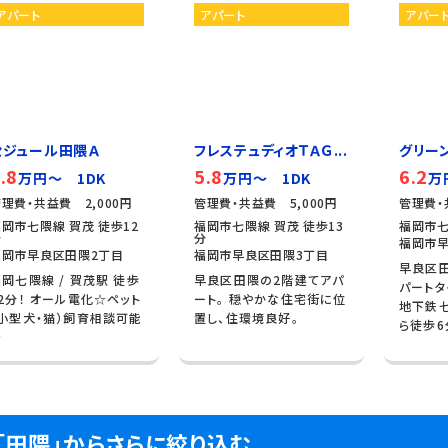
アパート
アパート
アパー
セジュール田隈Ａ
フレステュディオＴＡＧ...
グリー
.8
5.8
6.2
万円～ 1DK
万円～ 1DK
万
理費・共益費 2,000円
管理費・共益費 5,000円
管理費・
岡市七隈線 賀茂 徒歩12
福岡市七隈線 賀茂 徒歩13
福岡市七
分
分
福岡市早
福岡市早良区田隈2丁目
福岡市早良区田隈3丁目
早良区田
岡七隈線 / 賀茂駅 徒歩
早良区田隈の2階建てアパ
パートタ
2分！ オール電化☆ペット
ート。 穏やかな住宅街に位
地下鉄七
（小型犬・猫）飼育相談可能
置し、住環境良好。
ら徒歩6分
☆
「田隈」からさらに絞り込む