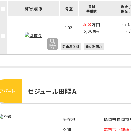
賃料
敷金 
間取り画像
号室
共益費
保証 
5.8
- / 
万円
102
- /
5,000円
駐車場無料
独立洗面台
セジュール田隈Ａ
アパート
所在地
福岡県福岡市早
交通
福岡市七隈線 