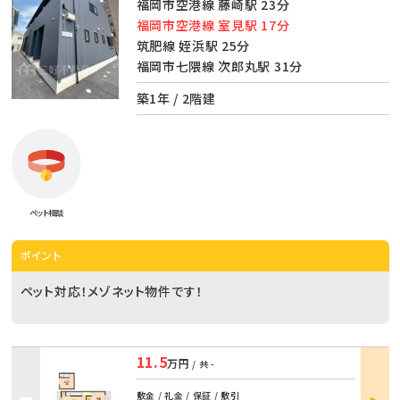
福岡市空港線 藤崎駅 23分
福岡市空港線 室見駅 17分
筑肥線 姪浜駅 25分
福岡市七隈線 次郎丸駅 31分
築1年 / 2階建
ペット相談
ポイント
ペット対応！メゾネット物件です！
11.5
万円
/ 共
-
部屋
敷金 / 礼金 / 保証 / 敷引