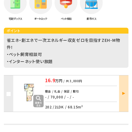
宅配ボックス
オートロック
ペット相談
都市ガス
ポイント
省エネ・創エネで一次エネルギー収支ゼロを目指すZEH-M物
件！
・ペット飼育相談可
・インターネット使い放題
16.9
万円
/ 共
3,000円
部屋
敷金 / 礼金 / 保証 / 敷引
詳細
- / 70,000
/
- / -
202 /
2LDK
/
68.15m²