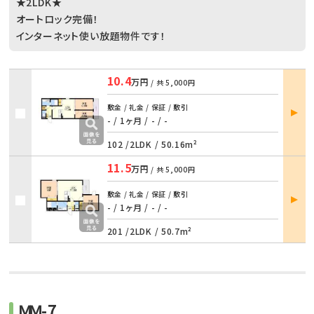
★2LDK★
オートロック完備！
インターネット使い放題物件です！
10.4
万円
/ 共
5,000円
部屋
敷金 / 礼金 / 保証 / 敷引
詳細
- / 1ヶ月
/
- / -
102 /
2LDK
/
50.16m²
11.5
万円
/ 共
5,000円
部屋
敷金 / 礼金 / 保証 / 敷引
詳細
- / 1ヶ月
/
- / -
201 /
2LDK
/
50.7m²
ＭＭ-7