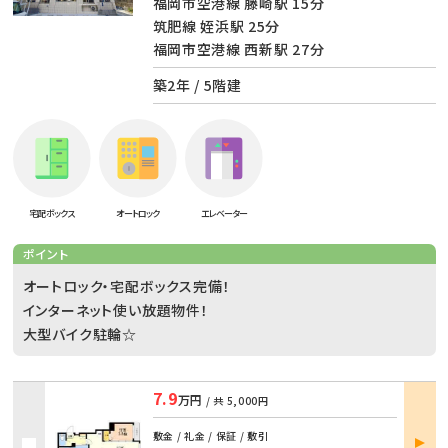
福岡市空港線 藤崎駅 15分
筑肥線 姪浜駅 25分
福岡市空港線 西新駅 27分
築2年 / 5階建
宅配ボックス
オートロック
エレベーター
ポイント
オートロック・宅配ボックス完備！
インターネット使い放題物件！
大型バイク駐輪☆
7.9
万円
/ 共
5,000円
部屋
敷金 / 礼金 / 保証 / 敷引