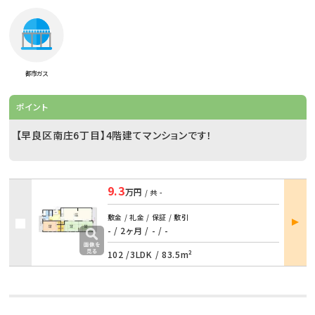
都市ガス
ポイント
【早良区南庄6丁目】4階建てマンションです！
9.3
万円
/ 共
-
部屋
敷金 / 礼金 / 保証 / 敷引
詳細
- / 2ヶ月
/
- / -
102 /
3LDK
/
83.5m²