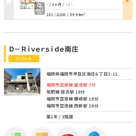
詳細
- / 2ヶ月
/
- / -
101 /
2LDK
/
59.94m²
Ｄ－Ｒｉｖｅｒｓｉｄｅ南庄
アパート
福岡県福岡市早良区南庄６丁目2-11
福岡市空港線 室見駅 7分
筑肥線 姪浜駅 18分
福岡市空港線 藤崎駅 16分
福岡市空港線 西新駅 29分
築1年 / 3階建