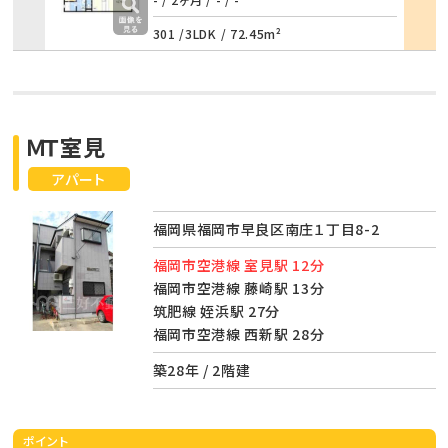
詳細
301 /
3LDK
/
72.45m²
ＭＴ室見
アパート
福岡県福岡市早良区南庄１丁目8-2
福岡市空港線 室見駅 12分
福岡市空港線 藤崎駅 13分
筑肥線 姪浜駅 27分
福岡市空港線 西新駅 28分
築28年 / 2階建
ポイント