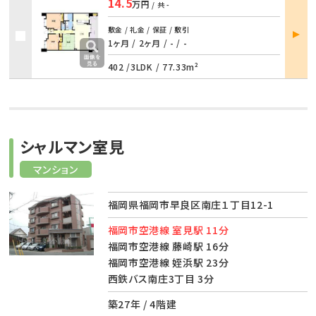
14.5
万円
/ 共
-
部屋
敷金 / 礼金 / 保証 / 敷引
詳細
1ヶ月 / 2ヶ月
/
- / -
402 /
3LDK
/
77.33m²
シャルマン室見
マンション
福岡県福岡市早良区南庄１丁目12-1
福岡市空港線 室見駅 11分
福岡市空港線 藤崎駅 16分
福岡市空港線 姪浜駅 23分
西鉄バス南庄3丁目 3分
築27年 / 4階建