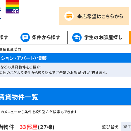
来店希望
はこちらから
探す
条件から探す
学生のお部屋探し
敷金礼金ゼロ
ション・アパート）情報
などの賃貸物件をご紹介！
その他のこだわり条件から絞り込んでご希望のお部屋探しが行えます。
賃貸物件一覧
左のメニューから条件を絞り込んだ検索もできます
当物件
33部屋
(27棟)
並び替え