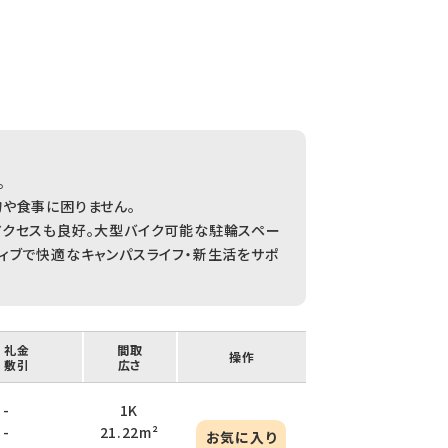
。
や食事に困りません。
アクセスも良好。大型バイク可能な駐輪スペー
ィブで快適なキャンパスライフ・新生活をサポ
/ 礼金
間取
操作
/ 敷引
広さ
 -
1K
 -
21.22m²
お気に入り