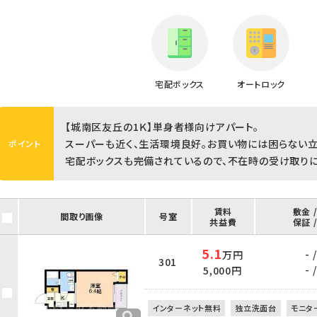
宅配ボックス
オートロック
【城南区友丘の1Ｋ】単身者様向けアパート。
スーパーも近く、生活環境良好。お買い物には困らない立
ポイント
宅配ボックスも完備されているので、不在時の受け取り
賃料
敷金 
間取り画像
号室
共益費
保証 
5.1
- /
万円
301
- /
5,000円
インターネット無料
独立洗面台
モニタ