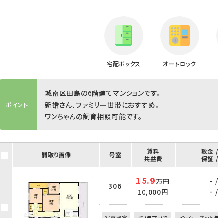
宅配ボックス
オートロック
城南区田島の6階建てマンションです。
新婚さん、ファミリー世帯におすすめ。
ポイント
ワンちゃんの飼育相談可能です。
賃料
敷金 
間取り画像
号室
共益費
保証 
15.9
- /
万円
306
- /
10,000円
写真豊富
パノラマ・VR
インターネット