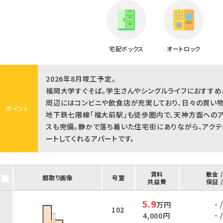
宅配ボックス
オートロック
2026年8月竣工予定。
福岡大学すぐそば。学生さんやシングルライフにおすすめ
周辺にはコンビニや飲食店が充実しており、日々の買い物
ポイント
地下鉄七隈線「福大前駅」も徒歩圏内で、天神方面への
スも完備。静かで落ち着いた住宅街にありながら、アクテ
ートしてくれるアパートです。
賃料
敷金 
間取り画像
号室
共益費
保証 
5.9
- /
万円
102
- /
4,000円