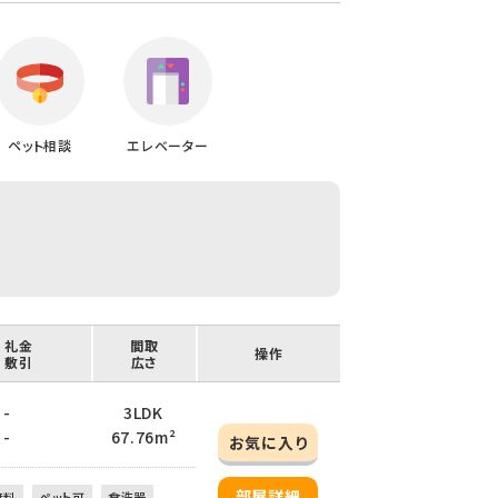
ペット相談
エレベーター
/ 礼金
間取
操作
/ 敷引
広さ
 -
3LDK
 -
67.76m²
お気に入り
部屋詳細
無料
ペット可
食洗器