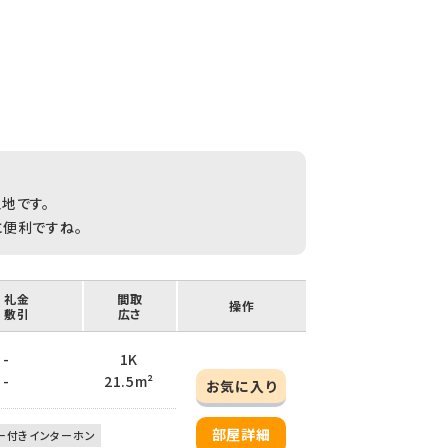
地です。
に便利ですね。
/ 礼金
間取
操作
/ 敷引
広さ
 -
1K
 -
21.5m²
お気に入り
部屋詳細
ー付きインターホン