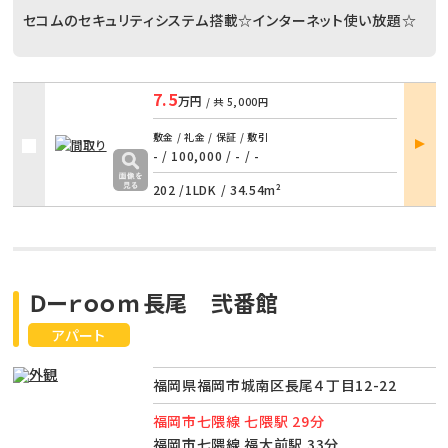
セコムのセキュリティシステム搭載☆インターネット使い放題☆
7.5
万円
/ 共
5,000円
部屋
敷金 / 礼金 / 保証 / 敷引
詳細
- / 100,000
/
- / -
202 /
1LDK
/
34.54m²
Ｄーｒｏｏｍ長尾 弐番館
アパート
福岡県福岡市城南区長尾４丁目12-22
福岡市七隈線 七隈駅 29分
福岡市七隈線 福大前駅 33分