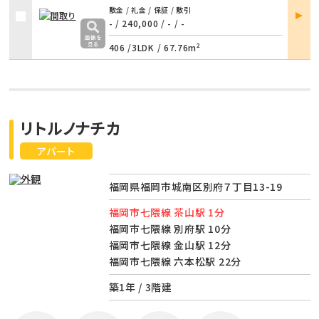
部屋
敷金 / 礼金 / 保証 / 敷引
詳細
- / 240,000
/
- / -
406 /
3LDK
/
67.76m²
リトルノナチカ
アパート
福岡県福岡市城南区別府７丁目13-19
福岡市七隈線 茶山駅 1分
福岡市七隈線 別府駅 10分
福岡市七隈線 金山駅 12分
福岡市七隈線 六本松駅 22分
築1年 / 3階建