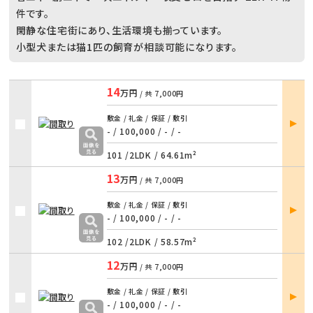
件です。
閑静な住宅街にあり、生活環境も揃っています。
小型犬または猫1匹の飼育が相談可能になります。
14
万円
/ 共
7,000円
部屋
敷金 / 礼金 / 保証 / 敷引
詳細
- / 100,000
/
- / -
101 /
2LDK
/
64.61m²
13
万円
/ 共
7,000円
部屋
敷金 / 礼金 / 保証 / 敷引
詳細
- / 100,000
/
- / -
102 /
2LDK
/
58.57m²
12
万円
/ 共
7,000円
部屋
敷金 / 礼金 / 保証 / 敷引
詳細
- / 100,000
/
- / -