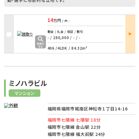
14
万円
/ 共
-
部屋
敷金 / 礼金 / 保証 / 敷引
詳細
- / 280,000
/
- / -
406 /
4LDK
/
84.32m²
ミノハラビル
マンション
福岡県福岡市城南区神松寺１丁目14-16
福岡市七隈線 七隈駅 18分
福岡市七隈線 金山駅 22分
福岡市七隈線 福大前駅 24分