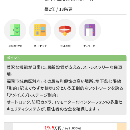
築2年 / 13階建
宅配ボックス
オートロック
ペット相談
エレベーター
ポイント
贅沢な機能が日常に。最新設備が支える、ストレスフリーな住環
境。
福岡市城南区別府。その最も利便性の高い場所、地下鉄七隈線
「別府」駅までわずか徒歩3分という圧倒的なフットワークを誇る
「アメイズブレステージ別府」
オートロック、防犯カメラ、TVモニター付インターフォンの多重セ
キュリティシステムが、居住者の安全を確保します 。
19.5
万円
/ 共
8,000円