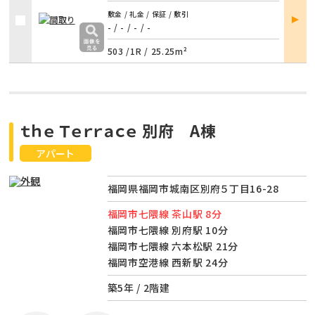
部屋
敷金 / 礼金 / 保証 / 敷引
詳細
- / -
/
- / -
503 /
1R
/
25.25m²
ｔｈｅ Ｔｅｒｒａｃｅ 別府 A棟
アパート
福岡県福岡市城南区別府５丁目16-28
福岡市七隈線 茶山駅 8分
福岡市七隈線 別府駅 10分
福岡市七隈線 六本松駅 21分
福岡市空港線 西新駅 24分
築5年 / 2階建