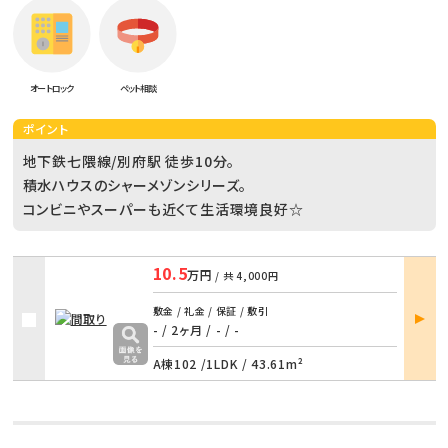
オートロック
ペット相談
ポイント
地下鉄七隈線/別府駅 徒歩10分。
積水ハウスのシャーメゾンシリーズ。
コンビニやスーパーも近くて生活環境良好☆
10.5
万円
/ 共
4,000円
部屋
敷金 / 礼金 / 保証 / 敷引
詳細
- / 2ヶ月
/
- / -
A棟102 /
1LDK
/
43.61m²