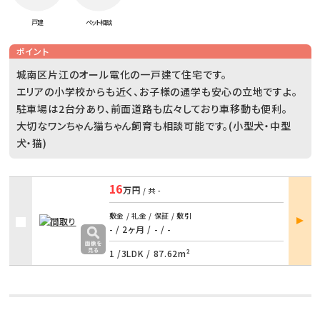
戸建
ペット相談
ポイント
城南区片江のオール電化の一戸建て住宅です。
エリアの小学校からも近く、お子様の通学も安心の立地ですよ。
駐車場は2台分あり、前面道路も広々しており車移動も便利。
大切なワンちゃん猫ちゃん飼育も相談可能です。(小型犬・中型
犬・猫)
16
万円
/ 共
-
部屋
敷金 / 礼金 / 保証 / 敷引
詳細
- / 2ヶ月
/
- / -
1 /
3LDK
/
87.62m²