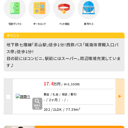
宅配ボックス
オートロック
ペット相談
都市ガス
ポイント
地下鉄七隈線「茶山駅」徒歩1分！西鉄バス「城南体育館入口バ
ス停」徒歩1分！
目の前にはコンビニ、駅前にはスーパー。周辺環境充実していま
す♪
17.4
万円
/ 共
6,500円
部屋
敷金 / 礼金 / 保証 / 敷引
詳細
- / 2ヶ月
/
- / -
202 /
2LDK
/
77.39m²