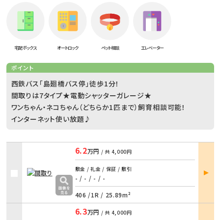
宅配ボックス
オートロック
ペット相談
エレベーター
ポイント
西鉄バス「島廻橋バス停」徒歩1分！
間取りは7タイプ★電動シャッターガレージ★
ワンちゃん・ネコちゃん（どちらか1匹まで）飼育相談可能！
インターネット使い放題♪
6.2
万円
/ 共
4,000円
部屋
敷金 / 礼金 / 保証 / 敷引
詳細
- / -
/
- / -
406 /
1R
/
25.89m²
6.3
万円
/ 共
4,000円