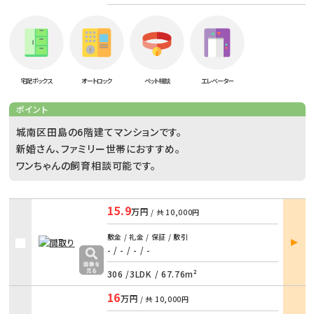
宅配ボックス
オートロック
ペット相談
エレベーター
ポイント
城南区田島の6階建てマンションです。
新婚さん、ファミリー世帯におすすめ。
ワンちゃんの飼育相談可能です。
15.9
万円
/ 共
10,000円
部屋
敷金 / 礼金 / 保証 / 敷引
詳細
- / -
/
- / -
306 /
3LDK
/
67.76m²
16
万円
/ 共
10,000円