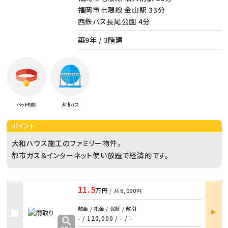
福岡市七隈線 金山駅 33分
西鉄バス長尾公園 4分
築9年 / 3階建
ペット相談
都市ガス
ポイント
大和ハウス施工のファミリー物件。
都市ガス＆インターネット使い放題で経済的です。
11.5
万円
/ 共
6,000円
部屋
敷金 / 礼金 / 保証 / 敷引
詳細
- / 120,000
/
- / -