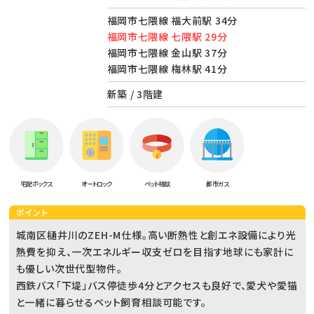
福岡市七隈線 福大前駅 34分
福岡市七隈線 七隈駅 29分
福岡市七隈線 金山駅 37分
福岡市七隈線 梅林駅 41分
新築 / 3階建
宅配ボックス
オートロック
ペット相談
都市ガス
ポイント
城南区樋井川のZEH-M仕様。高い断熱性と創エネ設備により光
熱費を抑え、一次エネルギー収支ゼロを目指す地球にも家計に
も優しい次世代型物件。
西鉄バス「下堤」バス停徒歩4分とアクセスも良好で、愛犬や愛猫
と一緒に暮らせるペット飼育相談可能です。