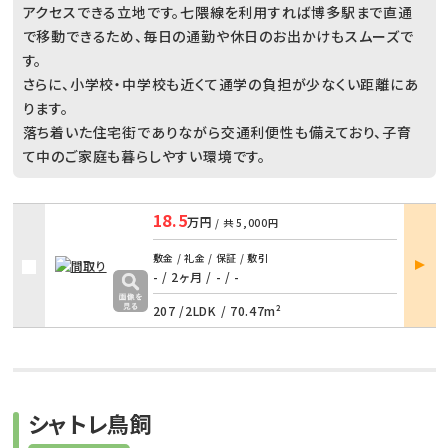
アクセスできる立地です。七隈線を利用すれば博多駅まで直通
で移動できるため、毎日の通勤や休日のお出かけもスムーズで
す。
さらに、小学校・中学校も近くて通学の負担が少なくい距離にあ
ります。
落ち着いた住宅街でありながら交通利便性も備えており、子育
て中のご家庭も暮らしやすい環境です。
18.5
万円
/ 共
5,000円
部屋
敷金 / 礼金 / 保証 / 敷引
詳細
- / 2ヶ月
/
- / -
207 /
2LDK
/
70.47m²
シャトレ鳥飼