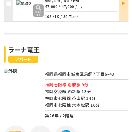
部屋
敷金 / 礼金 / 保証 / 敷引
詳細
47,000 / 47,000
/
- / -
103 /
1K
/
30.71m²
ラーナ竜王
アパート
福岡県福岡市城南区鳥飼７丁目6-43
福岡七隈線 別府駅 9分
福岡空港線 西新駅 13分
福岡市七隈線 茶山駅 14分
福岡市七隈線 六本松駅 16分
築26年 / 2階建