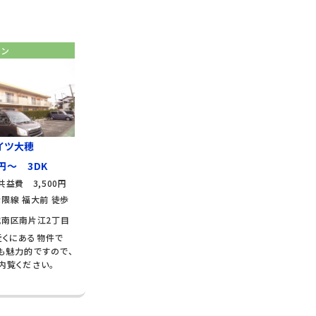
ョン
イツ大穂
円～ 3DK
共益費 3,500円
隈線 福大前 徒歩
城南区南片江2丁目
近くにある物件で
も魅力的ですので、
内覧ください。