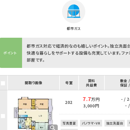
都市ガス
都市ガス対応で経済的なのも嬉しいポイント。独立洗面台
快適な暮らしをサポートする設備も充実しています。ファ
ポイント
部屋です。
賃料
敷金 
間取り画像
号室
共益費
保証 
7.7
- /
万円
202
- /
3,000円
写真豊富
パノラマ・VR
独立洗面台