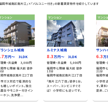
「福岡市城南区南片江」×「バルコニー付き」の新着賃貸物件を紹介しています
マンション
マンション
マンシ
グランシェル城南
ルミナス城南
サンハ
.7
8.3
6.3
万円～ 3LDK
万円～ 3LDK
万
理費・共益費 3,000円
管理費・共益費 5,000円
管理費・
福岡市七隈線 福大前 徒歩
福岡市七隈線 福大前 徒歩
福岡市七
6分
13分
21分
福岡市城南区南片江2丁目
福岡市城南区南片江2丁目
福岡市
都市ガス対応で経済的な
「南片江六丁目」徒歩1分。
小学校
のも嬉しいポイント。独立
スーパー、コンビニすぐそ
す。賃料
洗面台やモニター付きイン
ば！ 小学校にも近いです。
是非、ご
ーホン、洗浄便...