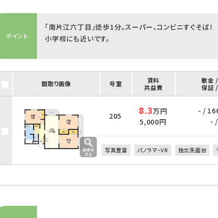
「南片江六丁目」徒歩1分。スーパー、コンビニすぐそば！
ポイント
小学校にも近いです。
賃料
敷金 
間取り画像
号室
共益費
保証 
8.3
- / 1
万円
205
- /
5,000円
写真豊富
パノラマ・VR
独立洗面台