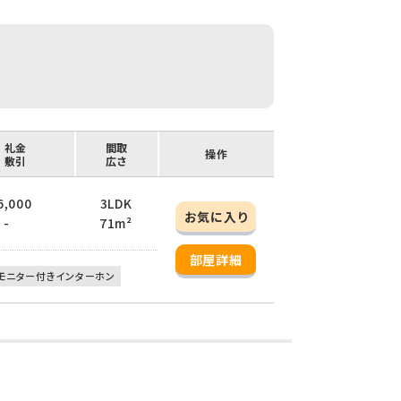
/ 礼金
間取
操作
/ 敷引
広さ
66,000
3LDK
お気に入り
 -
71m²
部屋詳細
モニター付きインターホン