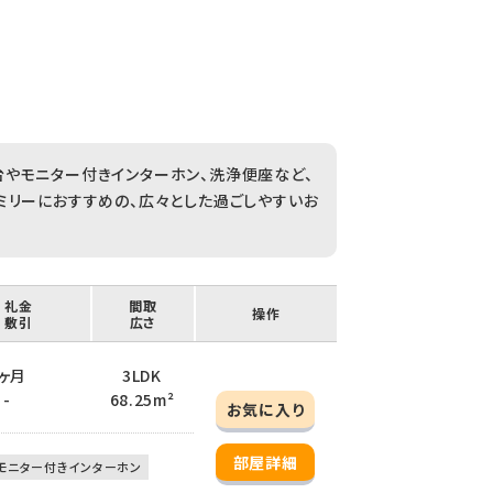
やモニター付きインターホン、洗浄便座など、
ミリーにおすすめの、広々とした過ごしやすいお
/ 礼金
間取
操作
/ 敷引
広さ
 2ヶ月
3LDK
 -
68.25m²
お気に入り
部屋詳細
モニター付きインターホン