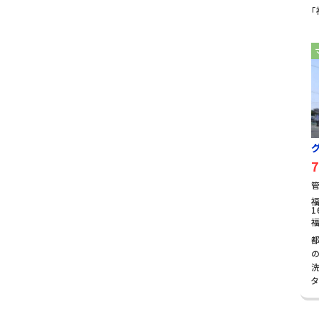
7
管
1
タ