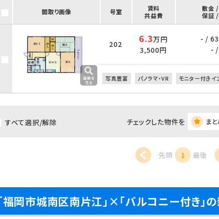
賃料
敷金 
間取り画像
号室
共益費
保証 
6.3
- / 6
万円
202
- /
3,500円
写真豊富
パノラマ・VR
モニター付きイ
チェックした物件を
まと
すべて選択/解除
先頭
1
最後
「福岡市城南区南片江」×「バルコニー付き」