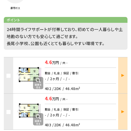
都市ガス
ポイント
24時間ライフサポートが付帯しており、初めての一人暮らしや土
地勘のない方でも安心して過ごせます。
長尾小学校、公園も近くとても暮らしやすい環境です。
4.6
万円
/ 共
-
部屋
敷金 / 礼金 / 保証 / 敷引
詳細
- / 2ヶ月
/
- / -
402 /
2DK
/
46.48m²
4.6
万円
/ 共
-
部屋
敷金 / 礼金 / 保証 / 敷引
詳細
- / 2ヶ月
/
- / -
403 /
2DK
/
46.48m²