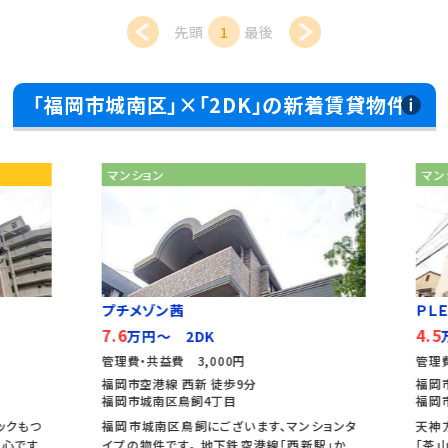
先頭
1
最後
「福岡市城南区」×「2DK」の新着賃貸物件
マンション
マン
プチメゾン茜
ＰＬＥ
7.6
4.5
万円～ 2DK
万
管理費・共益費 3,000円
管理費
福岡市空港線 西新 徒歩9分
福岡市
福岡市城南区鳥飼4丁目
福岡市
クもつ
福岡市城南区鳥飼にございます、マンションタ
天神方
心です
イプの物件です。 地下鉄空港線「西新駅」か
「茶山