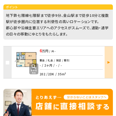
ポイント
地下鉄七隈線七隈駅まで徒歩9分、金山駅まで徒歩10分と複数
駅が徒歩圏内に位置する利便性の高いロケーションです。
都心部や沿線主要エリアへのアクセスがスムーズで、通勤・通学
の日々の移動にゆとりをもたらします。
6
万円
/ 共
-
部屋
敷金 / 礼金 / 保証 / 敷引
詳細
- / 2ヶ月
/
- / -
202 /
2DK
/
35m²