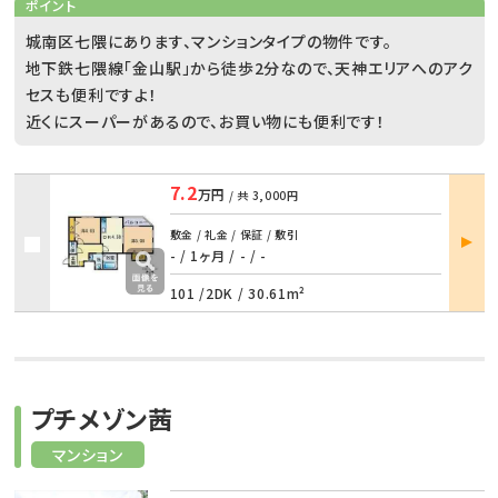
ポイント
城南区七隈にあります、マンションタイプの物件です。
地下鉄七隈線「金山駅」から徒歩2分なので、天神エリアへのアク
セスも便利ですよ！
近くにスーパーがあるので、お買い物にも便利です！
7.2
万円
/ 共
3,000円
部屋
敷金 / 礼金 / 保証 / 敷引
詳細
- / 1ヶ月
/
- / -
101 /
2DK
/
30.61m²
プチメゾン茜
マンション