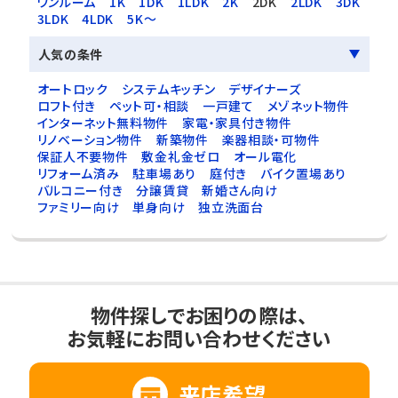
ワンルーム
1K
1DK
1LDK
2K
2DK
2LDK
3DK
3LDK
4LDK
5K～
人気の条件
オートロック
システムキッチン
デザイナーズ
ロフト付き
ペット可・相談
一戸建て
メゾネット物件
インターネット無料物件
家電・家具付き物件
リノベーション物件
新築物件
楽器相談・可物件
保証人不要物件
敷金礼金ゼロ
オール電化
リフォーム済み
駐車場あり
庭付き
バイク置場あり
バルコニー付き
分譲賃貸
新婚さん向け
ファミリー向け
単身向け
独立洗面台
物件探しでお困りの際は、
お気軽にお問い合わせください
来店希望