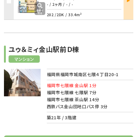
詳細
- / 2ヶ月
/
- / -
202 /
2DK
/
33.4m²
ユゥ＆ミィ金山駅前Ｄ棟
マンション
福岡県福岡市城南区七隈４丁目20-1
福岡市七隈線 金山駅 1分
福岡市七隈線 七隈駅 7分
福岡市七隈線 茶山駅 14分
西鉄バス金山団地口バス停 3分
築21年 / 3階建