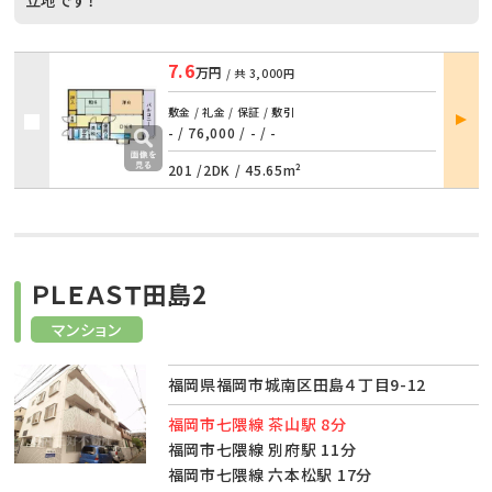
7.6
万円
/ 共
3,000円
部屋
敷金 / 礼金 / 保証 / 敷引
詳細
- / 76,000
/
- / -
201 /
2DK
/
45.65m²
ＰＬＥＡＳＴ田島2
マンション
福岡県福岡市城南区田島４丁目9-12
福岡市七隈線 茶山駅 8分
福岡市七隈線 別府駅 11分
福岡市七隈線 六本松駅 17分