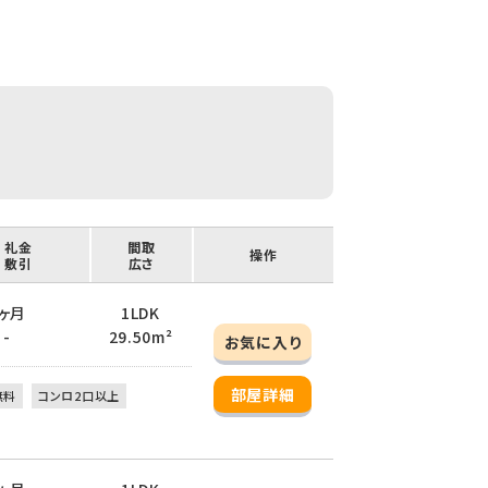
/ 礼金
間取
操作
/ 敷引
広さ
 1ヶ月
1LDK
 -
29.50m²
お気に入り
部屋詳細
無料
コンロ2口以上