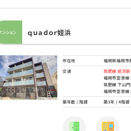
ｑｕａｄｏｒ姪浜
マンション
所在地
福岡県福岡市西
交通
筑肥線 姪浜駅
福岡市空港線 
筑肥線 下山門
福岡市空港線 
築年数 / 階建
築3年 / 4階建