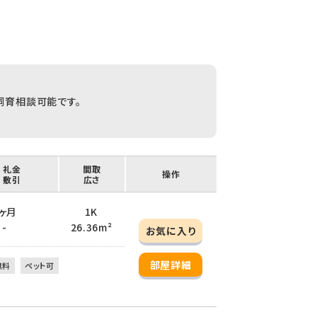
で飼育相談可能です。
/ 礼金
間取
操作
/ 敷引
広さ
 1ヶ月
1K
 -
26.36m²
お気に入り
部屋詳細
無料
ペット可