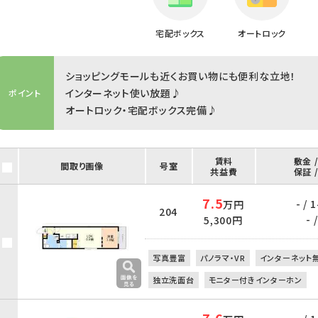
宅配ボックス
オートロック
ショッピングモールも近くお買い物にも便利な立地！
インターネット使い放題♪
ポイント
オートロック・宅配ボックス完備♪
賃料
敷金 
間取り画像
号室
共益費
保証 
7.5
- /
万円
204
- /
5,300円
写真豊富
パノラマ・VR
インターネット
独立洗面台
モニター付きインターホン