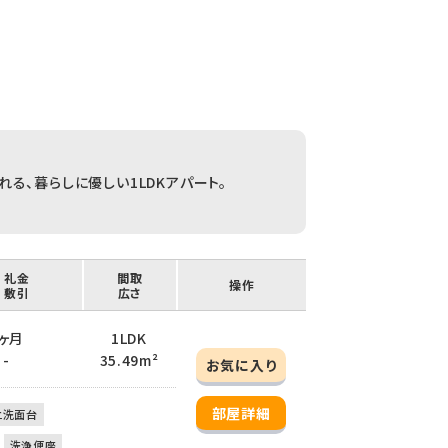
る、暮らしに優しい1LDKアパート。
/ 礼金
間取
操作
/ 敷引
広さ
 2ヶ月
1LDK
 -
35.49m²
お気に入り
部屋詳細
立洗面台
洗浄便座