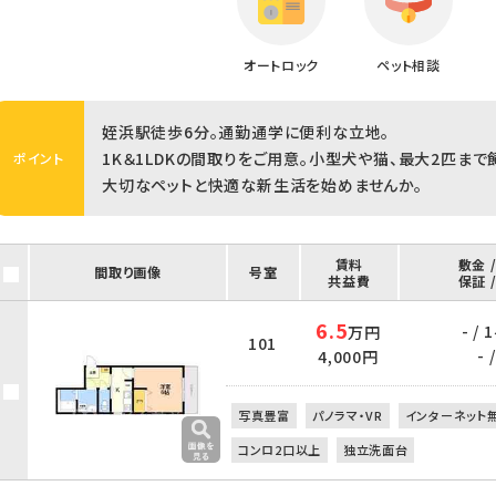
オートロック
ペット相談
姪浜駅徒歩6分。通勤通学に便利な立地。
1K＆1LDKの間取りをご用意。小型犬や猫、最大2匹ま
ポイント
大切なペットと快適な新生活を始めませんか。
賃料
敷金 
間取り画像
号室
共益費
保証 
6.5
- /
万円
101
- /
4,000円
写真豊富
パノラマ・VR
インターネット
コンロ2口以上
独立洗面台