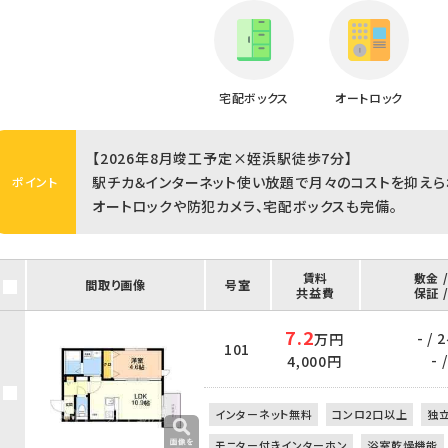
宅配ボックス
オートロック
【2026年8月竣工予定×姪浜駅徒歩7分】
駅チカ＆インターネット使い放題で月々のコストを抑えられ
ポイント
オートロックや防犯カメラ、宅配ボックスも完備。
賃料
敷金 
間取り画像
号室
共益費
保証 
7.2
- /
万円
101
- /
4,000円
インターネット無料
コンロ2口以上
独
モニター付きインターホン
浴室乾燥機能