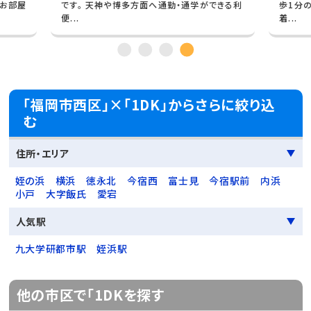
できる利
歩1分の場所にあります。目の前が公園で落ち
向けの
着...
からコ.
「福岡市西区」×「1DK」からさらに絞り込
む
住所・エリア
姪の浜
横浜
徳永北
今宿西
富士見
今宿駅前
内浜
小戸
大字飯氏
愛宕
人気駅
九大学研都市駅
姪浜駅
他の市区で「1DKを探す