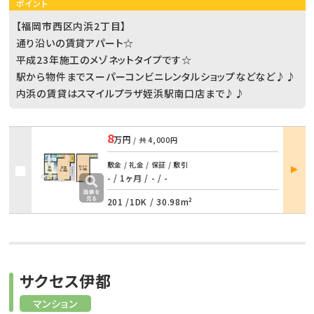
ポイント
【福岡市西区内浜2丁目】
通り沿いの賃貸アパート☆
平成23年施工のメゾネットタイプです☆
駅から物件までスーパーコンビニレンタルショップなどなど♪♪
内浜の賃貸はスマイルプラザ姪浜駅南口店まで♪♪
8
万円
/ 共
4,000円
部屋
敷金 / 礼金 / 保証 / 敷引
詳細
- / 1ヶ月
/
- / -
201 /
1DK
/
30.98m²
サクセス伊都
マンション