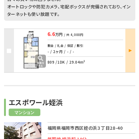
オートロックや防犯カメラ、宅配ボックスが完備されており、イン
ターネットも使い放題です。
6.6
万円
/ 共
4,000円
敷金 / 礼金 / 保証 / 敷引
部屋
- / 2ヶ月
/
- / -
詳細
809 /
1DK
/
29.04m²
エスポワール姪浜
マンション
福岡県福岡市西区姪の浜３丁目28-40
筑肥線 姪浜駅 10分