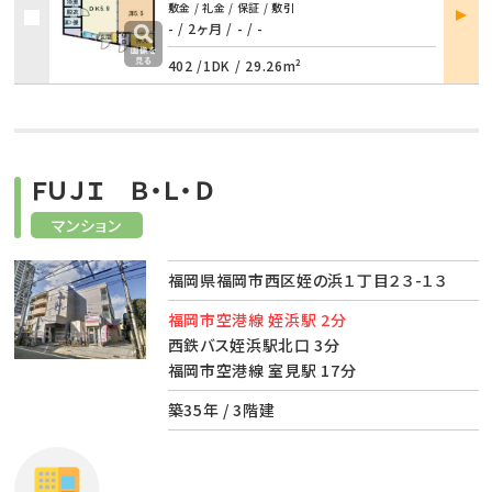
部屋
敷金 / 礼金 / 保証 / 敷引
詳細
- / 2ヶ月
/
- / -
402 /
1DK
/
29.26m²
ＦＵＪＩ Ｂ・Ｌ・Ｄ
マンション
福岡県福岡市西区姪の浜１丁目２３-１３
福岡市空港線 姪浜駅 2分
西鉄バス姪浜駅北口 3分
福岡市空港線 室見駅 17分
築35年 / 3階建