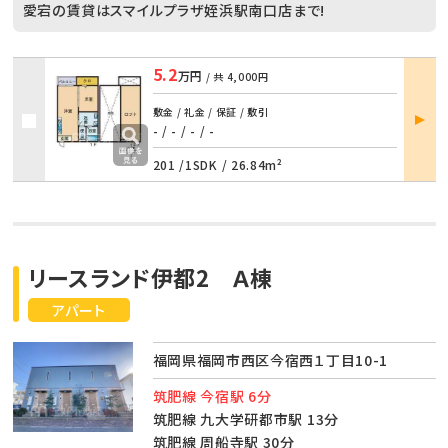
愛宕の賃貸はスマイルプラザ姪浜駅南口店まで!
5.2
万円
/ 共
4,000円
部屋
敷金 / 礼金 / 保証 / 敷引
詳細
- / -
/
- / -
201 /
1SDK
/
26.84m²
リースランド伊都2 Ａ棟
アパート
福岡県福岡市西区今宿西１丁目10-1
筑肥線 今宿駅 6分
筑肥線 九大学研都市駅 13分
筑肥線 周船寺駅 30分