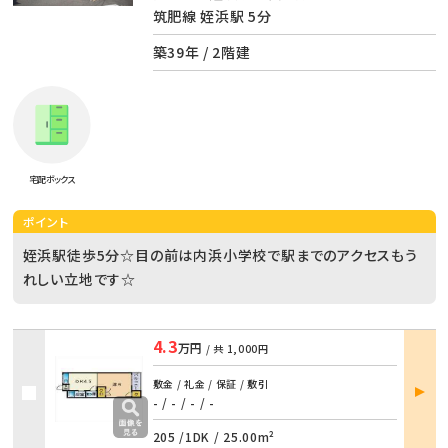
筑肥線 姪浜駅 5分
築39年 / 2階建
宅配ボックス
ポイント
姪浜駅徒歩5分☆目の前は内浜小学校で駅までのアクセスもう
れしい立地です☆
4.3
万円
/ 共
1,000円
部屋
敷金 / 礼金 / 保証 / 敷引
詳細
- / -
/
- / -
205 /
1DK
/
25.00m²