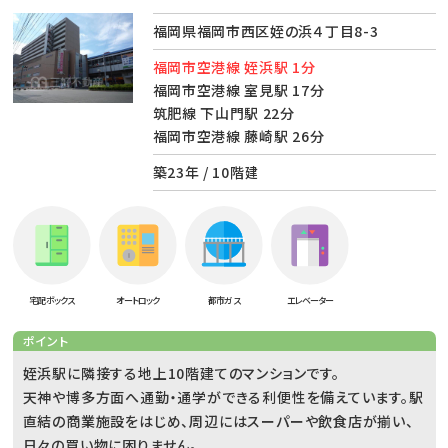
福岡県福岡市西区姪の浜４丁目8-3
福岡市空港線 姪浜駅 1分
福岡市空港線 室見駅 17分
筑肥線 下山門駅 22分
福岡市空港線 藤崎駅 26分
築23年 / 10階建
宅配ボックス
オートロック
都市ガス
エレベーター
ポイント
姪浜駅に隣接する地上10階建てのマンションです。
天神や博多方面へ通勤・通学ができる利便性を備えています。駅
直結の商業施設をはじめ、周辺にはスーパーや飲食店が揃い、
日々の買い物に困りません。