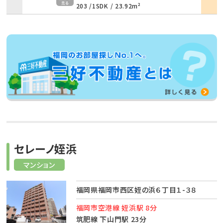
203 /
1SDK
/
23.92m²
セレーノ姪浜
マンション
福岡県福岡市西区姪の浜６丁目１-３８
福岡市空港線 姪浜駅 8分
筑肥線 下山門駅 23分