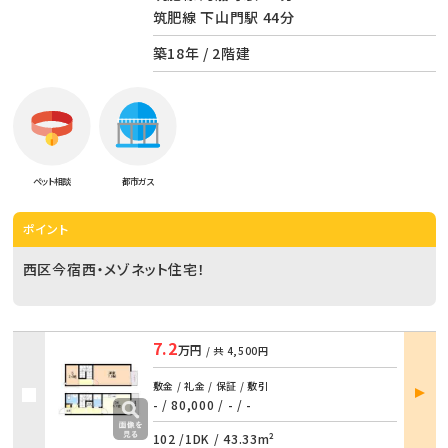
筑肥線 下山門駅 44分
築18年 / 2階建
ペット相談
都市ガス
ポイント
西区今宿西・メゾネット住宅！
7.2
万円
/ 共
4,500円
部屋
敷金 / 礼金 / 保証 / 敷引
詳細
- / 80,000
/
- / -
102 /
1DK
/
43.33m²