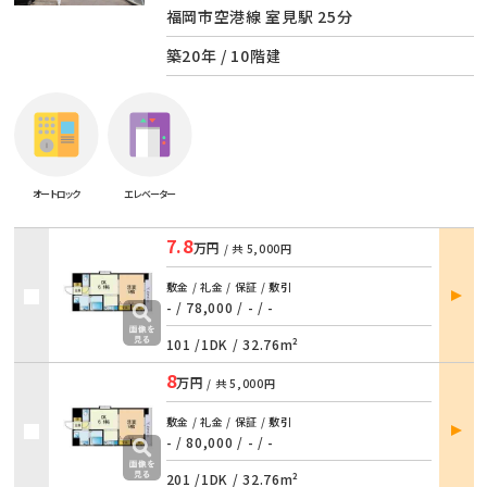
福岡市空港線 室見駅 25分
築20年 / 10階建
オートロック
エレベーター
7.8
万円
/ 共
5,000円
部屋
敷金 / 礼金 / 保証 / 敷引
詳細
- / 78,000
/
- / -
101 /
1DK
/
32.76m²
8
万円
/ 共
5,000円
部屋
敷金 / 礼金 / 保証 / 敷引
詳細
- / 80,000
/
- / -
201 /
1DK
/
32.76m²