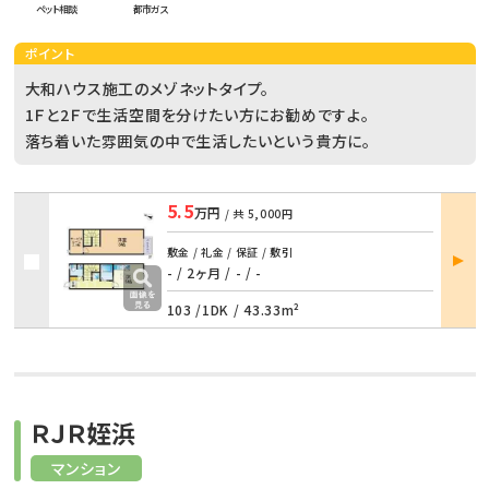
ペット相談
都市ガス
ポイント
大和ハウス施工のメゾネットタイプ。
1Ｆと2Ｆで生活空間を分けたい方にお勧めですよ。
落ち着いた雰囲気の中で生活したいという貴方に。
5.5
万円
/ 共
5,000円
部屋
敷金 / 礼金 / 保証 / 敷引
詳細
- / 2ヶ月
/
- / -
103 /
1DK
/
43.33m²
ＲＪＲ姪浜
マンション