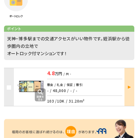
オートロック
ポイント
天神・博多駅までの交通アクセスがいい物件です。姪浜駅から徒
歩圏内の立地で
オートロック付マンションです！
4.8
万円
/ 共
-
部屋
敷金 / 礼金 / 保証 / 敷引
詳細
- / 48,000
/
- / -
103 /
1DK
/
31.20m²