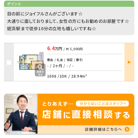
ポイント
目の前にジョイフルさんがございます☆
大通りに面しておりまして、女性の方にもお勧めのお部屋です☆
姪浜駅まで徒歩10分の立地も嬉しいですね☆
6.4
万円
/ 共
5,000円
部屋
敷金 / 礼金 / 保証 / 敷引
詳細
- / 2ヶ月
/
- / -
1006 /
1DK
/
28.94m²