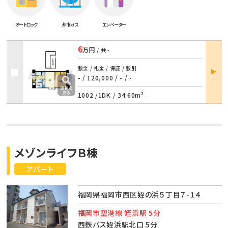
オートロック
都市ガス
エレベーター
6
万円
/ 共
-
部屋
敷金 / 礼金 / 保証 / 敷引
詳細
- / 120,000
/
- / -
1002 /
1DK
/
34.60m²
メゾンライフＢ棟
アパート
福岡県福岡市西区姪の浜５丁目７-１４
福岡市空港線 姪浜駅 5分
西鉄バス姪浜駅北口 5分