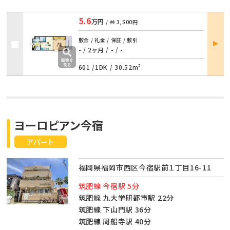
5.6
万円
/ 共
3,500円
部屋
敷金 / 礼金 / 保証 / 敷引
詳細
- / 2ヶ月
/
- / -
601 /
1DK
/
30.52m²
ヨーロピアン今宿
アパート
福岡県福岡市西区今宿駅前１丁目16-11
筑肥線 今宿駅 5分
筑肥線 九大学研都市駅 22分
筑肥線 下山門駅 36分
筑肥線 周船寺駅 40分