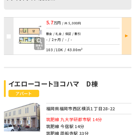
5.7
万円
/ 共
5,000円
部屋
敷金 / 礼金 / 保証 / 敷引
詳細
- / 2ヶ月
/
- / -
103 /
1DK
/
43.00m²
イエローコートヨコハマ D棟
アパート
福岡県福岡市西区横浜１丁目28-22
筑肥線 九大学研都市駅 14分
筑肥線 今宿駅 14分
筑肥線 周船寺駅 33分