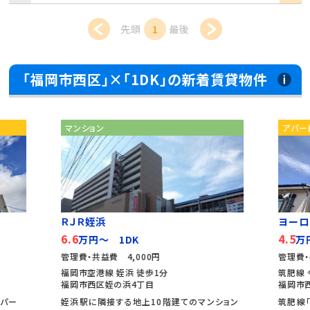
先頭
1
最後
「福岡市西区」×「1DK」の新着賃貸物件
アパート
アパ
ヨーロピアン今宿
イエロ
4.5
5.7
万円～ 1DK
万
管理費・共益費 3,000円
管理費
筑肥線 今宿 徒歩5分
筑肥線
福岡市西区今宿駅前1丁目
福岡市
ンション
筑肥線「今宿駅」より徒歩5分です。海まで、徒
ＪＲ九