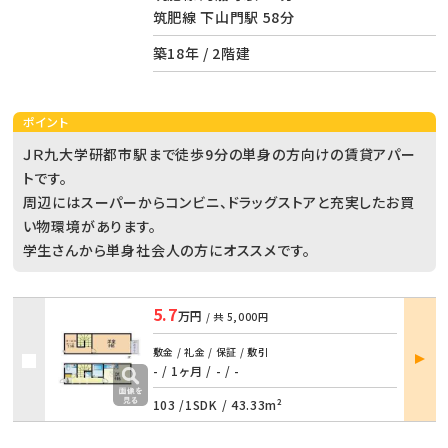
筑肥線 下山門駅 58分
築18年 / 2階建
ポイント
ＪＲ九大学研都市駅まで徒歩9分の単身の方向けの賃貸アパー
トです。
周辺にはスーパーからコンビニ、ドラッグストアと充実したお買
い物環境があります。
学生さんから単身社会人の方にオススメです。
5.7
万円
/ 共
5,000円
部屋
敷金 / 礼金 / 保証 / 敷引
詳細
- / 1ヶ月
/
- / -
103 /
1SDK
/
43.33m²