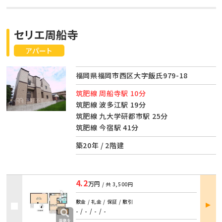
セリエ周船寺
アパート
福岡県福岡市西区大字飯氏979-18
筑肥線 周船寺駅 10分
筑肥線 波多江駅 19分
筑肥線 九大学研都市駅 25分
筑肥線 今宿駅 41分
築20年 / 2階建
4.2
万円
/ 共
3,500円
部屋
敷金 / 礼金 / 保証 / 敷引
詳細
- / -
/
- / -