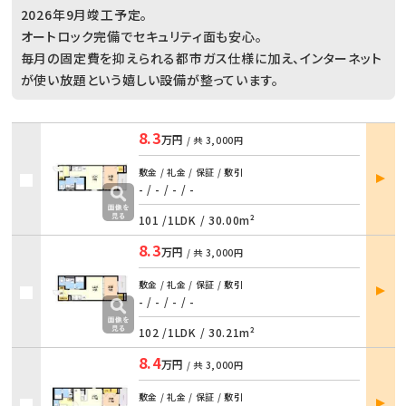
2026年9月竣工予定。
オートロック完備でセキュリティ面も安心。
毎月の固定費を抑えられる都市ガス仕様に加え、インターネット
が使い放題という嬉しい設備が整っています。
8.3
万円
/ 共
3,000円
部屋
敷金 / 礼金 / 保証 / 敷引
詳細
- / -
/
- / -
101 /
1LDK
/
30.00m²
8.3
万円
/ 共
3,000円
部屋
敷金 / 礼金 / 保証 / 敷引
詳細
- / -
/
- / -
102 /
1LDK
/
30.21m²
8.4
万円
/ 共
3,000円
部屋
敷金 / 礼金 / 保証 / 敷引