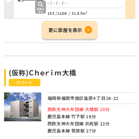
詳細
- / -
/
- / -
103 /
1LDK
/
31.67m²
更に部屋を表示
(仮称)Ｃｈｅｒｉｍ大橋
アパート
福岡県福岡市南区塩原４丁目26-22
西鉄天神大牟田線 大橋駅 10分
鹿児島本線 竹下駅 16分
西鉄天神大牟田線 井尻駅 22分
鹿児島本線 笹原駅 27分