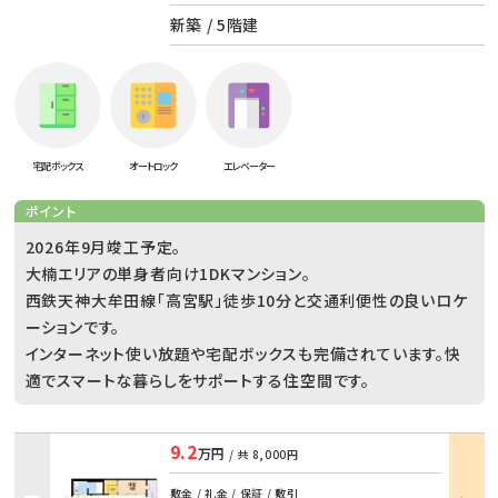
新築 / 5階建
宅配ボックス
オートロック
エレベーター
ポイント
2026年9月竣工予定。
大楠エリアの単身者向け1DKマンション。
西鉄天神大牟田線「高宮駅」徒歩10分と交通利便性の良いロケ
ーションです。
インターネット使い放題や宅配ボックスも完備されています。快
適でスマートな暮らしをサポートする住空間です。
9.2
万円
/ 共
8,000円
部屋
敷金 / 礼金 / 保証 / 敷引