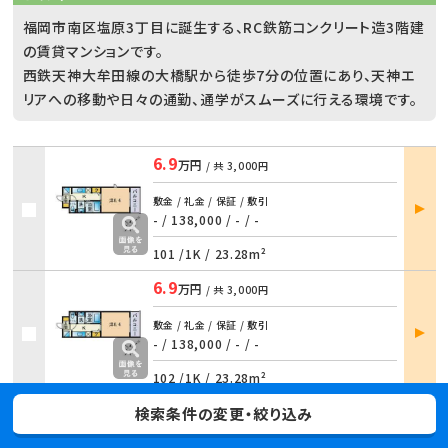
福岡市南区塩原3丁目に誕生する、RC鉄筋コンクリート造3階建
の賃貸マンションです。
西鉄天神大牟田線の大橋駅から徒歩7分の位置にあり、天神エ
リアへの移動や日々の通勤、通学がスムーズに行える環境です。
6.9
万円
/ 共
3,000円
部屋
敷金 / 礼金 / 保証 / 敷引
詳細
- / 138,000
/
- / -
101 /
1K
/
23.28m²
6.9
万円
/ 共
3,000円
部屋
敷金 / 礼金 / 保証 / 敷引
詳細
- / 138,000
/
- / -
102 /
1K
/
23.28m²
7.1
検索条件の変更・絞り込み
万円
/ 共
3,000円