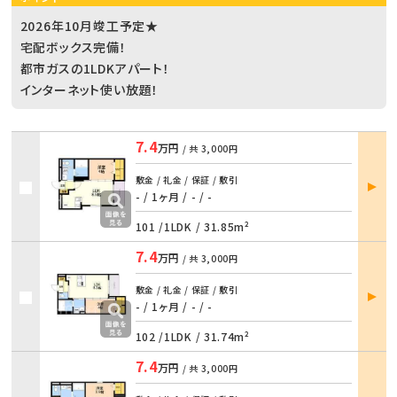
2026年10月竣工予定★
宅配ボックス完備！
都市ガスの1LDKアパート！
インターネット使い放題！
7.4
万円
/ 共
3,000円
部屋
敷金 / 礼金 / 保証 / 敷引
詳細
- / 1ヶ月
/
- / -
101 /
1LDK
/
31.85m²
7.4
万円
/ 共
3,000円
部屋
敷金 / 礼金 / 保証 / 敷引
詳細
- / 1ヶ月
/
- / -
102 /
1LDK
/
31.74m²
7.4
万円
/ 共
3,000円