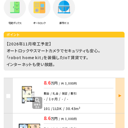
宅配ボックス
オートロック
都市ガス
ポイント
【2026年11月竣工予定】
オートロックやスマートカメラでセキュリティも安心。
「robot home kit」を装備したIoT賃貸です。
インターネットも使い放題。
8.6
万円
/ 共
3,000円
部屋
敷金 / 礼金 / 保証 / 敷引
詳細
- / 1ヶ月
/
- / -
101 /
1LDK
/
30.43m²
8.6
万円
/ 共
3,000円