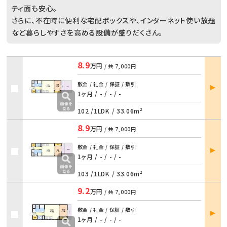
ティ面も安心。
さらに、不在時に便利な宅配ボックスや、インターネット使い放題
など暮らしやすさを高める設備が盛りだくさん。
8.9
万円
/ 共
7,000円
部屋
敷金 / 礼金 / 保証 / 敷引
詳細
1ヶ月 / -
/
- / -
102 /
1LDK
/
33.06m²
8.9
万円
/ 共
7,000円
部屋
敷金 / 礼金 / 保証 / 敷引
詳細
1ヶ月 / -
/
- / -
103 /
1LDK
/
33.06m²
9.2
万円
/ 共
7,000円
部屋
敷金 / 礼金 / 保証 / 敷引
詳細
1ヶ月 / -
/
- / -