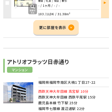
部屋
敷金 / 礼金 / 保証 / 敷引
詳細
- / 1ヶ月
/
- / -
103 /
1LDK
/
31.38m²
更に部屋を表示
アトリオフラッツ日赤通り
マンション
福岡県福岡市南区大楠１丁目27-22
西鉄天神大牟田線 高宮駅 10分
西鉄天神大牟田線 西鉄平尾駅 15分
鹿児島本線 竹下駅 25分
福岡市七隈線 渡辺通駅 22分