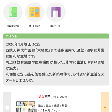
宅配ボックス
オートロック
エレベーター
ポイント
2026年9月竣工予定。
西鉄天神大牟田線「大橋駅」まで徒歩圏内で、通勤・通学に非常
に便利な立地です。
周辺は教育施設や医療機関が整った、非常に生活しやすい環境
が魅力。
利便性と安心感を兼ね備えた新築物件で、心地よい新生活をス
タートしませんか。
8.5
万円
/ 共
6,000円
部屋
敷金 / 礼金 / 保証 / 敷引
詳細
- / 1ヶ月
/
- / -